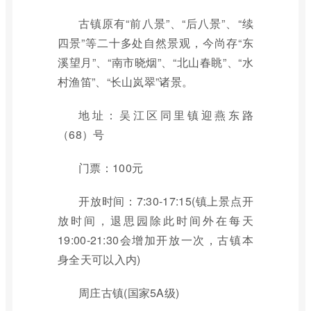
古镇原有“前八景”、“后八景”、“续
四景”等二十多处自然景观，今尚存“东
溪望月”、“南市晓烟”、“北山春眺”、“水
村渔笛”、“长山岚翠”诸景。
地址：吴江区同里镇迎燕东路
（68）号
门票：100元
开放时间：7:30-17:15(镇上景点开
放时间，退思园除此时间外在每天
19:00-21:30会增加开放一次，古镇本
身全天可以入内)
周庄古镇(国家5A级)