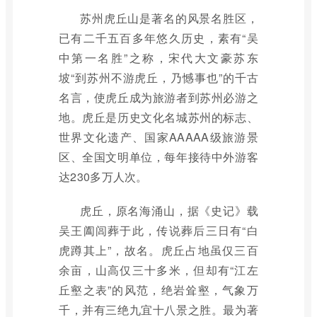
苏州虎丘山是著名的风景名胜区，
已有二千五百多年悠久历史，素有“吴
中第一名胜”之称，宋代大文豪苏东
坡“到苏州不游虎丘，乃憾事也”的千古
名言，使虎丘成为旅游者到苏州必游之
地。虎丘是历史文化名城苏州的标志、
世界文化遗产、国家AAAAA级旅游景
区、全国文明单位，每年接待中外游客
达230多万人次。
虎丘，原名海涌山，据《史记》载
吴王阖闾葬于此，传说葬后三日有“白
虎蹲其上”，故名。虎丘占地虽仅三百
余亩，山高仅三十多米，但却有“江左
丘壑之表”的风范，绝岩耸壑，气象万
千，并有三绝九宜十八景之胜。最为著