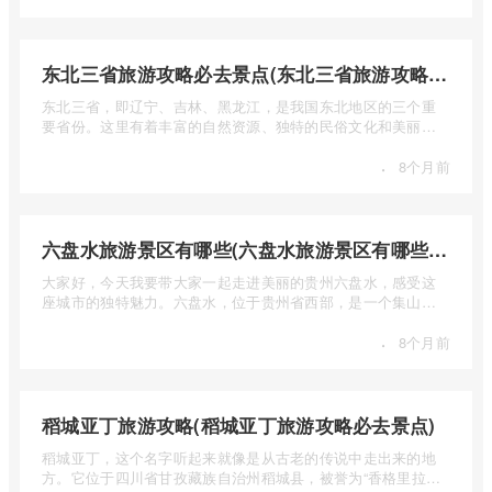
东北三省旅游攻略必去景点(东北三省旅游攻略必去景点视频介绍)
东北三省，即辽宁、吉林、黑龙江，是我国东北地区的三个重
要省份。这里有着丰富的自然资源、独特的民俗文化和美丽的
自然风光 ...
·
8个月前
六盘水旅游景区有哪些(六盘水旅游景区有哪些景点值得去)
大家好，今天我要带大家一起走进美丽的贵州六盘水，感受这
座城市的独特魅力。六盘水，位于贵州省西部，是一个集山水
风光、民 ...
·
8个月前
稻城亚丁旅游攻略(稻城亚丁旅游攻略必去景点)
稻城亚丁，这个名字听起来就像是从古老的传说中走出来的地
方。它位于四川省甘孜藏族自治州稻城县，被誉为“香格里拉的