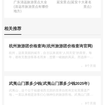
广东清远旅游景点大全
延安景点(延安十大著名
(清远市旅游景点有哪些
景点)
地方)
相关推荐
杭州旅游团价格查询(杭州旅游团价格查询官网)
杭州，这座美丽的城市，自古以来就有“人间天堂”的美誉。每
年，都有无数游客慕名而来，想要一睹她的风采。而选择一个
合适的旅 ...
·
8个月前
武夷山门票多少钱(武夷山门票多少钱2025年)
武夷山，这个位于福建省西北部的世界自然和文化双重遗产
地，一直以来都是游客们心驰神往的旅游胜地。武夷山门票多
少钱呢？本 ...
·
8个月前