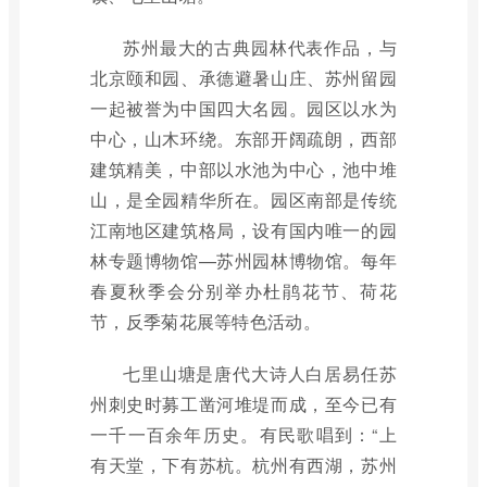
苏州最大的古典园林代表作品，与
北京颐和园、承德避暑山庄、苏州留园
一起被誉为中国四大名园。园区以水为
中心，山木环绕。东部开阔疏朗，西部
建筑精美，中部以水池为中心，池中堆
山，是全园精华所在。园区南部是传统
江南地区建筑格局，设有国内唯一的园
林专题博物馆—苏州园林博物馆。每年
春夏秋季会分别举办杜鹃花节、荷花
节，反季菊花展等特色活动。
七里山塘是唐代大诗人白居易任苏
州刺史时募工凿河堆堤而成，至今已有
一千一百余年历史。有民歌唱到：“上
有天堂，下有苏杭。杭州有西湖，苏州