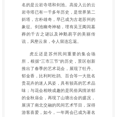
名的是云岩寺塔和剑池。高耸入云的云
岩寺塔已有一千多年历史，是世界第二
斜塔，古朴雄奇，早已成为古老苏州的
象征。剑池幽奇神秘，埋有吴王阖闾墓
葬的千古之谜以及神鹅易字的美丽传
说，风壑云泉，令人留连忘返。
虎丘还是苏州民间重要的集会场
所，根据“三市三节”的历史，景区创新
推出了春季的艺术花会，展现了牡丹、
郁金香，比利时杜鹃、百合等一大批名
贵花卉的迷人风姿，具有较高的艺术品
味；与花会相映成趣的是民俗风情浓郁
的金秋庙会，再现了山塘出会的盛况，
展演了南北交融的民间艺术节目，深得
游客喜爱，如今，一年两会已成为著名