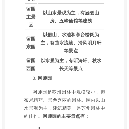
留园
以山水景观为主，有涵碧山
主景
房、五峰仙馆等建筑
区
以假山、水池和亭台楼阁为
留园
主，有曲水流觞、清风明月轩
东园
等景点
留园
以水景为主，有听涛轩、秋水
西园
长天等景点
3.
网师园
网师园是苏州园林中规模较小，但
布局精巧、景色秀丽的园林。园内以山
水景观为主，建筑精美，是苏州园林中
的佳作。
网师园的主要景点有
：