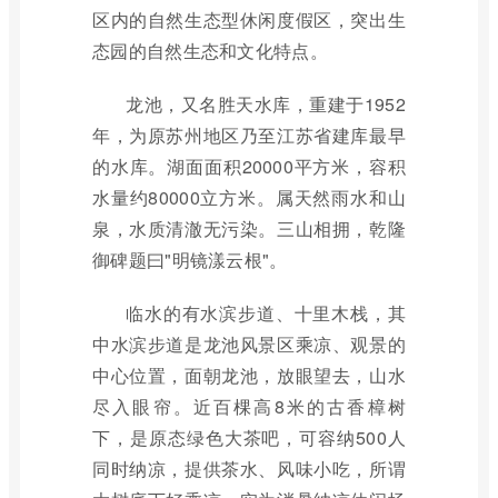
区内的自然生态型休闲度假区，突出生
态园的自然生态和文化特点。
龙池，又名胜天水库，重建于1952
年，为原苏州地区乃至江苏省建库最早
的水库。湖面面积20000平方米，容积
水量约80000立方米。属天然雨水和山
泉，水质清澈无污染。三山相拥，乾隆
御碑题曰"明镜漾云根"。
临水的有水滨步道、十里木栈，其
中水滨步道是龙池风景区乘凉、观景的
中心位置，面朝龙池，放眼望去，山水
尽入眼帘。近百棵高8米的古香樟树
下，是原态绿色大茶吧，可容纳500人
同时纳凉，提供茶水、风味小吃，所谓