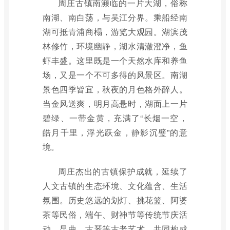
周庄古镇南濒临的一片大湖，俗称
南湖、南白荡，与吴江分界。乘船经南
湖可抵青浦商榻，游览大观园。湖滨茂
林修竹，环境幽静，湖水清澈澄净，鱼
虾丰盛。这里既是一个天然水库和养鱼
场，又是一个不可多得的风景区。南湖
景色四季皆宜，秋夜的月色格外醉人。
当金风送爽，明月高悬时，湖面上一片
碧绿、一带金黄，充满了“长烟一空，
皓月千里，浮光跃金，静影沉璧”的意
境。
周庄杰出的古镇保护成就，延续了
人文古镇的生态环境、文化蕴含、生活
氛围。历史悠远的划灯、挑花篮、阿婆
茶等民俗，端午、财神节等传统节庆活
动，昆曲、古琴等古老艺术，共同构成