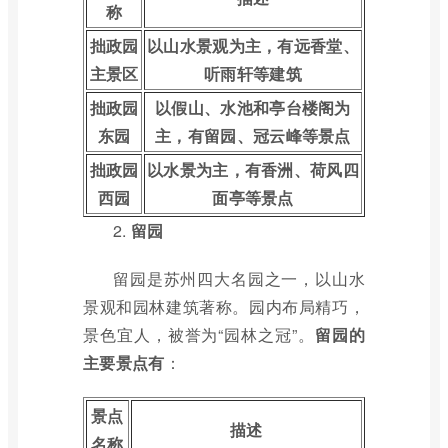
称
拙政园
以山水景观为主，有远香堂、
主景区
听雨轩等建筑
拙政园
以假山、水池和亭台楼阁为
东园
主，有留园、冠云峰等景点
拙政园
以水景为主，有香洲、荷风四
西园
面亭等景点
2.
留园
留园是苏州四大名园之一，以山水
景观和园林建筑著称。园内布局精巧，
景色宜人，被誉为“园林之冠”。
留园的
主要景点有
：
景点
描述
名称