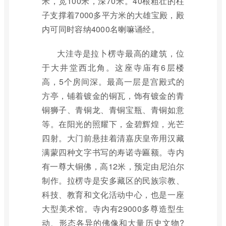
米，宽100米，深70米。40根粗壮的柱
子支撑着7000多平方米的大雄宝殿，殿
内可同时容纳4000名喇嘛诵经。
大洼寺是拉卜楞寺最高的建筑，位
于大井堂西北角。这座寺庙有6层楼
高，5个房间深。最高一层是宫殿式的
方亭，铺着镀金的铜瓦，饰有镀金的青
铜狮子、青铜龙、青铜宝瓶、青铜如意
等。在阳光的照耀下，金碧辉煌，光芒
四射。大门前悬挂着清嘉庆皇帝用汉藏
满蒙四种文字书写的寿诺寺匾额。寺内
有一尊大铜佛，高12米，预定由尼泊尔
制作。拉楞寺是安多藏区的民族宗教、
科技、教育和文化活动中心，也是一座
大型美术馆。寺内有29000多尊造型生
动、形态各异的佛像和大量历史文物?