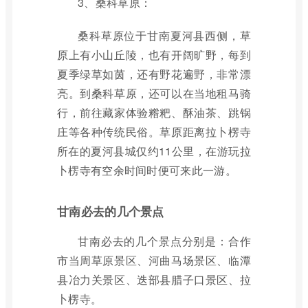
3、桑科草原：
桑科草原位于甘南夏河县西侧，草
原上有小山丘陵，也有开阔旷野，每到
夏季绿草如茵，还有野花遍野，非常漂
亮。到桑科草原，还可以在当地租马骑
行，前往藏家体验糌粑、酥油茶、跳锅
庄等各种传统民俗。草原距离拉卜楞寺
所在的夏河县城仅约11公里，在游玩拉
卜楞寺有空余时间时便可来此一游。
甘南必去的几个景点
甘南必去的几个景点分别是：合作
市当周草原景区、河曲马场景区、临潭
县冶力关景区、迭部县腊子口景区、拉
卜楞寺。