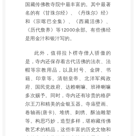
国藏传佛教寺院中最丰富的。其中最著
名的有《甘珠尔经》、《丹珠尔》经》
和《宗喀巴全集》、《西藏活佛》、
《历代詹养》等12000余部。有些佛经
是用金汁和银汁写的。
此外，值得拉卜楞寺僧人骄傲的
是，寺内还保存着古代活佛的法衣、法
帽等宗教用品，以及封号、金牌、书
籍、印章等。清朝皇帝、北洋军阀政
府、国民党政府、达赖喇嘛、班禅喇嘛
多次赐予。同时，寺内还有珍贵的格萨
尔王刀和精美的金银玉器。寺庙壁画、
卷轴画(唐卡)、堆绣、刺绣、酥油雕塑
等。构思巧妙，造型多样，堪称藏传佛
教艺术的精品，这些丰富的历史文物和