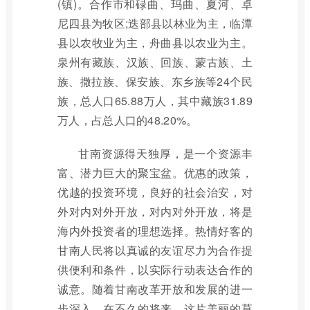
(镇)。合作市和碌曲、玛曲、夏河、卓
尼四县为牧区;迭部县以林业为主，临潭
县以农牧业为主，舟曲县以农业为主。
泉州有藏族、汉族、回族、蒙古族、土
族、撒拉族、保安族、东乡族等24个民
族，总人口65.88万人，其中藏族31.89
万人，占总人口的48.20%。
甘南资源得天独厚，是一个资源丰
富、潜力巨大的聚宝盆。优惠的政策，
优越的投资环境，良好的社会治安，对
外对内对外开放，对内对外开放，将是
海内外投资者的理想选择。热情好客的
甘南人民将以真诚的友谊尽力为合作提
供便利和条件，以实际行动表达合作的
诚意。随着甘南改革开放和发展的进一
步深入，在不久的将来，这片美丽的草