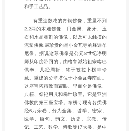
和手工艺品。
有重达数吨的青铜佛像，重量不到
2.2两的木雕佛像，用金属、象牙、玉
石和水晶雕刻的佛像，以及可以触摸的
泥塑佛像.最珍贵的是小金瓦寺的释迦牟
尼像。据说这尊佛像是公元8世纪净明
师从印度带回的，由格鲁派始祖宗喀巴
供奉。几经周折，终于被拉卜楞寺珍
藏。重建的公堂塔位于小金瓦寺南面。
这座宝塔精致而耀眼。里面全是佛像、
典籍、祭祀用具和稀世珍宝。它是亚洲
佛教的第三座宝塔。布楞寺现有各类佛
经6万余卷，分为全集、哲学、密宗、
医学、语句、韵文、历史、宗教、传
记、工艺、数学、诗歌等17大类。是中