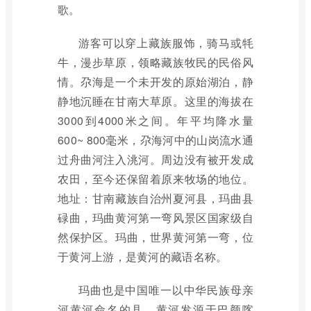
歌。
游客可以穿上藏族服饰，骑马或牦
牛，漫步草原，领略藏族牧民的民俗风
情。尕海是一个未开发的原始湖泊，静
静地沉睡在甘南大草原。这里的海拔在
3000到4000米之间。年平均降水量
600~ 800毫米，尕海河中的山岗流水通
过舟曲河注入洮河。周边没有被开发成
农田，至今还保留着原来牧场的地位。
地址：甘南藏族自治州夏河县，玛曲县
碌曲，玛曲黄河第一弯风景区国家级自
然保护区。玛曲，世界黄河第一弯，位
于黄河上游，是黄河的藏语名称。
玛曲也是中国唯一以中华民族母亲
河黄河命名的县。黄河发源于巴颜喀