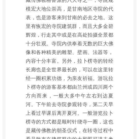
模宏大地位崇高，是甘南地区寺院的代
表，也是游客来到甘南的必去之地。这
里有恢宏的寺院建筑群，而且大多金碧
辉煌，行走其中或是在高处拍摄全景都
十分壮观。寺院内供奉着无数的巨大佛
像和各种精美的雕塑、壁画、法器等，
内容十分丰富。另外，拉卜楞寺的转经
长廊也是全世界最长的，可以在这里转
经一圈积累功德，为亲友祈福。游玩拉
卜楞寺的游客基本都由兰州或四川两个
方向而来，一般大多中午左右到达夏
河。下午前去寺院参观转寺，第二天早
上看过早课后离开夏河。一般游览拉卜
楞寺的方式都是顺时针绕寺一圈，这也
是藏传佛教的朝圣仪式，在转寺过程中
看见散布在建筑群中的大殿即可进去参