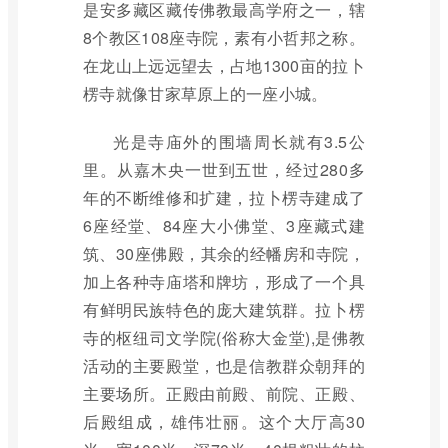
是安多藏区藏传佛教最高学府之一，辖
8个教区108座寺院，素有小哲邦之称。
在龙山上远远望去，占地1300亩的拉卜
楞寺就像甘家草原上的一座小城。
光是寺庙外的围墙周长就有3.5公
里。从嘉木央一世到五世，经过280多
年的不断维修和扩建，拉卜楞寺建成了
6座经堂、84座大小佛堂、3座藏式建
筑、30座佛殿，其余的经幡房和寺院，
加上各种寺庙塔和牌坊，形成了一个具
有鲜明民族特色的庞大建筑群。拉卜楞
寺的枢纽司文学院(俗称大金堂),是佛教
活动的主要殿堂，也是信教群众朝拜的
主要场所。正殿由前殿、前院、正殿、
后殿组成，雄伟壮丽。这个大厅高30