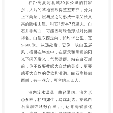
在距离夏河县城30多公里的甘家
乡，大片的草地被砍得整整齐齐，分为
上下两层，层与层之间形成一条又长又
高的陡峭山崖。叫它?资本?克里夫。白
石并非纯白，可能因与绿色形成对比而
得名。白崖东西走向，长约15公里，宽
5-600米。从远处看，它像一块白玉屏
风，横卧在半空中，在蓝天和明媚的阳
光下闪闪发光，气势磅礴。站在白石崖
前，你不仅要赞叹大自然的英姿，更要
感受大自然的柔软和滋润。白石崖根部
西侧，有一洞穴，可容纳三四人。
洞内流水潺潺，曲径通幽。溶岩形
态多样，栩栩如生，玲珑剔透。据说白
石崖洞绵延数百里，可达青海省循化