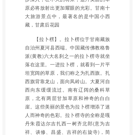
原必将放射出更加耀眼的光彩。甘南十
大旅游景点中，最著名的是中国小西
藏，甘肃后花园
【拉卜楞】。拉卜楞位于甘南藏族
自治州夏河县西端。中国藏传佛教格鲁
派(黄教)六大名刹之一的拉卜楞寺就坐
落在这里。一进拉卜楞，就看到一片平
坦宽阔的草原，我们称之为扎西旗。扎
西旗背靠龙山，面向凤岭山。大夏河自
西向东缓缓流过。南有辽阔的桑科草
原，北有两层甘加草原和神奇的白白
崖。这些美丽的景色为拉卜楞增添了迷
人而神奇的色彩。拉卜楞寺的全称是嘎
丹朱霞达尔吉扎西一树齐北郎(意为吉
祥、谈修、昌盛、吉祥的右旋寺)，简