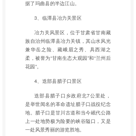
据了玛曲县的半边江山。
3、临潭县冶力关景区
冶力关风景区，位于甘肃省甘南藏
族自治州临潭县冶力关镇，其山水风光
兼华岳之险、藏峨眉之秀、具西湖之
柔，被誉为“甘南生态大观园”和“兰州后
花园”。
4、迭部县腊子口景区
迭部县腊子口乡政府北7公里处，
是举世闻名的革命遗址腊子口战役纪念
地。腊子口是甘川古道和当今岷代公路
上一处地势极为险要的峡谷隘口，又是
一处风景秀丽的游览胜地。