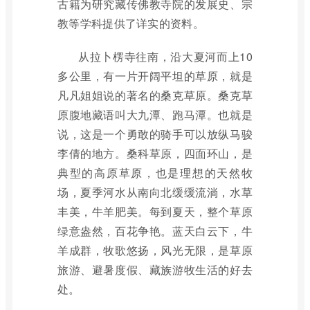
古籍为研究藏传佛教寺院的发展史、宗
教等学科提供了详实的资料。
从拉卜楞寺往南，沿大夏河而上10
多公里，有一片开阔平坦的草原，就是
凡凡姐姐说的著名的桑克草原。桑克草
原腹地藏语叫大九潭、跑马潭。也就是
说，这是一个勇敢的骑手可以放纵马骏
李倩的地方。桑科草原，四面环山，是
典型的高原草原，也是理想的天然牧
场，夏季河水从南向北缓缓流淌，水草
丰美，牛羊肥美。每到夏天，整个草原
绿意盎然，百花争艳。蓝天白云下，牛
羊成群，牧歌悠扬，风光无限，是草原
旅游、避暑度假、藏族游牧生活的好去
处。