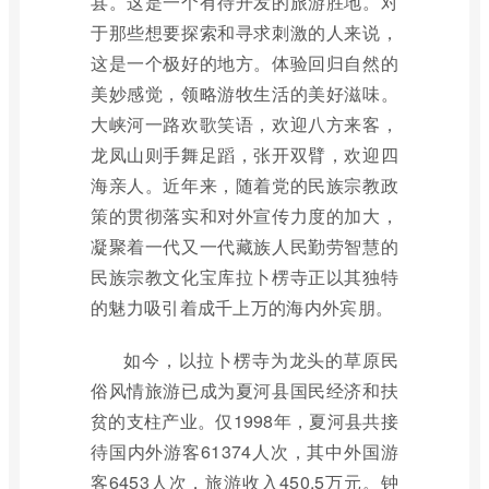
县。这是一个有待开发的旅游胜地。对
于那些想要探索和寻求刺激的人来说，
这是一个极好的地方。体验回归自然的
美妙感觉，领略游牧生活的美好滋味。
大峡河一路欢歌笑语，欢迎八方来客，
龙凤山则手舞足蹈，张开双臂，欢迎四
海亲人。近年来，随着党的民族宗教政
策的贯彻落实和对外宣传力度的加大，
凝聚着一代又一代藏族人民勤劳智慧的
民族宗教文化宝库拉卜楞寺正以其独特
的魅力吸引着成千上万的海内外宾朋。
如今，以拉卜楞寺为龙头的草原民
俗风情旅游已成为夏河县国民经济和扶
贫的支柱产业。仅1998年，夏河县共接
待国内外游客61374人次，其中外国游
客6453人次，旅游收入450.5万元。钟