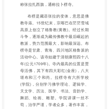
称张拉扎西旗，通称拉卜楞寺。
布楞是藏语张拉的变体，意思是佛
教寺庙。15世纪末，宗喀巴在茫茫雪域
高原上创立了格鲁教(黄教)。经过长期
斗争，逐渐成为藏传佛教中最后崛起的
教派，势力范围最大，影响最深远。布
楞寺是甘肃、青海、四川地区格鲁派的
活动中心。该寺始建于清朝康熙四十八
年(公元1709年)。寺内最高的位置是贾
母活佛，其下有四大彩红(金座)，八大
堪布和三个和尚。拉楞寺有六所学校
(学院)，分别学习佛学理论、逻辑学、
天文学、历法、医学、书法、音韵学、
舞蹈、绘画、雕塑。学院讲课一丝不
苟，治学严谨，学者众多，著作丰富，