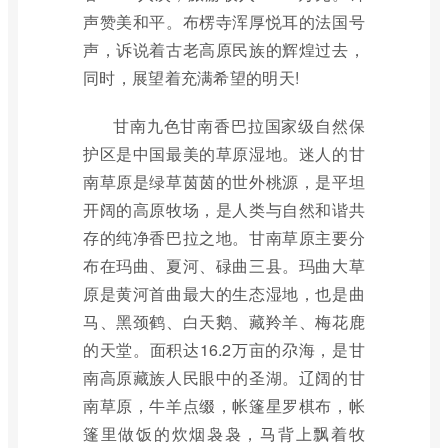
声赞美和平。布楞寺浑厚悦耳的法国号
声，诉说着古老高原民族的辉煌过去，
同时，展望着充满希望的明天!
甘南九色甘南香巴拉国家级自然保
护区是中国最美的草原湿地。迷人的甘
南草原是绿草茵茵的世外桃源，是平坦
开阔的高原牧场，是人类与自然和谐共
存的纯净香巴拉之地。甘南草原主要分
布在玛曲、夏河、碌曲三县。玛曲大草
原是黄河首曲最大的生态湿地，也是曲
马、黑颈鹤、白天鹅、藏羚羊、梅花鹿
的天堂。面积达16.2万亩的尕海，是甘
南高原藏族人民眼中的圣湖。辽阔的甘
南草原，牛羊点缀，帐篷星罗棋布，帐
篷里做饭的炊烟袅袅，马背上飘着牧