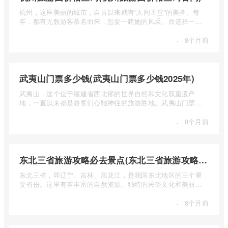
杭州，这座美丽的城市，自古以来就有“人间天堂”的美誉。每
年，都有无数游客慕名而来，想要一睹她的风采。而选择一个
合适的旅 ...
·
8个月前
武夷山门票多少钱(武夷山门票多少钱2025年)
武夷山，这个位于福建省西北部的世界自然和文化双重遗产
地，一直以来都是游客们心驰神往的旅游胜地。武夷山门票多
少钱呢？本 ...
·
8个月前
东北三省旅游攻略必去景点(东北三省旅游攻略必去景点视频介绍)
东北三省，即辽宁、吉林、黑龙江，是我国东北地区的三个重
要省份。这里有着丰富的自然资源、独特的民俗文化和美丽的
自然风光 ...
·
8个月前