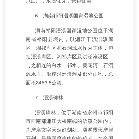
范围广，水质优良，景色优美。
6、湖南祁阳浯溪国家湿地公园
湖南祁阳浯溪国家湿地公园位于湖
南省祁阳县境内，以湘江干流浯溪库
区、湘祁库区和石洞源水库为主体，包
括浯溪库区、湘祁库区及洪泛淹没区，
与之相连的白水、祁水、黄花河、石洞
源水库、沿岸河洲漫滩及部分山地，总
面积3453.5公顷。
7、浯溪碑林
浯溪碑林，位于湖南省永州市祁阳
市西南部湘江大桥南端的浯溪公园内，
为摩崖文字天然好刻处。浯溪露天摩崖
石刻，是我国摩崖中的佼佼者，在全国