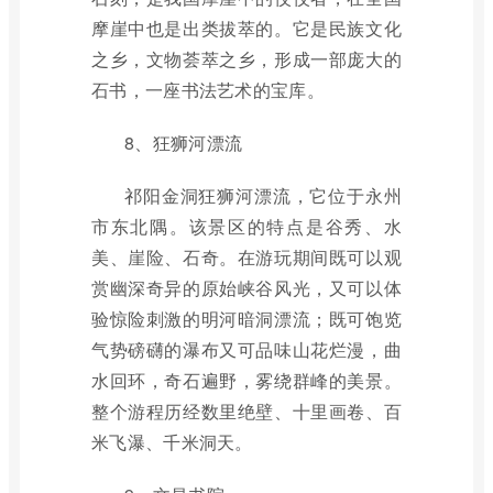
摩崖中也是出类拔萃的。它是民族文化
之乡，文物荟萃之乡，形成一部庞大的
石书，一座书法艺术的宝库。
8、狂狮河漂流
祁阳金洞狂狮河漂流，它位于永州
市东北隅。该景区的特点是谷秀、水
美、崖险、石奇。在游玩期间既可以观
赏幽深奇异的原始峡谷风光，又可以体
验惊险刺激的明河暗洞漂流；既可饱览
气势磅礴的瀑布又可品味山花烂漫，曲
水回环，奇石遍野，雾绕群峰的美景。
整个游程历经数里绝壁、十里画卷、百
米飞瀑、千米洞天。