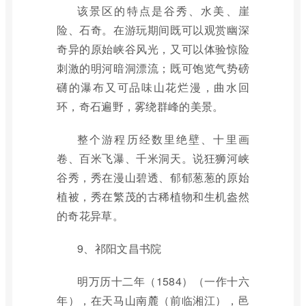
该景区的特点是谷秀、水美、崖
险、石奇。在游玩期间既可以观赏幽深
奇异的原始峡谷风光，又可以体验惊险
刺激的明河暗洞漂流；既可饱览气势磅
礴的瀑布又可品味山花烂漫，曲水回
环，奇石遍野，雾绕群峰的美景。
整个游程历经数里绝壁、十里画
卷、百米飞瀑、千米洞天。说狂狮河峡
谷秀，秀在漫山碧透、郁郁葱葱的原始
植被，秀在繁茂的古稀植物和生机盎然
的奇花异草。
9、祁阳文昌书院
明万历十二年（1584）（一作十六
年），在天马山南麓（前临湘江），邑