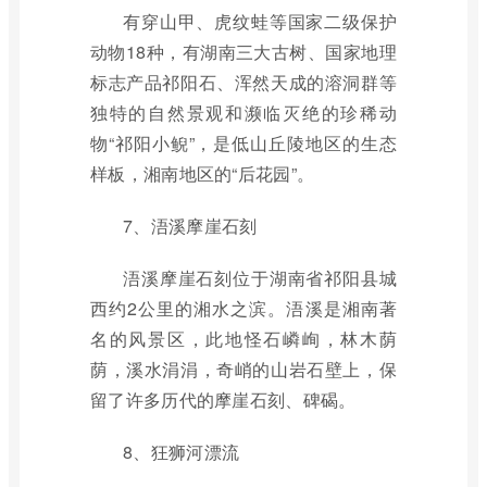
有穿山甲、虎纹蛙等国家二级保护
动物18种，有湖南三大古树、国家地理
标志产品祁阳石、浑然天成的溶洞群等
独特的自然景观和濒临灭绝的珍稀动
物“祁阳小鲵”，是低山丘陵地区的生态
样板，湘南地区的“后花园”。
7、浯溪摩崖石刻
浯溪摩崖石刻位于湖南省祁阳县城
西约2公里的湘水之滨。浯溪是湘南著
名的风景区，此地怪石嶙峋，林木荫
荫，溪水涓涓，奇峭的山岩石壁上，保
留了许多历代的摩崖石刻、碑碣。
8、狂狮河漂流