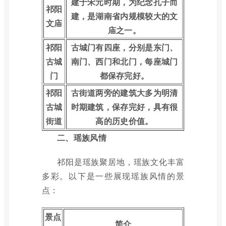
建于宋元时期，为纪念孔子而
祁阳
建，是湖南省内规模较大的文
文庙
庙之一。
祁阳
古城门有四座，分别是东门、
古城
南门、西门和北门，每座城门
门
都保存完好。
祁阳
古街道两旁的建筑大多为明清
古城
时期建筑，保存完好，具有很
街道
高的历史价值。
二、瑶族风情
祁阳是瑶族聚居地，瑶族文化丰富
多彩。以下是一些展现瑶族风情的景
点：
景点
简介