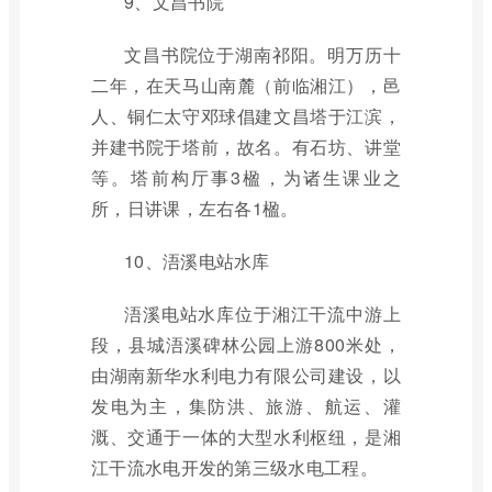
9、文昌书院
文昌书院位于湖南祁阳。明万历十
二年，在天马山南麓（前临湘江），邑
人、铜仁太守邓球倡建文昌塔于江滨，
并建书院于塔前，故名。有石坊、讲堂
等。塔前构厅事3楹，为诸生课业之
所，日讲课，左右各1楹。
10、浯溪电站水库
浯溪电站水库位于湘江干流中游上
段，县城浯溪碑林公园上游800米处，
由湖南新华水利电力有限公司建设，以
发电为主，集防洪、旅游、航运、灌
溉、交通于一体的大型水利枢纽，是湘
江干流水电开发的第三级水电工程。