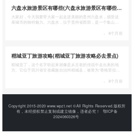
六盘水旅游景区有哪些(六盘水旅游景区有哪些景点值得去)
大家好，今天我要带大家一起走进美丽的贵州六盘水，感受这
座城市的独特魅力。六盘水，位于贵州省西部，是一个集山水
风光、民 ...
·
8个月前
稻城亚丁旅游攻略(稻城亚丁旅游攻略必去景点)
稻城亚丁，这个名字听起来就像是从古老的传说中走出来的地
方。它位于四川省甘孜藏族自治州稻城县，被誉为“香格里拉的
圣地”， ...
·
8个月前
Copyright 2015-2020 www.wpzt.net ©All Rights Reserved.版权所
有，未经授权禁止复制或建立镜像，违者必究！
鄂ICP备
2024060326号