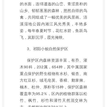
的水面，连绵逶迤的山峦、青涩质朴的
山乡、郁郁葱葱的森林，悠然自得的鸟
禽，共同组成了一幅优美的风景画。浯
溪湿地公园内湘江风光秀美，丰艳多
姿，每年春夏时节，花红水碧，鱼跃鸟
飞，岚影沉浮，霞光掩映。
3、祁阳小鲵自然保护区
保护区内森林资源丰富，有乔、灌
木90科，232属，654种，其中属国家
重点保护的野生植物有水杉、银杏、南
方红豆杉、绒毛皂荚、香樟、鹅掌揪、
楠木、杜仲、厚朴等15种，保护区森林
覆盖率为95.2％，区内的植物群落以松
竹、枫竹、杉竹和灌竹天然混交林为
主，天然林比例达70％以上。