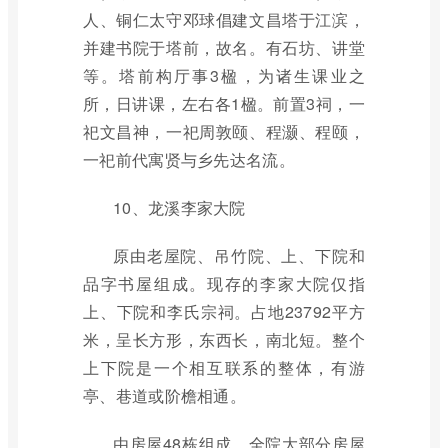
人、铜仁太守邓球倡建文昌塔于江滨，
并建书院于塔前，故名。有石坊、讲堂
等。塔前构厅事3楹，为诸生课业之
所，日讲课，左右各1楹。前置3祠，一
祀文昌神，一祀周敦颐、程灏、程颐，
一祀前代寓贤与乡先达名流。
10、龙溪李家大院
原由老屋院、吊竹院、上、下院和
品字书屋组成。现存的李家大院仅指
上、下院和李氏宗祠。占地23792平方
米，呈长方形，东西长，南北短。整个
上下院是一个相互联系的整体，有游
亭、巷道或阶檐相通。
由房屋48栋组成，全院大部分房屋