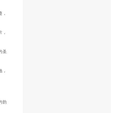
迹，
片，
的圣
地，
的韵