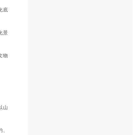
化底
化景
文物
以山
钓、