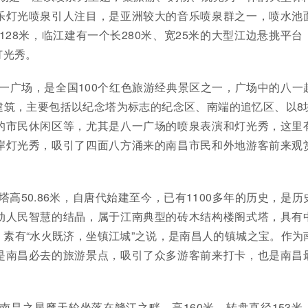
乐灯光喷泉引人注目，是亚洲较大的音乐喷泉群之一，喷水池
达128米，临江建有一个长280米、宽25米的大型江边悬挑平台
灯光秀。
一广场，是全国100个红色旅游经典景区之一，广场中的八一
建筑，主要包括以纪念塔为标志的纪念区、南端的追忆区、以8
的市民休闲区等，尤其是八一广场的喷泉表演和灯光秀，这里
岸灯光秀，吸引了四面八方涌来的南昌市民和外地游客前来观
塔高50.86米，自唐代始建至今，已有1100多年的历史，是历
动人民智慧的结晶，属于江南典型的砖木结构楼阁式塔，具有
素有“水火既济，坐镇江城”之说，是南昌人的镇城之宝。作为
是南昌必去的旅游景点，吸引了众多游客前来打卡，也是南昌
南昌之星摩天轮坐落在赣江之畔，高160米，转盘直径153米