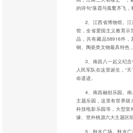
的诗句“落霞与孤鹜齐飞，
2、江西省博物馆。
馆，全省爱国主义教育示
品，共有藏品58916件，
铜、陶瓷类文物最具特色
3、南昌八一起义纪
人民军队在这里诞生，“天
命遗迹。
4、南昌融创乐园。
主题乐园，这里有世界级
科技电影乐园等，大型室
缘、世外桃源六大主题区
5、秋水广场。秋水