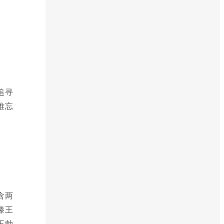
追寻
难忘
含两
滕王
王勃