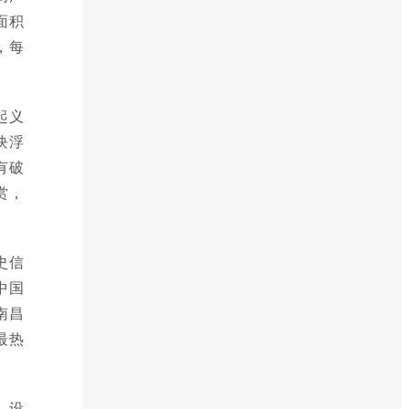
面积
，每
起义
块浮
有破
赏，
史信
中国
南昌
最热
，设