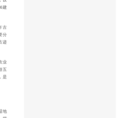
6建
年古
要分
古迹
农业
游五
，是
湿地