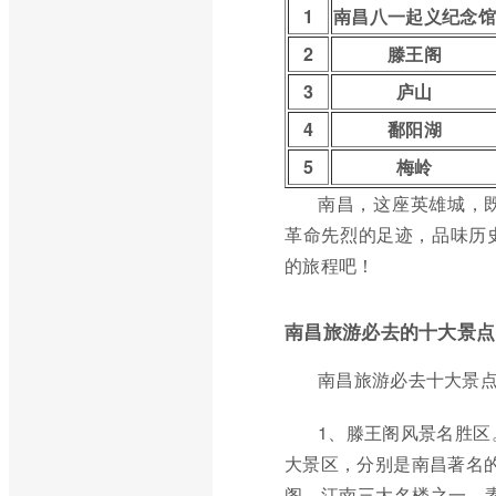
1
南昌八一起义纪念馆
2
滕王阁
3
庐山
4
鄱阳湖
5
梅岭
南昌，这座英雄城，
革命先烈的足迹，品味历
的旅程吧！
南昌旅游必去的十大景点
南昌旅游必去十大景
1、滕王阁风景名胜区
大景区，分别是南昌著名的
阁，江南三大名楼之一，素