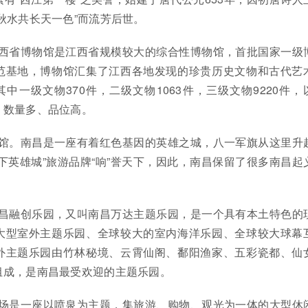
秋水共长天一色”而流芳后世。
江西省博物馆是江西省规模较大的综合性博物馆，首批国家一级
范基地，博物馆汇集了江西各地发现的珍贵历史文物和古代艺
其中一级文物370件，二级文物1063件，三级文物9220件，
，数量多、品位高。
念馆。南昌是一座有着红色基因的英雄之城，八一军旗从这里升
下英雄城”旅游品牌“响”誉天下，因此，南昌保留了很多南昌起
南昌融创乐园，又叫南昌万达主题乐园，是一个具有本土特色的
大型室外主题乐园、全球较大的室内海洋乐园、全球较大球幕
外主题乐园由竹林秘境、云霄仙阁、鄱阳渔家、五彩瓷都、仙
组成，是南昌最受欢迎的主题乐园。
广场是一座以喷泉为主题，集旅游、购物、观光为一体的大型休