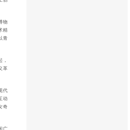
博物
术精
以青
起，
义革
现代
互动
女奇
闲广