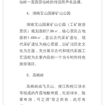
仙岭一直因苏仙岭的传说而声名远播。
4、湖南宝山国家矿山公园
湖南宝山国家矿山公园（工矿旅游
景区）规划面积7.8k㎡，核心景区占地
面积1.48k㎡，是以古代采矿遗址、现
代采矿遗址为核心景观，以矿冶历史文
化为主题，充分展示古代和现代采掘工
艺流程为主要内容的一个当今时尚特色
旅游项目。
5、高椅岭
高椅岭由飞天山、便江和程江渌水
等组成的丹霞地貌奇观，红岩绿水、险
寨奇涧，可之谓“世之所有，此尽有