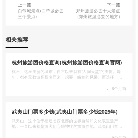
上一篇
下一篇
白帝城景点(白帝城必去
郑州旅游必去十大景点
三个景点)
(郑州旅游必去的地方)
相关推荐
杭州旅游团价格查询(杭州旅游团价格查询官网)
杭州，这座美丽的城市，自古以来就有“人间天堂”的美誉。每
年，都有无数游客慕名而来，想要一睹她的风采。而选择一个
合适的旅 ...
·
8个月前
武夷山门票多少钱(武夷山门票多少钱2025年)
武夷山，这个位于福建省西北部的世界自然和文化双重遗产
地，一直以来都是游客们心驰神往的旅游胜地。武夷山门票多
少钱呢？本 ...
·
8个月前