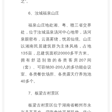
之”。
6、汝城福泉山庄
福泉山庄地处湘、粤、赣三省交界
处，位于汝城温泉汤河中心地带，汤河
泉眼密布，云蒸雾绕，恍若仙境。山庄
以湘南民居建筑群为主体风格，占地
135亩，总建筑面积20000多平方米。
拥有舒适别致的各类客房207间
（套）、可容纳30-200人的多功能会议
室、各类餐饮场所、各类露天疗养泡池
40多个。
7、板梁古村景区
板梁古村景区位于湖南省郴州市永
兴县高亭乡，背靠象岭平展延伸，依山