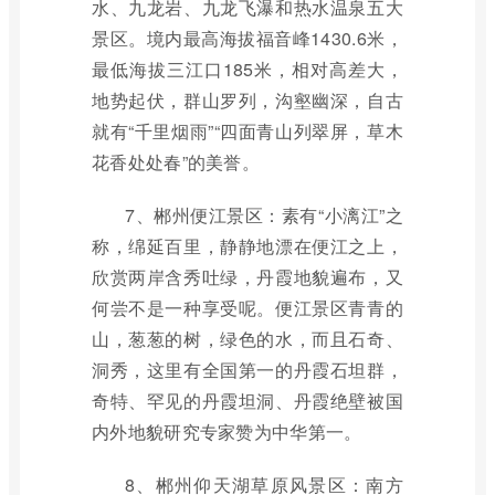
水、九龙岩、九龙飞瀑和热水温泉五大
景区。境内最高海拔福音峰1430.6米，
最低海拔三江口185米，相对高差大，
地势起伏，群山罗列，沟壑幽深，自古
就有“千里烟雨”“四面青山列翠屏，草木
花香处处春”的美誉。
7、郴州便江景区：素有“小漓江”之
称，绵延百里，静静地漂在便江之上，
欣赏两岸含秀吐绿，丹霞地貌遍布，又
何尝不是一种享受呢。便江景区青青的
山，葱葱的树，绿色的水，而且石奇、
洞秀，这里有全国第一的丹霞石坦群，
奇特、罕见的丹霞坦洞、丹霞绝壁被国
内外地貌研究专家赞为中华第一。
8、郴州仰天湖草原风景区：南方