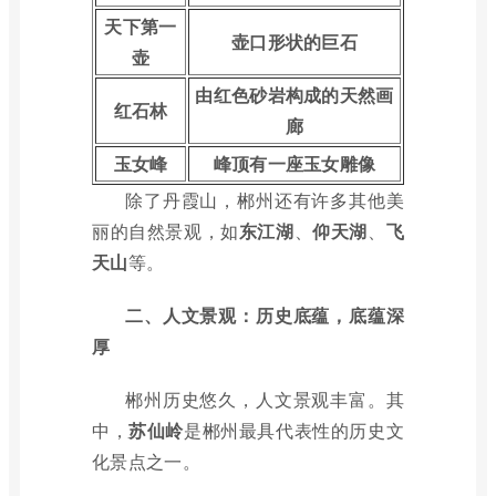
天下第一
壶口形状的巨石
壶
由红色砂岩构成的天然画
红石林
廊
玉女峰
峰顶有一座玉女雕像
除了丹霞山，郴州还有许多其他美
丽的自然景观，如
东江湖
、
仰天湖
、
飞
天山
等。
二、人文景观：历史底蕴，底蕴深
厚
郴州历史悠久，人文景观丰富。其
中，
苏仙岭
是郴州最具代表性的历史文
化景点之一。