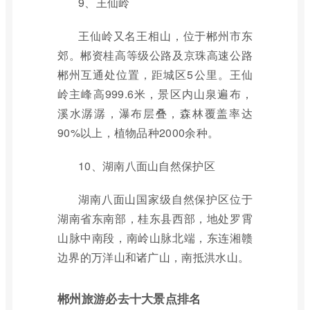
9、王仙岭
王仙岭又名王相山，位于郴州市东
郊。郴资桂高等级公路及京珠高速公路
郴州互通处位置，距城区5公里。王仙
岭主峰高999.6米，景区内山泉遍布，
溪水潺潺，瀑布层叠，森林覆盖率达
90%以上，植物品种2000余种。
10、湖南八面山自然保护区
湖南八面山国家级自然保护区位于
湖南省东南部，桂东县西部，地处罗霄
山脉中南段，南岭山脉北端，东连湘赣
边界的万洋山和诸广山，南抵洪水山。
郴州旅游必去十大景点排名