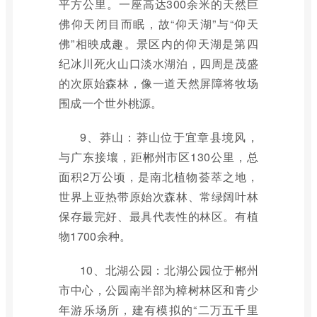
平方公里。一座高达300余米的天然巨
佛仰天闭目而眠，故“仰天湖”与“仰天
佛”相映成趣。景区内的仰天湖是第四
纪冰川死火山口淡水湖泊，四周是茂盛
的次原始森林，像一道天然屏障将牧场
围成一个世外桃源。
9、莽山：莽山位于宜章县境风，
与广东接壤，距郴州市区130公里，总
面积2万公顷，是南北植物荟萃之地，
世界上亚热带原始次森林、常绿阔叶林
保存最完好、最具代表性的林区。有植
物1700余种。
10、北湖公园：北湖公园位于郴州
市中心，公园南半部为樟树林区和青少
年游乐场所，建有模拟的“二万五千里