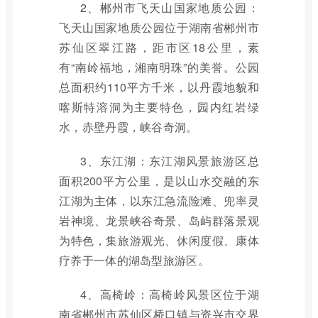
2、郴州市飞天山国家地质公园：
飞天山国家地质公园位于湖南省郴州市
苏仙区翠江路，距市区18公里，素
有“南岭福地，湘南明珠”的美誉。公园
总面积约110平方千米，以丹霞地貌和
喀斯特溶洞为主要特色，园内红岩绿
水，赤壁丹霞，峡谷奇洞。
3、东江湖：东江湖风景旅游区总
面积200平方公里，是以山水交融的东
江湖为主体，以东江急流险滩、兜率灵
岩神境、龙景峡谷奇景、岛屿群落景观
为特色，集旅游观光、休闲度假、康体
疗养于一体的湖岛型旅游区。
4、高椅岭：高椅岭风景区位于湖
南省郴州市苏仙区桥口镇与资兴市交界