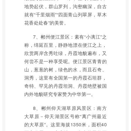
地势起伏，群山罗列，沟壑幽深，自古
就有“千里烟雨”“四面青山列翠屏，草木
花香处处春”的美誉。
7、郴州便江景区：素有“小漓江”之
称，绵延百里，静静地漂在便江之上，
欣赏两岸含秀吐绿，丹霞地貌遍布，又
何尝不是一种享受呢。便江景区青青的
山，葱葱的树，绿色的水，而且石奇、
洞秀，这里有全国第一的丹霞石坦群，
奇特、罕见的丹霞坦洞、丹霞绝壁被国
内外地貌研究专家赞为中华第一。
8、郴州仰天湖草原风景区：南方
大草原－仰天湖景区号称“离广州最近
的大草原”。这里海拔1350米，面积40