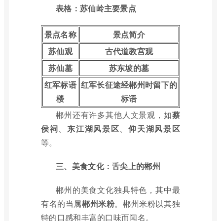
表格：苏仙岭主要景点
景点名称
景点简介
苏仙观
古代道教宫观
苏仙墓
苏东坡的墓
红军标语
红军长征途经郴州时留下的
楼
标语
郴州还有许多其他人文景观，如
蔡
侯祠
、
东江湖风景区
、
仰天湖风景区
等。
三、美食文化：舌尖上的郴州
郴州的美食文化独具特色，其中最
有名的当属
郴州米粉
。郴州米粉以其独
特的口感和丰富的口味而闻名。