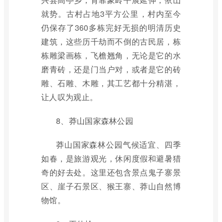
就势。古村占地3平方公里，村内至今
仍保存了360多栋完好无损的明清历史
建筑，这些历千劫而不倒的古民居，栋
栋雕梁画栋，飞檐翘角，无论是它的水
磨青砖，还是门当户对，或者是它的砖
雕、石雕、木雕，其工艺都十分精湛，
让人叹为观止。
8、莽山国家森林公园
莽山国家森林公园气候适宜、四季
如春，是旅游观光，休闲度假和避暑猎
奇的好去处。这里还包含景点鬼子寨景
区、崖子石景区、猴王寨、莽山自然博
物馆。