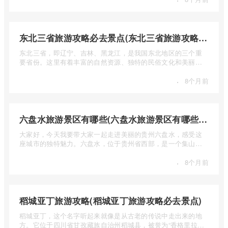
东北三省旅游攻略必去景点(东北三省旅游攻略必去景点视频介绍)
东北三省，即辽宁、吉林、黑龙江，是我国东北地区的三个重
要省份。这里有着丰富的自然资源、独特的民俗文化和美丽的
自然风光 ...
·
8个月前
六盘水旅游景区有哪些(六盘水旅游景区有哪些景点值得去)
大家好，今天我要带大家一起走进美丽的贵州六盘水，感受这
座城市的独特魅力。六盘水，位于贵州省西部，是一个集山水
风光、民 ...
·
8个月前
稻城亚丁旅游攻略(稻城亚丁旅游攻略必去景点)
稻城亚丁，这个名字听起来就像是从古老的传说中走出来的地
方。它位于四川省甘孜藏族自治州稻城县，被誉为“香格里拉的