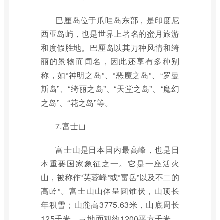
巴厘岛位于爪哇岛东部，是印度尼
西亚岛屿，也是世界上著名的蜜月旅游
和度假胜地。巴厘岛以其万种风情和绮
丽的景物而闻名，因此还享有多种别
称，如“神明之岛”、“恶魔之岛”、“罗曼
斯岛”、“绮丽之岛”、“天堂之岛”、“魔幻
之岛”、“花之岛”等。
7.富士山
富士山是日本国内最高峰，也是日
本重要国家象征之一。它是一座活火
山，被称作“芙蓉峰”或“富岳”以及不二的
高岭”。富士山山体呈圆锥状，山顶长
年积雪；山麓高3775.63米，山底周长
125千米，占地面积约1200平方千米，