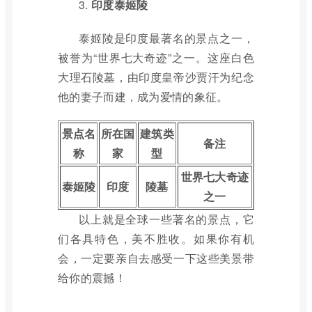
3.
印度泰姬陵
泰姬陵是印度最著名的景点之一，
被誉为“世界七大奇迹”之一。这座白色
大理石陵墓，由印度皇帝沙贾汗为纪念
他的妻子而建，成为爱情的象征。
景点名
所在国
建筑类
备注
称
家
型
世界七大奇迹
泰姬陵
印度
陵墓
之一
以上就是全球一些著名的景点，它
们各具特色，美不胜收。如果你有机
会，一定要亲自去感受一下这些美景带
给你的震撼！