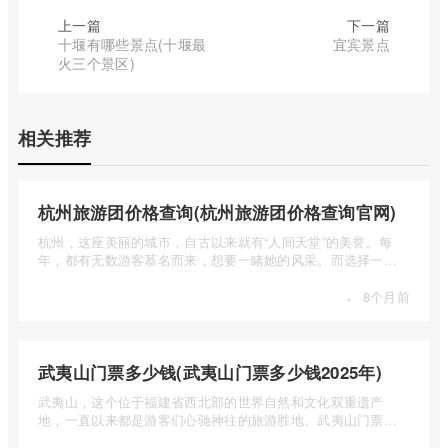
上一篇
下一篇
十堰有哪些景点(十堰最
宜宾景点
火三个景区)
相关推荐
杭州旅游团价格查询(杭州旅游团价格查询官网)
杭州，这座美丽的城市，自古以来就有“人间天堂”的美誉。每
年，都有无数游客慕名而来，想要一睹她的风采。而选择一个
合适的旅 ...
·
8个月前
武夷山门票多少钱(武夷山门票多少钱2025年)
武夷山，这个位于福建省西北部的世界自然和文化双重遗产
地，一直以来都是游客们心驰神往的旅游胜地。武夷山门票多
少钱呢？本 ...