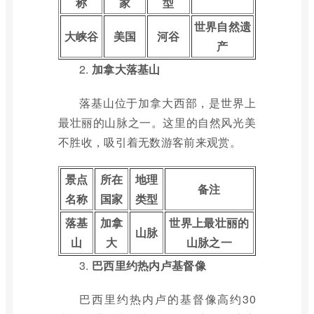
称
家
型
世界自然遗
大峡谷
美国
河谷
产
2.
加拿大落基山
落基山位于加拿大西部，是世界上
最壮丽的山脉之一。这里的自然风光美
不胜收，吸引着无数游客前来观赏。
景点
所在
地理
备注
名称
国家
类型
落基
加拿
世界上最壮丽的
山脉
山
大
山脉之一
3.
巴西里约热内卢基督像
巴西里约热内卢的基督像高约30