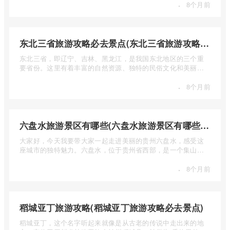
·
8个月前
东北三省旅游攻略必去景点(东北三省旅游攻略必去景点视频介绍)
东北三省，即辽宁、吉林、黑龙江，是我国东北地区的三个重
要省份。这里有着丰富的自然资源、独特的民俗文化和美丽的
自然风光 ...
·
8个月前
六盘水旅游景区有哪些(六盘水旅游景区有哪些景点值得去)
大家好，今天我要带大家一起走进美丽的贵州六盘水，感受这
座城市的独特魅力。六盘水，位于贵州省西部，是一个集山水
风光、民 ...
·
8个月前
稻城亚丁旅游攻略(稻城亚丁旅游攻略必去景点)
稻城亚丁，这个名字听起来就像是从古老的传说中走出来的地