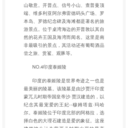
山敬意。开普点、信号小山、查普曼顶
端、维多利亚阿尔弗雷德码头广场、罗
本岛、罗德纪念碑及海滩都是著名的旅
游景点。位于桌湾海边的开普敦以其自
然的花卉王国及海湾而闻名。这里是南
非最吸引的景点，其活动还有葡萄酒品
尝之旅、赏鲨、观豚等。
NO.4印度泰姬陵
印度的泰姬陵是世界奇迹之一也是
最美丽的陵墓。该陵墓是由沙贾汗印度
蒙兀儿时期帝国皇帝沙·贾汉建造的，以
纪念其最宠爱的王妃--穆姆塔兹·玛哈
尔。泰姬陵位于印度北部的阿格拉，选
择白色的大理石建造是爱的象征。这座