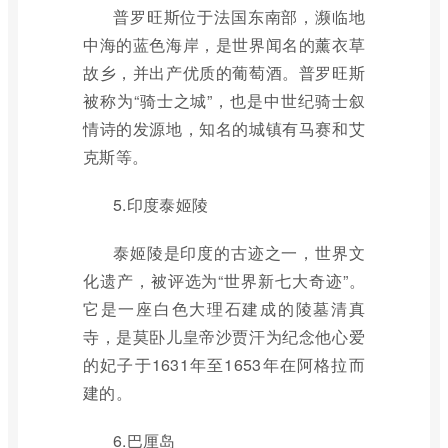
普罗旺斯位于法国东南部，濒临地
中海的蓝色海岸，是世界闻名的薰衣草
故乡，并出产优质的葡萄酒。普罗旺斯
被称为“骑士之城”，也是中世纪骑士叙
情诗的发源地，知名的城镇有马赛和艾
克斯等。
5.印度泰姬陵
泰姬陵是印度的古迹之一，世界文
化遗产，被评选为“世界新七大奇迹”。
它是一座白色大理石建成的陵墓清真
寺，是莫卧儿皇帝沙贾汗为纪念他心爱
的妃子于1631年至1653年在阿格拉而
建的。
6.巴厘岛