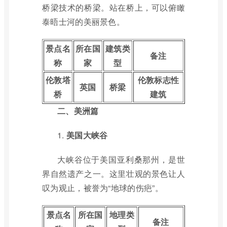
桥梁技术的桥梁。站在桥上，可以俯瞰
泰晤士河的美丽景色。
景点名
所在国
建筑类
备注
称
家
型
伦敦塔
伦敦标志性
英国
桥梁
桥
建筑
二、美洲篇
1.
美国大峡谷
大峡谷位于美国亚利桑那州，是世
界自然遗产之一。这里壮观的景色让人
叹为观止，被誉为“地球的伤疤”。
景点名
所在国
地理类
备注