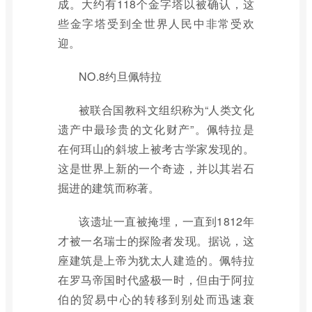
成。大约有118个金字塔以被确认，这
些金字塔受到全世界人民中非常受欢
迎。
NO.8约旦佩特拉
被联合国教科文组织称为“人类文化
遗产中最珍贵的文化财产”。佩特拉是
在何珥山的斜坡上被考古学家发现的。
这是世界上新的一个奇迹，并以其岩石
掘进的建筑而称著。
该遗址一直被掩埋，一直到1812年
才被一名瑞士的探险者发现。据说，这
座建筑是上帝为犹太人建造的。佩特拉
在罗马帝国时代盛极一时，但由于阿拉
伯的贸易中心的转移到别处而迅速衰