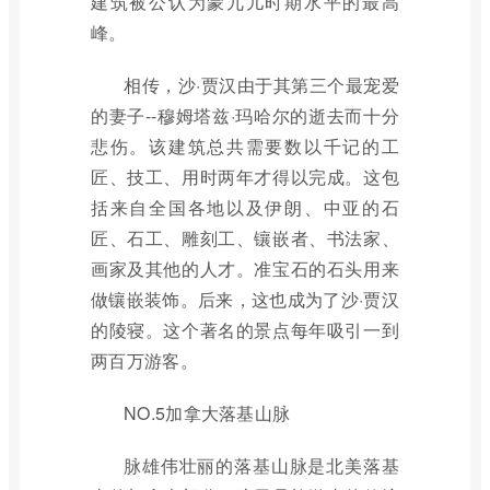
建筑被公认为蒙兀儿时期水平的最高
峰。
相传，沙·贾汉由于其第三个最宠爱
的妻子--穆姆塔兹·玛哈尔的逝去而十分
悲伤。该建筑总共需要数以千记的工
匠、技工、用时两年才得以完成。这包
括来自全国各地以及伊朗、中亚的石
匠、石工、雕刻工、镶嵌者、书法家、
画家及其他的人才。准宝石的石头用来
做镶嵌装饰。后来，这也成为了沙·贾汉
的陵寝。这个著名的景点每年吸引一到
两百万游客。
NO.5加拿大落基山脉
脉雄伟壮丽的落基山脉是北美落基