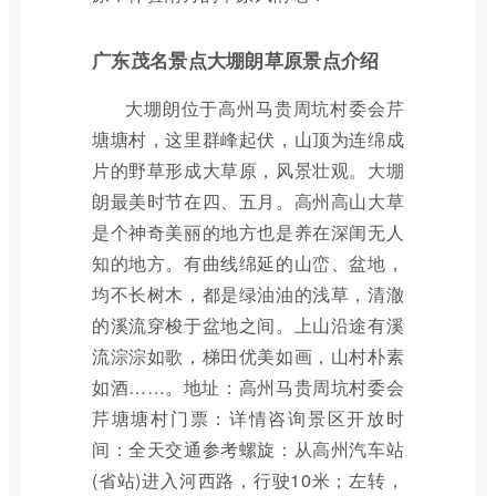
广东茂名景点大堋朗草原景点介绍
大堋朗位于高州马贵周坑村委会芹
塘塘村，这里群峰起伏，山顶为连绵成
片的野草形成大草原，风景壮观。大堋
朗最美时节在四、五月。高州高山大草
是个神奇美丽的地方也是养在深闺无人
知的地方。有曲线绵延的山峦、盆地，
均不长树木，都是绿油油的浅草，清澈
的溪流穿梭于盆地之间。上山沿途有溪
流淙淙如歌，梯田优美如画，山村朴素
如酒……。地址：高州马贵周坑村委会
芹塘塘村门票：详情咨询景区开放时
间：全天交通参考螺旋：从高州汽车站
(省站)进入河西路，行驶10米；左转，