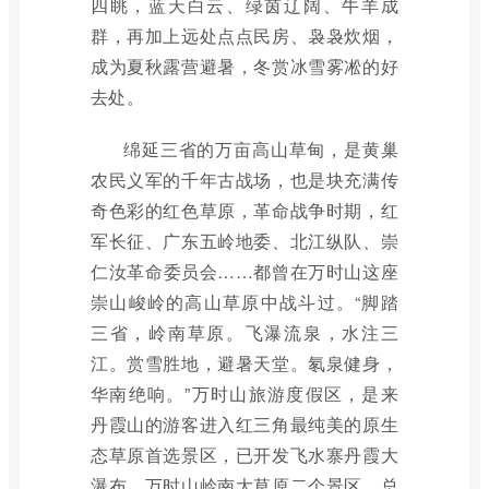
四眺，蓝天白云、绿茵辽阔、牛羊成
群，再加上远处点点民房、袅袅炊烟，
成为夏秋露营避暑，冬赏冰雪雾凇的好
去处。
绵延三省的万亩高山草甸，是黄巢
农民义军的千年古战场，也是块充满传
奇色彩的红色草原，革命战争时期，红
军长征、广东五岭地委、北江纵队、崇
仁汝革命委员会……都曾在万时山这座
崇山峻岭的高山草原中战斗过。“脚踏
三省，岭南草原。飞瀑流泉，水注三
江。赏雪胜地，避暑天堂。氡泉健身，
华南绝响。”万时山旅游度假区，是来
丹霞山的游客进入红三角最纯美的原生
态草原首选景区，已开发飞水寨丹霞大
瀑布，万时山岭南大草原二个景区，总