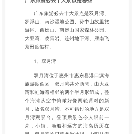
广东旅游必去十大景点是哪些
广东旅游必去十大景点是双月湾、
罗浮山、南沙湿地公园、孙中山故里旅
游区、西樵山、南昆山国家森林公园、
大亚湾、凌霄岩、连州地下河、雁南飞
茶田度假村。
1、双月湾
双月湾位于惠州市惠东县港口滨海
旅游度假区，双月湾共分两湾，由大亚
湾和虹海湾相邻的两个半月形组成，整
个海湾从空中俯瞰好像两轮背对的新
月，故名双月湾。不可错过的地方是双
月湾观景台。登顶后景色令人眼前一
亮，小镇、渔船和远方的海岛历历在
目，双月湾的日落尤为壮观，夕阳从海