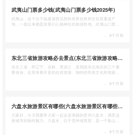
武夷山门票多少钱(武夷山门票多少钱2025年)
武夷山，这个位于福建省西北部的世界自然和文化双重遗产
地，一直以来都是游客们心驰神往的旅游胜地。武夷山门票多
少钱呢？本 ...
·
8个月前
东北三省旅游攻略必去景点(东北三省旅游攻略必去景点视频介绍)
东北三省，即辽宁、吉林、黑龙江，是我国东北地区的三个重
要省份。这里有着丰富的自然资源、独特的民俗文化和美丽的
自然风光 ...
·
8个月前
六盘水旅游景区有哪些(六盘水旅游景区有哪些景点值得去)
大家好，今天我要带大家一起走进美丽的贵州六盘水，感受这
座城市的独特魅力。六盘水，位于贵州省西部，是一个集山水
风光、民 ...
·
8个月前