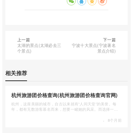
上一篇
下一篇
太湖的景点(太湖必去三
宁波十大景点(宁波著名
个景点)
景点介绍)
相关推荐
杭州旅游团价格查询(杭州旅游团价格查询官网)
杭州，这座美丽的城市，自古以来就有“人间天堂”的美誉。每
年，都有无数游客慕名而来，想要一睹她的风采。而选择一个
合适的旅 ...
·
8个月前