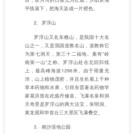
平线落下，把海天染成一片橙色。
2、罗浮山
罗浮山又名东樵山，是我国十大名
山之一，又是我国道教名山，道教称它
为第七洞天，第三十二福地。素有“岭
南第一山”之称。罗浮山处在北回归线
上，最高峰海拔1296米。由于雨量充
沛，山上植物茂密，并且生长着上千种
草本药物和水果，引得东晋著名药物学
家葛洪曾在此炼丹修道。飞瀑名泉和洞
天奇景是罗浮山的两大法宝，朱明洞、
黄龙观和华首台三大景区飞瀑叠交。
3、南沙湿地公园