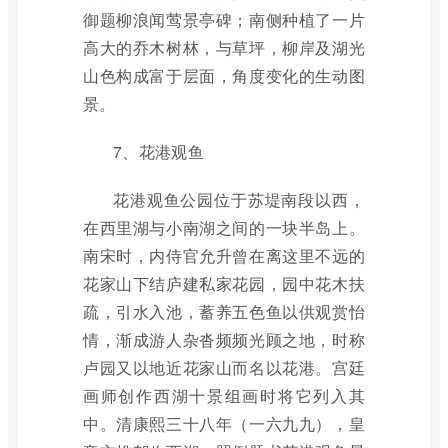
御题柳浪闻莺景亭碑；南侧种植了一片
高大的乔木树林，与草坪，柳岸及湖光
山色构成富于层面，角度变化的生动图
景。
7、花港观鱼
花港观鱼公园位于苏堤南段以西，
在西里湖与小南湖之间的一块半岛上。
南宋时，内侍官允升曾在离这里不远的
花家山下结庐建私家花园，园中花木扶
疏，引水入池，蓄养五色鱼以供观赏怡
情，渐成游人杂沓频频光顾之地，时称
卢园又以地近花家山而名以花港。宫廷
画师创作西湖十景组画时将它列入其
中。清康熙三十八年（一六九九），皇