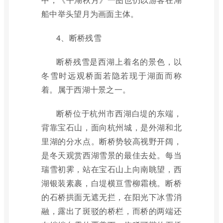
船中举头望月为画面主体。
4、断桥残雪
断桥残雪是西湖上着名的景色，以
冬雪时远观桥面若隐若现于湖面而称
着。属于西湖十景之一。
断桥位于杭州市西湖白堤的东端，
背靠宝石山，面向杭州城，是外湖和北
里湖的分水点。断桥势较高视野开阔，
是冬天观赏西湖雪景的最佳去处。每当
瑞雪初霁，站在宝石山上向南眺望，西
湖银装素裹，白堤横亘雪柳霜桃。断桥
的石桥拱面无遮无拦，在阳光下冰雪消
融，露出了斑驳的桥栏，而桥的两端还