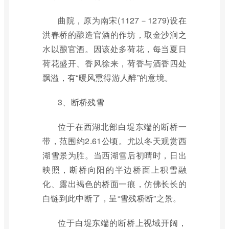
曲院，原为南宋(1127－1279)设在
洪春桥的酿造官酒的作坊，取金沙涧之
水以酿官酒。因该处多荷花，每当夏日
荷花盛开、香风徐来，荷香与酒香四处
飘溢，有“暖风熏得游人醉”的意境。
3、断桥残雪
位于在西湖北部白堤东端的断桥一
带，范围约2.61公顷。尤以冬天观赏西
湖雪景为胜。当西湖雪后初晴时，日出
映照，断桥向阳的半边桥面上积雪融
化、露出褐色的桥面一痕，仿佛长长的
白链到此中断了，呈“雪残桥断”之景。
位于白堤东端的断桥上视域开阔，