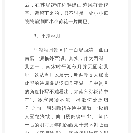
后，在苏堤跨虹桥畔建曲苑风荷景碑
亭。遗留下来的，只不过是一处小小庭
院院前湖面小小荷花一片而已。
3、平湖秋月
平湖秋月景区位于白堤西端，孤山
南麓，濒临外西湖。其实，作为西湖十
景之一，南宋时平湖秋月并无固定景
址，这从当时以及元，明两朝文人赋咏
此景的诗词多从泛归舟夜湖，舟中赏月
的角度抒写不难看出，如南宋孙锐诗中
有“月冷寒泉凝不流，棹歌何处泛归
舟”之句；明洪瞻祖在诗中写道：“秋舸
人登绝浪皱，仙山楼阁镜中尘。”留传
千古的明万历年间的西湖十景木刻版画
中，《平湖秋月》一图也仍以游客在湖