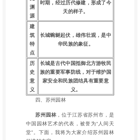
时期，经过历代修建，形成了今
渊
天的样子。
源
建
筑
长城蜿蜒起伏，雄伟壮观，是中
特
华民族的象征。
点
历
长城是古代中国抵御北方游牧民
史
族的重要军事防线，对于维护国
意
家安全和民族团结具有重要意
义
义。
四、苏州园林
苏州园林
，位于江苏省苏州市，是
中国园林艺术的代表，被誉为“人间天
堂”。下面，我将为大家介绍苏州园林