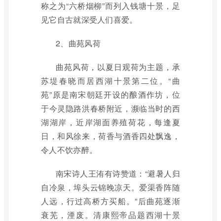
称之为“六桥烟柳”而列入钱塘十景，足
见它自古就深受人们喜爱。
2、曲苑风荷
曲苑风荷，以夏日观荷为主题，承
苏堤春晓而居西湖十景第二位。“曲
苑”原是南宋朝廷开设的酿酒作坊，位
于今灵隐路洪春桥附近，濒临当时的西
湖湖岸，近岸湖面养殖荷花，每逢夏
日，和风徐来，荷香与酒香四处飘逸，
令人不饮亦醉。
南宋诗人王洧有诗赞道：“避暑人归
自冷泉，埠头云锦晚凉天。爱渠香阵随
人远，行过高桥方买船。”后曲苑逐渐
衰芜，湮废。清康熙帝品题西湖十景