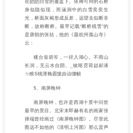
在皑皑白雪的覆盖下。依稀可辩的石桥
身似隐似现，而涵洞中的白雪奕奕生
光，桥面灰褐形成反差，远望去似断非
断，故称断桥。最早记载“断桥残雪”的
是唐朝的张祜，他的《题杭州孤山寺》
云：
楼台耸碧岑，一径入湖心。不雨山
长润，无云水自阴。_锨呕霓荷赵郝浠
ㄉ睢S桃湮鞔霸拢由诒绷帧
5、南屏晚钟
南屏晚钟，也许是西湖十景中问世
最早的景目。北宋末即赫有名的画家张
择端曾经画过《南屏晚钟图》。尽管此
图远不如他的《清明上河图》那么蜚声