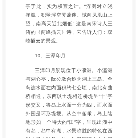
亭于此，实为权宜之计。“浮图对立晓
崔巍，积翠浮空霁蔼迷。试向凤凰山上
望，南高天近北烟低”.这是南宋诗人王
洧的《两峰插云》诗，它告诉人们：双
峰插云的景观。
10、三潭印月
三潭印月景观位于小瀛洲。小瀛洲
与湖心亭，阮公墩合称为湖上三岛。全
岛连水面在内面积约七公顷，南北有曲
桥相通，东西以土堤相连桥堤呈“十”字
形交叉，将岛上水面一分为四，而水面
外围是环形堤埂。从空中俯瞰，岛上陆
地形如一个特大的“田”字，呈现出湖中
有岛，岛中有湖，水景称胜的特色在西