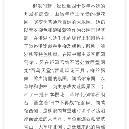
柳浪闻莺，经过近四十多年不断的
开发和建设，由当年帝王享受的御花
园，演变为普通老百姓的大乐园。她仍
以青翠柳色和婉啭莺鸣作为公园景观基
调，在沿湖长达千米的堤岸上和园路主
干道路沿途栽种垂柳及狮柳，醉柳，浣
沙柳等特色柳树。在园中部主景区辟闻
莺馆，又在距闻莺馆不远处置巨型网
笼“百鸟天堂”,营造烟花三月，柳丝飘
舞，莺声清丽的氛围。闻莺馆东面，以
草坪和密林带为主形成友谊园景区，引
种了一批日本樱花，草坪北侧铺石砌
台，矗立着“日中不再战”纪念碑。闻莺
馆西侧，是柳浪闻莺重建时填平水荡沼
泽而营造的大草坪，草色遥连西湖碧波
青山，大草坪北侧，是迁建来此的康熙