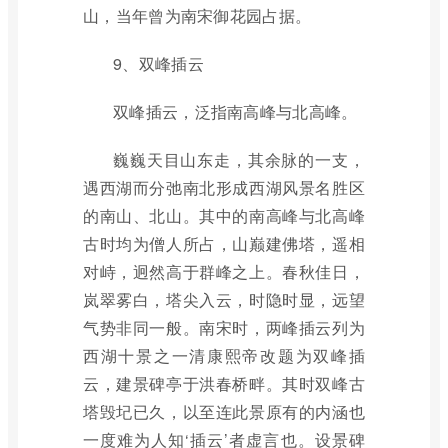
山，当年曾为南宋御花园占据。
9、双峰插云
双峰插云，泛指南高峰与北高峰。
巍巍天目山东走，其余脉的一支，
遇西湖而分弛南北形成西湖风景名胜区
的南山、北山。其中的南高峰与北高峰
古时均为僧人所占，山巅建佛塔，遥相
对峙，迥然高于群峰之上。春秋佳日，
岚翠雾白，塔尖入云，时隐时显，远望
气势非同一般。南宋时，两峰插云列为
西湖十景之一清康熙帝改题为双峰插
云，建景碑亭于洪春桥畔。其时双峰古
塔毁圮已久，以至连此景原有的内涵也
一度难为人知‘插云’者虚言也。设景碑