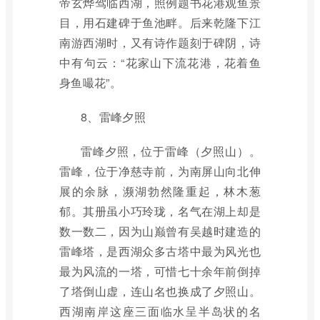
帝玄烨驾临西湖，照例题书花港观鱼景
目，用石建碑于鱼池畔。后来乾隆下江
南游西湖时，又有诗作题刻于碑阴，诗
中有句云：“花家山下流花港，花着鱼
身鱼嘬花”。
8、雷峰夕照
雷峰夕照，位于雷峰（夕照山）。
雷峰，位于净慈寺前，为南屏山向北伸
展的余脉，濒湖勃然隆重起，林木葱
郁。其册虽小巧玲珑，名气在湖上却是
数一数二，因为山巅曾有吴越时建造的
雷峰塔，是西湖众多古塔中最为风光也
最为风流的一塔，可惜七十余年前倒掉
了塔倒山虚，连山名也换成了夕照山。
西湖南岸这座三面临水呈半岛状的名