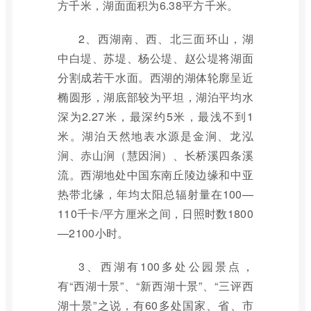
方千米，湖面面积为6.38平方千米。
2、西湖南、西、北三面环山，湖
中白堤、苏堤、杨公堤、赵公堤将湖面
分割成若干水面。西湖的湖体轮廓呈近
椭圆形，湖底部较为平坦，湖泊平均水
深为2.27米，最深约5米，最浅不到1
米。湖泊天然地表水源是金涧、龙泓
涧、赤山涧（慧因涧）、长桥溪四条溪
流。西湖地处中国东南丘陵边缘和中亚
热带北缘，年均太阳总辐射量在100—
110千卡/平方厘米之间，日照时数1800
—2100小时。
3、西湖有100多处公园景点，
有“西湖十景”、“新西湖十景”、“三评西
湖十景”之说，有60多处国家、省、市