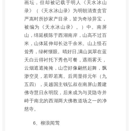
画坛，但却被记载于明人《天水冰山
录》（《天水冰山录》为明朝清查贪官
严嵩时所抄家产目录，皆为奇珍异宝，
被编为《天水冰山录》。）中。南屏
山，绵延横陈于西湖南岸，山高不过百
米，山体延伸却长达千余米。山上怪石
耸秀，绿树惬眼。晴好日,满山岚翠在蓝
天白云得衬托下秀色可餐，遇雨雾天，
云烟遮遮掩掩，山峦好像翩然起舞，飘
渺空灵，若即若离。后周显得元年（九
五四），吴越国主钱弘叔在南屏山麓建
佛寺慧日永明院，后来成为与灵隐寺并
峙于南北的西湖两大佛教道场之一的净
慈寺。
6、柳浪闻莺