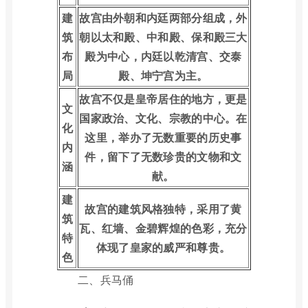
建
故宫由外朝和内廷两部分组成，外
筑
朝以太和殿、中和殿、保和殿三大
布
殿为中心，内廷以乾清宫、交泰
局
殿、坤宁宫为主。
故宫不仅是皇帝居住的地方，更是
文
国家政治、文化、宗教的中心。在
化
这里，举办了无数重要的历史事
内
件，留下了无数珍贵的文物和文
涵
献。
建
故宫的建筑风格独特，采用了黄
筑
瓦、红墙、金碧辉煌的色彩，充分
特
体现了皇家的威严和尊贵。
色
二、兵马俑