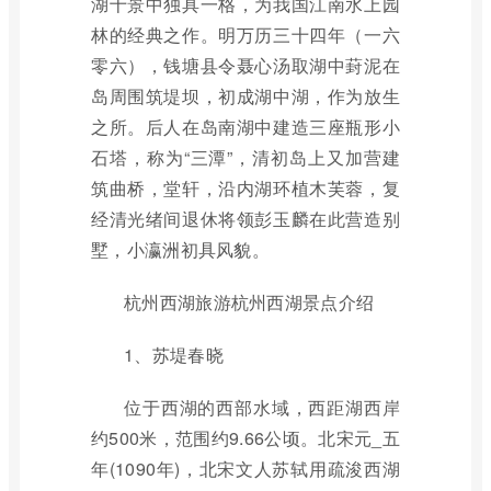
湖十景中独具一格，为我国江南水上园
林的经典之作。明万历三十四年（一六
零六），钱塘县令聂心汤取湖中葑泥在
岛周围筑堤坝，初成湖中湖，作为放生
之所。后人在岛南湖中建造三座瓶形小
石塔，称为“三潭”，清初岛上又加营建
筑曲桥，堂轩，沿内湖环植木芙蓉，复
经清光绪间退休将领彭玉麟在此营造别
墅，小瀛洲初具风貌。
杭州西湖旅游杭州西湖景点介绍
1、苏堤春晓
位于西湖的西部水域，西距湖西岸
约500米，范围约9.66公顷。北宋元_五
年(1090年)，北宋文人苏轼用疏浚西湖