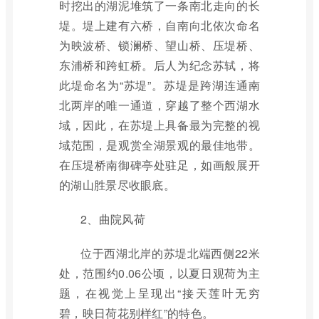
时挖出的湖泥堆筑了一条南北走向的长
堤。堤上建有六桥，自南向北依次命名
为映波桥、锁澜桥、望山桥、压堤桥、
东浦桥和跨虹桥。后人为纪念苏轼，将
此堤命名为“苏堤”。苏堤是跨湖连通南
北两岸的唯一通道，穿越了整个西湖水
域，因此，在苏堤上具备最为完整的视
域范围，是观赏全湖景观的最佳地带。
在压堤桥南御碑亭处驻足，如画般展开
的湖山胜景尽收眼底。
2、曲院风荷
位于西湖北岸的苏堤北端西侧22米
处，范围约0.06公顷，以夏日观荷为主
题，在视觉上呈现出“接天莲叶无穷
碧，映日荷花别样红”的特色。