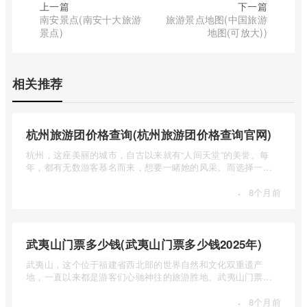
上一篇
下一篇
南安景点(南安十大旅游
旅游景点地图(中国旅游
景点)
地图(可放大))
相关推荐
杭州旅游团价格查询(杭州旅游团价格查询官网)
杭州，这座美丽的城市，自古以来就有“人间天堂”的美誉。每
年，都有无数游客慕名而来，想要一睹她的风采。而选择一个
合适的旅 ...
·
8个月前
武夷山门票多少钱(武夷山门票多少钱2025年)
武夷山，这个位于福建省西北部的世界自然和文化双重遗产
地，一直以来都是游客们心驰神往的旅游胜地。武夷山门票多
少钱呢？本 ...
·
8个月前