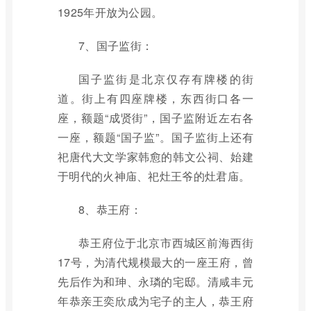
1925年开放为公园。
7、国子监街：
国子监街是北京仅存有牌楼的街
道。街上有四座牌楼，东西街口各一
座，额题“成贤街”，国子监附近左右各
一座，额题“国子监”。国子监街上还有
祀唐代大文学家韩愈的韩文公祠、始建
于明代的火神庙、祀灶王爷的灶君庙。
8、恭王府：
恭王府位于北京市西城区前海西街
17号，为清代规模最大的一座王府，曾
先后作为和珅、永璘的宅邸。清咸丰元
年恭亲王奕欣成为宅子的主人，恭王府