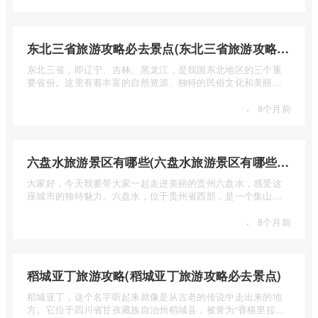
东北三省旅游攻略必去景点(东北三省旅游攻略必去景点视频介绍)
东北三省，即辽宁、吉林、黑龙江，是我国东北地区的三个重
要省份。这里有着丰富的自然资源、独特的民俗文化和美丽的
自然风光 ...
·
8个月前
六盘水旅游景区有哪些(六盘水旅游景区有哪些景点值得去)
大家好，今天我要带大家一起走进美丽的贵州六盘水，感受这
座城市的独特魅力。六盘水，位于贵州省西部，是一个集山水
风光、民 ...
·
8个月前
稻城亚丁旅游攻略(稻城亚丁旅游攻略必去景点)
稻城亚丁，这个名字听起来就像是从古老的传说中走出来的地
方。它位于四川省甘孜藏族自治州稻城县，被誉为“香格里拉的