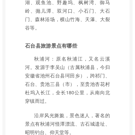
湖、观鱼池、野趣坞、枫树湾、御马
岭、抛儿潭、双河口、小石门、大石
门、森林浴场，横山竹海、天瀑、大裂
谷等。
石台县旅游景点有哪些
秋浦河：原名秋浦江，又名云溪
河。发源于李吴山（古属秋浦县，今归
安徽省池州石台县珂田乡），跨祁门、
石台、贵池三县（市），至贵池杏花村
杜坞入长江，全长180公里，从南向北
穿镇而过。
沿岸风光旖旎，景色迷人，著名的
景点有秋浦河怪潭漂流、古石城遗址、
昭明钓台、仰天堂等。