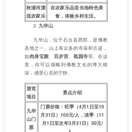
秋浦河漂
在农家乐品尝当地特色美
流农家乐
食，体验乡村生活。
2.
九华山
九华山，位于石台县西部，是佛教
圣地之一。山上有众多的寺庙和古迹，
如
肉身宝殿
、
百岁宫
、
祗园寺
等。在这
里，你可以领略到佛教文化的博大精
深，感受心灵的宁静。
游览
景点介绍
项目
门票价格：旺季（4月1日至10
九华
月31日）100元/人，淡季（11
山门
月1日至次年3月31日）50元/
票
人。