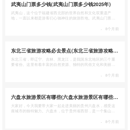
武夷山门票多少钱(武夷山门票多少钱2025年)
武夷山，这个位于福建省西北部的世界自然和文化双重遗产
地，一直以来都是游客们心驰神往的旅游胜地。武夷山门票多
少钱呢？本 ...
·
8个月前
东北三省旅游攻略必去景点(东北三省旅游攻略必去景点视频介绍)
东北三省，即辽宁、吉林、黑龙江，是我国东北地区的三个重
要省份。这里有着丰富的自然资源、独特的民俗文化和美丽的
自然风光 ...
·
8个月前
六盘水旅游景区有哪些(六盘水旅游景区有哪些景点值得去)
大家好，今天我要带大家一起走进美丽的贵州六盘水，感受这
座城市的独特魅力。六盘水，位于贵州省西部，是一个集山水
风光、民 ...
·
8个月前