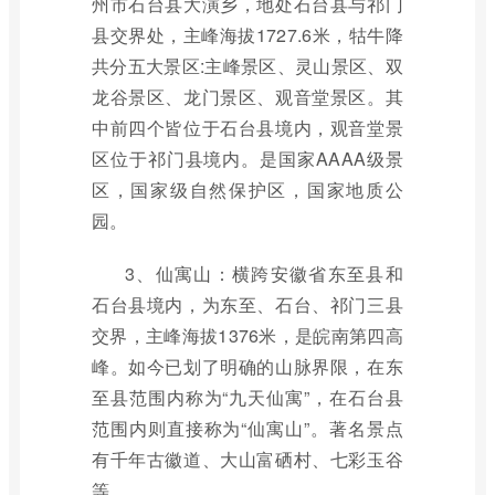
州市石台县大演乡，地处石台县与祁门
县交界处，主峰海拔1727.6米，牯牛降
共分五大景区:主峰景区、灵山景区、双
龙谷景区、龙门景区、观音堂景区。其
中前四个皆位于石台县境内，观音堂景
区位于祁门县境内。是国家AAAA级景
区，国家级自然保护区，国家地质公
园。
3、仙寓山：横跨安徽省东至县和
石台县境内，为东至、石台、祁门三县
交界，主峰海拔1376米，是皖南第四高
峰。如今已划了明确的山脉界限，在东
至县范围内称为“九天仙寓”，在石台县
范围内则直接称为“仙寓山”。著名景点
有千年古徽道、大山富硒村、七彩玉谷
等。