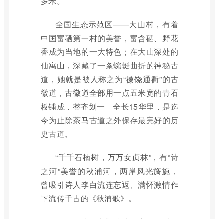
多米。
全国生态示范区——大山村，有着
中国富硒第一村的美誉，富含硒、野花
香成为当地的一大特色；在大山深处的
仙寓山，深藏了一条蜿蜒曲折的神秘古
道，她就是被人称之为“徽饶通衢”的古
徽道，古徽道全部用一点五米宽的青石
板铺成，整齐划一，全长15华里，是迄
今为止除茶马古道之外保存最完好的历
史古道。
“千千石楠树，万万女贞林”，有“诗
之河”美誉的秋浦河，两岸风光旖旎，
曾吸引诗人李白流连忘返、满怀激情作
下流传千古的《秋浦歌》。