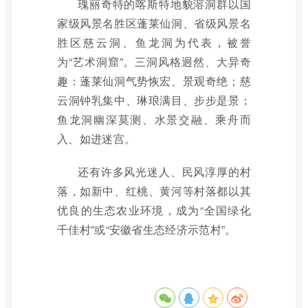
瑰丽奇特的喀斯特地貌溶洞群以国
家级风景名胜区蓬莱仙洞、省级风景名
胜区慈云洞、鱼龙洞为代表，被誉
为“艺术洞窟”。三洞风格迥然、大异奇
趣：蓬莱仙洞气势恢宏、景观奇绝；慈
云洞钟乳集中、琳琅满目、步步是景；
鱼龙洞幽深莫测、水景交融、乘舟而
入、如进迷宫。
还有许多风光迷人、民风淳厚的村
落，如新中、红桃、黄河等村落都以其
优良的生态农业环境，成为“全国绿化
千佳村”或“安徽省生态经济示范村”。