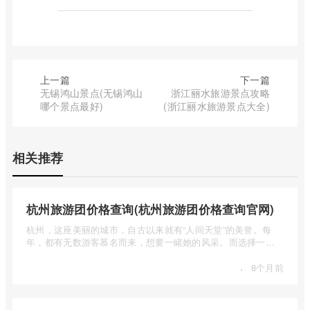
上一篇
下一篇
无锡鸿山景点(无锡鸿山
浙江丽水旅游景点攻略
哪个景点最好)
(浙江丽水旅游景点大全)
相关推荐
杭州旅游团价格查询(杭州旅游团价格查询官网)
杭州，这座美丽的城市，自古以来就有“人间天堂”的美誉。每
年，都有无数游客慕名而来，想要一睹她的风采。而选择一个
合适的旅 ...
·
8个月前