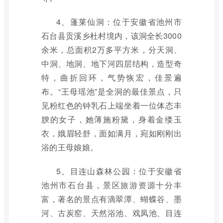
4、蓬莱仙洞：位于安徽省池州市
石台县贡溪乡杜村境内，该洞全长3000
余米，总面积2万多平方米，分天洞、
中洞、地洞、地下河四层结构，造型奇
特，曲折回环，气势恢宏，佳景遍
布。“王母瑶池”是全洞的最佳景点，只
见粉红色的钟乳石上端坐着一位体态丰
腴的女子，她薄施粉黛，身着金缕玉
衣，娥眉轻舒，面如满月，宛如刚刚出
浴的王母娘娘。
5、目连山森林公园：位于安徽省
池州市石台县，景区旅游资源十分丰
富，著名的景点有滴翠潭、蝴蝶谷、墨
河、古炭窑、天然浴池、戏凤池、目连