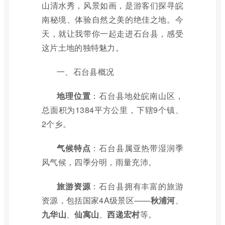
山清水秀，风景如画，是游客们探寻皖
南秘境、体验自然之美的绝佳之地。今
天，就让我带你一起走进石台县，感受
这片土地的独特魅力。
一、石台县概况
地理位置
：石台县地处皖南山区，
总面积为1384平方公里，下辖9个镇、
2个乡。
气候特点
：石台县属亚热带湿润季
风气候，四季分明，雨量充沛。
旅游资源
：石台县拥有丰富的旅游
资源，包括国家4A级景区——
秋浦河
、
九华山
、
仙寓山
、
西递宏村
等。