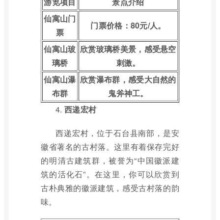
游览项目
景点介绍
仙寓山门
门票价格：80元/人。
票
仙寓山玻
欣赏玻璃桥美景，感受悬空
璃桥
刺激。
仙寓山瀑
欣赏瀑布群，感受大自然的
布群
鬼斧神工。
4.
西递宏村
西递宏村，位于石台县南部，是安
徽省著名的古村落。这里有着保存完好
的明清古建筑群，被誉为“中国徽派建
筑的活化石”。在这里，你可以欣赏到
古朴典雅的徽派建筑，感受古村落的韵
味。