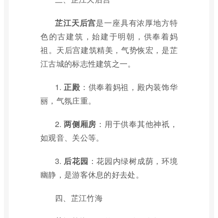
芷江天后宫
是一座具有浓厚地方特
色的古建筑，始建于明朝，供奉着妈
祖。天后宫建筑精美，气势恢宏，是芷
江古城的标志性建筑之一。
1.
正殿
：供奉着妈祖，殿内装饰华
丽，气氛庄重。
2.
两侧厢房
：用于供奉其他神祇，
如观音、关公等。
3.
后花园
：花园内绿树成荫，环境
幽静，是游客休息的好去处。
四、芷江竹海