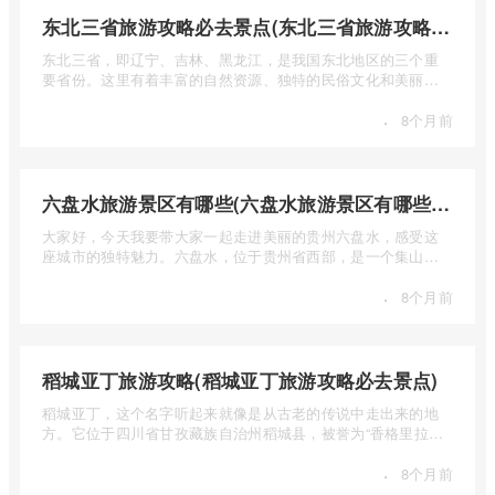
东北三省旅游攻略必去景点(东北三省旅游攻略必去景点视频介绍)
东北三省，即辽宁、吉林、黑龙江，是我国东北地区的三个重
要省份。这里有着丰富的自然资源、独特的民俗文化和美丽的
自然风光 ...
·
8个月前
六盘水旅游景区有哪些(六盘水旅游景区有哪些景点值得去)
大家好，今天我要带大家一起走进美丽的贵州六盘水，感受这
座城市的独特魅力。六盘水，位于贵州省西部，是一个集山水
风光、民 ...
·
8个月前
稻城亚丁旅游攻略(稻城亚丁旅游攻略必去景点)
稻城亚丁，这个名字听起来就像是从古老的传说中走出来的地
方。它位于四川省甘孜藏族自治州稻城县，被誉为“香格里拉的
圣地”， ...
·
8个月前