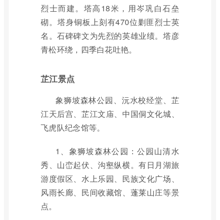
烈士而建。塔高18米，用岑巩白石垒
砌。塔身铜板上刻有470位剿匪烈士英
名。石碑碑文为先烈的英雄业绩。塔彦
青松环绕，四季白花吐艳。
芷江景点
象狮坡森林公园、沅水校经堂、芷
江天后宫、芷江文庙、中国侗文化城、
飞虎队纪念馆等。
1、象狮坡森林公园：公园山清水
秀、山峦起伏、沟壑纵横。有日月湖旅
游度假区、水上乐园、民族文化广场、
风雨长廊、民间收藏馆、蓬莱山庄等景
点。