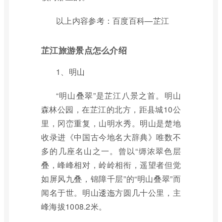
以上内容参考：百度百科—芷江
芷江旅游景点怎么介绍
1、明山
“明山叠翠”是芷江八景之首。明山
森林公园，在芷江的北方，距县城10公
里，冈峦重复，山明水秀。明山是楚地
收录进《中国古今地名大辞典》唯数不
多的几座名山之一。曾以“缛浓翠色层
叠，峰峰相对，岭岭相衔，遥望者但觉
如屏风九叠，锦障千层”的“明山叠翠”而
闻名于世。明山逶迤方圆几十公里，主
峰海拔1008.2米。