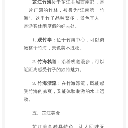
芷江竹海
位于芷江县城西南部，是
一片广阔的竹林，被誉为“江南第一竹
海”。这里竹子品种繁多，景色宜人，
是游客休闲度假的好去处。
1.
观竹亭
：位于竹海中心，可以俯
瞰整个竹海，景色美不胜收。
2.
竹海栈道
：沿着栈道漫步，可以
近距离感受竹子的独特魅力。
3.
竹海漂流
：在竹海漂流，既能感
受竹海的凉爽，又能体验刺激的水上运
动。
五、芷江美食
芷江美食独具特色，让人回味无