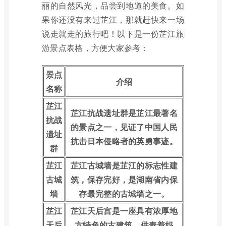
丽的自然风光，品尝到地道的美食。如
果你还没有来过芷江，那就赶快来一场
说走就走的旅行吧！以下是一份芷江旅
游景点表格，方便大家参考：
景点
介绍
名称
芷江
芷江抗战遗址群是芷江最著名
抗战
的景点之一，见证了中国人民
遗址
抗击日本侵略者的英勇事迹。
群
芷江
芷江古城墙是芷江的标志性建
古城
筑，保存完好，是湖南省内保
墙
存最完整的古城墙之一。
芷江
芷江天后宫是一座具有浓厚地
天后
方特色的古建筑，供奉着妈