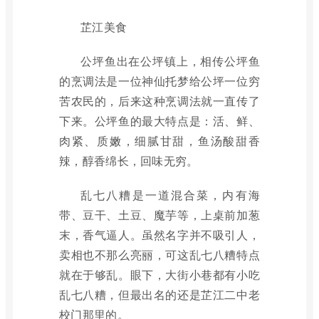
芷江美食
公坪鱼出在公坪镇上，相传公坪鱼
的烹调法是一位神仙托梦给公坪一位穷
苦农民的，后来这种烹调法就一直传了
下来。公坪鱼的最大特点是：活、鲜、
肉紧、质嫩，细腻甘甜，鱼汤酸甜香
辣，醇香绵长，回味无穷。
乱七八糟是一道混合菜，内有海
带、豆干、土豆、魔芋等，上桌前加葱
末，香气逼人。虽然名字并不吸引人，
卖相也不那么亮丽，可这乱七八糟特点
就在于够乱。眼下，大街小巷都有小吃
乱七八糟，但最出名的还是芷江二中老
校门那里的。