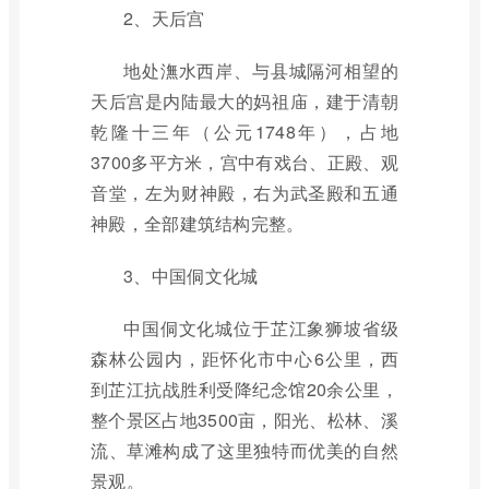
2、天后宫
地处潕水西岸、与县城隔河相望的
天后宫是内陆最大的妈祖庙，建于清朝
乾隆十三年（公元1748年），占地
3700多平方米，宫中有戏台、正殿、观
音堂，左为财神殿，右为武圣殿和五通
神殿，全部建筑结构完整。
3、中国侗文化城
中国侗文化城位于芷江象狮坡省级
森林公园内，距怀化市中心6公里，西
到芷江抗战胜利受降纪念馆20余公里，
整个景区占地3500亩，阳光、松林、溪
流、草滩构成了这里独特而优美的自然
景观。