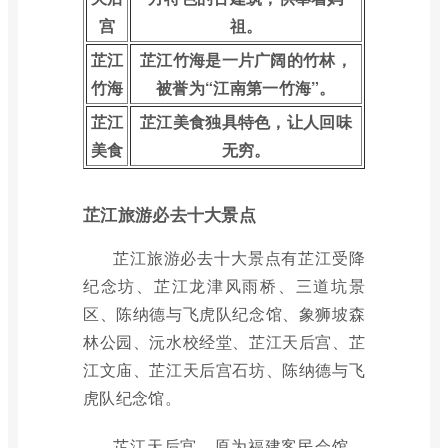
宫
祖。
芷江
芷江竹海是一片广阔的竹林，
竹海
被誉为“江南第一竹海”。
芷江
芷江美食独具特色，让人回味
美食
无穷。
芷江旅游必去十大景点
芷江旅游必去十大景点有芷江受降
纪念坊、芷江龙津风雨桥、三道坑景
区、陈纳德与飞虎队纪念馆、象狮坡森
林公园、沅水校经堂、芷江天后宫、芷
江文庙、芷江天后宫石坊、陈纳德与飞
虎队纪念馆。
芷江天后宫，原为福建客民会馆，