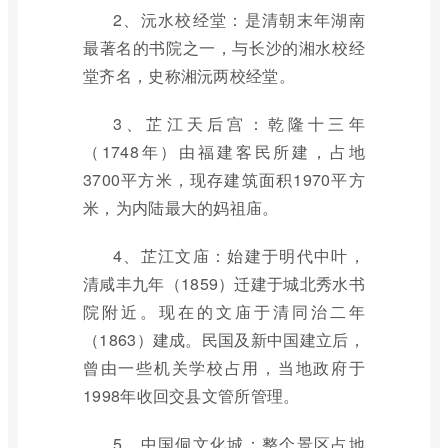
2、沅水校经堂：是清朝末年湖南
最著名的书院之一，与长沙的湘水校经
堂齐名，史称湘沅两校经堂。
3、芷江天后宫：乾隆十三年
（1748年）由福建客民所建，占地
3700平方米，现存建筑面积1970平方
米，为内陆最大的妈祖庙。
4、芷江文庙：始建于明代中叶，
清咸丰九年（1859）迁建于城北秀水书
院附近。现在的文庙于清同治二年
（1863）建成。民国及新中国建立后，
曾由一些机关学校占用，当地政府于
1998年收回交县文管所管理。
5、中国侗文化城：整个景区占地