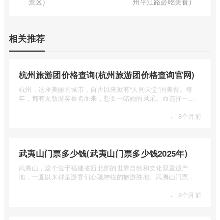
景区)
州平江路必吃美食)
相关推荐
杭州旅游团价格查询(杭州旅游团价格查询官网)
杭州，这座美丽的城市，自古以来就有“人间天堂”的美誉。每
年，都有无数游客慕名而来，想要一睹她的风采。而选择一个
合适的旅 ...
·
8个月前
武夷山门票多少钱(武夷山门票多少钱2025年)
武夷山，这个位于福建省西北部的世界自然和文化双重遗产
地，一直以来都是游客们心驰神往的旅游胜地。武夷山门票多
少钱呢？本 ...
·
8个月前