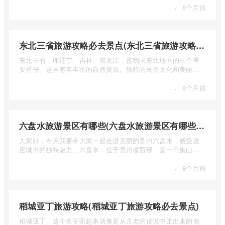
·
8个月前
东北三省旅游攻略必去景点(东北三省旅游攻略必去景点视频介绍)
东北三省，即辽宁、吉林、黑龙江，是我国东北地区的三个重
要省份。这里有着丰富的自然资源、独特的民俗文化和美丽的
自然风光 ...
·
8个月前
六盘水旅游景区有哪些(六盘水旅游景区有哪些景点值得去)
大家好，今天我要带大家一起走进美丽的贵州六盘水，感受这
座城市的独特魅力。六盘水，位于贵州省西部，是一个集山水
风光、民 ...
·
8个月前
稻城亚丁旅游攻略(稻城亚丁旅游攻略必去景点)
稻城亚丁，这个名字听起来就像是从古老的传说中走出来的地