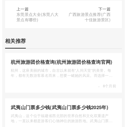
上一篇
下一篇
东莞景点大全(东莞八大
广西旅游景点推荐(广西
景点有哪些)
十佳旅游景区)
相关推荐
杭州旅游团价格查询(杭州旅游团价格查询官网)
杭州，这座美丽的城市，自古以来就有“人间天堂”的美誉。每
年，都有无数游客慕名而来，想要一睹她的风采。而选择一个
合适的旅 ...
·
8个月前
武夷山门票多少钱(武夷山门票多少钱2025年)
武夷山，这个位于福建省西北部的世界自然和文化双重遗产
地，一直以来都是游客们心驰神往的旅游胜地。武夷山门票多
少钱呢？本 ...