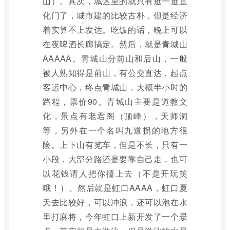
山）。其次，城区里的就只有逛一逛宣
化门了，城市建的比较古朴，但是经济
着实算不上发达。吃饭的话，晚上可以
在夜啤酒长廊搞定。然后，就是青城山
AAAAA。青城山分前山和后山，一般
被人熟知得是前山，有公交直达，起点
客运中心，终点青城山，大概半小时的
路程，票价90。青城山主要是道教文
化，景点有老君阁（顶峰），天师洞
等，另外在一个名叫九道拐的地方很
险。上下山有览车，但是不长，只有一
小段，大部分路还是要靠自己走，也可
以花钱请人把你擡上去（不是开玩笑
哦！）。然后就是虹口AAAA，虹口夏
天去比较好，可以冲浪，还可以泡在水
里打麻将，今年虹口上新开发了一个景