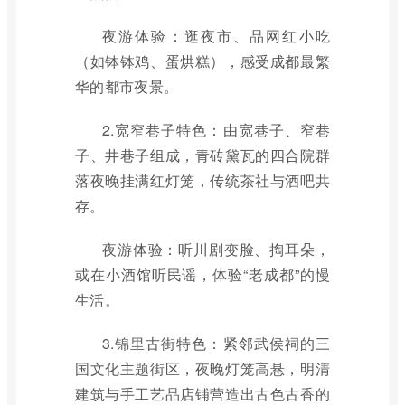
夜游体验：逛夜市、品网红小吃
（如钵钵鸡、蛋烘糕），感受成都最繁
华的都市夜景。
2.宽窄巷子特色：由宽巷子、窄巷
子、井巷子组成，青砖黛瓦的四合院群
落夜晚挂满红灯笼，传统茶社与酒吧共
存。
夜游体验：听川剧变脸、掏耳朵，
或在小酒馆听民谣，体验“老成都”的慢
生活。
3.锦里古街特色：紧邻武侯祠的三
国文化主题街区，夜晚灯笼高悬，明清
建筑与手工艺品店铺营造出古色古香的