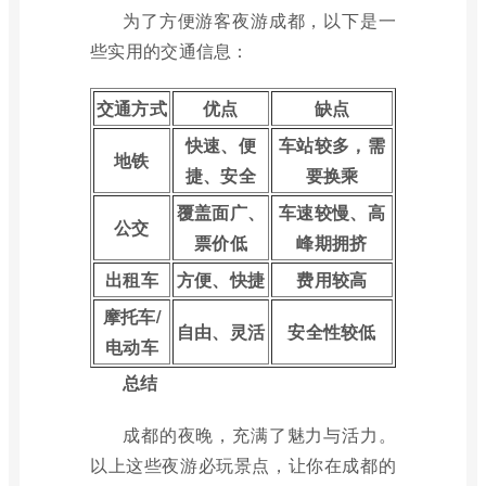
为了方便游客夜游成都，以下是一
些实用的交通信息：
交通方式
优点
缺点
快速、便
车站较多，需
地铁
捷、安全
要换乘
覆盖面广、
车速较慢、高
公交
票价低
峰期拥挤
出租车
方便、快捷
费用较高
摩托车/
自由、灵活
安全性较低
电动车
总结
成都的夜晚，充满了魅力与活力。
以上这些夜游必玩景点，让你在成都的