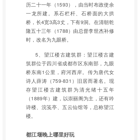
历二十一年（1593），由当时布政使余
一龙所建。系石栏杆、石桥面的大拱
桥，长4宽3高3丈，下有9洞。在清朝乾
隆五十三年（1788）由总督李世杰补修
时，改名为九眼桥。
5、望江楼古建筑群：望江楼古建
筑群位于四川省成都市区东南部，九眼
桥东南1公里，府河西岸。传为唐代女
诗人薛涛（759-831）旧居而著名。现
存望江楼古建筑群为清光绪十五年
（1889年）建，以崇丽阁为主，还有吟
诗楼、浣笺亭、五云仙馆等，总称望江
楼。
都江堰晚上哪里好玩