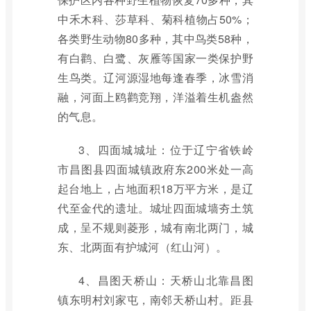
中禾木科、莎草科、菊科植物占50%；
各类野生动物80多种，其中鸟类58种，
有白鹳、白鹭、灰雁等国家一类保护野
生鸟类。辽河源湿地每逢春季，冰雪消
融，河面上鸥鹳竞翔，洋溢着生机盎然
的气息。
3、四面城城址：位于辽宁省铁岭
市昌图县四面城镇政府东200米处一高
起台地上，占地面积18万平方米，是辽
代至金代的遗址。城址四面城墙夯土筑
成，呈不规则菱形，城有南北两门，城
东、北两面有护城河（红山河）。
4、昌图天桥山：天桥山北靠昌图
镇东明村刘家屯，南邻天桥山村。距县