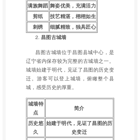
满族舞蹈
舞姿优美，充满活力
剪纸
技艺精湛，栩栩如生
刺绣
细腻精致，独具匠心
2.
昌图古城墙
昌图古城墙位于昌图县城中心，是
辽宁省内保存较为完整的古城墙之一。
城墙始建于明代，见证了昌图的历史变
迁。游客可以登上城墙，俯瞰整个县
城，感受历史的厚重。
城墙特
简介
点
历史悠
始建于明代，见证了昌图的历
久
史变迁