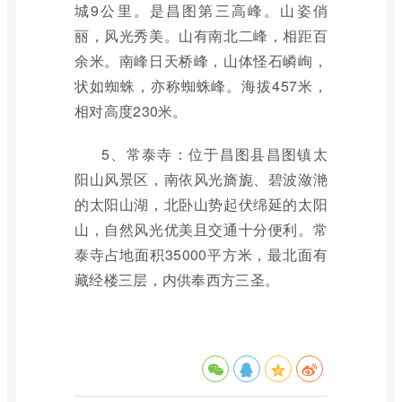
城9公里。是昌图第三高峰。山姿俏
丽，风光秀美。山有南北二峰，相距百
余米。南峰日天桥峰，山体怪石嶙峋，
状如蜘蛛，亦称蜘蛛峰。海拔457米，
相对高度230米。
5、常泰寺：位于昌图县昌图镇太
阳山风景区，南依风光旖旎、碧波潋滟
的太阳山湖，北卧山势起伏绵延的太阳
山，自然风光优美且交通十分便利。常
泰寺占地面积35000平方米，最北面有
藏经楼三层，内供奉西方三圣。