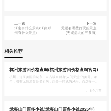
上一篇
下一篇
河南有什么景点(河南郑
无锡有哪些好玩的景点
州有什么景点)
(无锡必去的三条街)
相关推荐
杭州旅游团价格查询(杭州旅游团价格查询官网)
杭州，这座美丽的城市，自古以来就有“人间天堂”的美誉。每
年，都有无数游客慕名而来，想要一睹她的风采。而选择一个
合适的旅 ...
·
8个月前
武夷山门票多少钱(武夷山门票多少钱2025年)