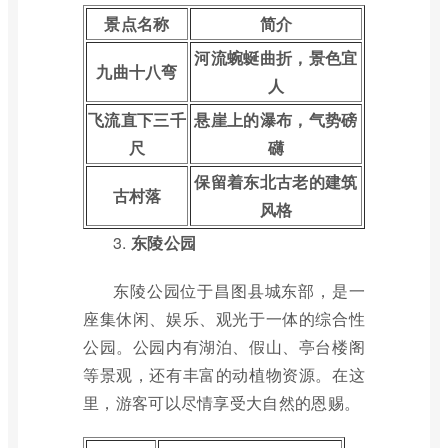
景点名称
简介
河流蜿蜒曲折，景色宜
九曲十八弯
人
飞流直下三千
悬崖上的瀑布，气势磅
尺
礴
保留着东北古老的建筑
古村落
风格
3.
东陵公园
东陵公园位于昌图县城东部，是一
座集休闲、娱乐、观光于一体的综合性
公园。公园内有湖泊、假山、亭台楼阁
等景观，还有丰富的动植物资源。在这
里，游客可以尽情享受大自然的恩赐。