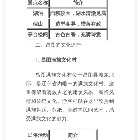
景点名称
简介
湖泊
面积较大，湖水清澈见底
假山
造型各异，错落有致
亭台楼阁
古色古香，充满诗意
二、昌图的文化遗产
1.
昌图满族文化村
昌图满族文化村位于昌图县城东北
部，是辽宁省内唯一的满族文化村。这
里保留着满族古老的建筑风格、民俗风
情和传统文化。游客可以在这里欣赏到
满族舞蹈、剪纸、刺绣等民间艺术，感
受满族文化的魅力。
民俗活动
简介