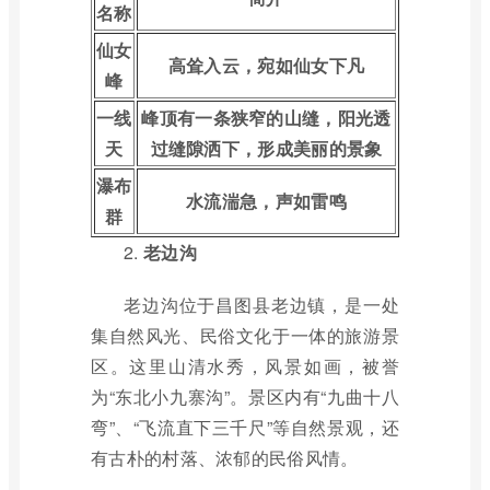
名称
仙女
高耸入云，宛如仙女下凡
峰
一线
峰顶有一条狭窄的山缝，阳光透
天
过缝隙洒下，形成美丽的景象
瀑布
水流湍急，声如雷鸣
群
2.
老边沟
老边沟位于昌图县老边镇，是一处
集自然风光、民俗文化于一体的旅游景
区。这里山清水秀，风景如画，被誉
为“东北小九寨沟”。景区内有“九曲十八
弯”、“飞流直下三千尺”等自然景观，还
有古朴的村落、浓郁的民俗风情。