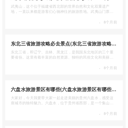
武夷山，这个位于福建省西北部的世界自然和文化双重遗产
地，一直以来都是游客们心驰神往的旅游胜地。武夷山门票多
少钱呢？本 ...
·
8个月前
东北三省旅游攻略必去景点(东北三省旅游攻略必去景点视频介绍)
东北三省，即辽宁、吉林、黑龙江，是我国东北地区的三个重
要省份。这里有着丰富的自然资源、独特的民俗文化和美丽的
自然风光 ...
·
8个月前
六盘水旅游景区有哪些(六盘水旅游景区有哪些景点值得去)
大家好，今天我要带大家一起走进美丽的贵州六盘水，感受这
座城市的独特魅力。六盘水，位于贵州省西部，是一个集山水
风光、民 ...
·
8个月前