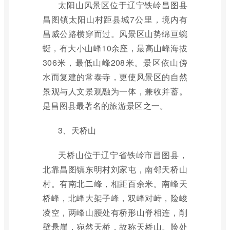
太阳山风景区位于辽宁铁岭昌图县
昌图镇太阳山村距县城7公里，境内有
昌威公路横穿而过。风景区山势绵亘蜿
蜒，有大小山峰10余座，最高山峰海拔
306米，最低山峰208米。景区依山傍
水而复建的常泰寺，更使风景区的自然
景观与人文景观融为一体，兼收并蓄。
是昌图县最著名的旅游景区之一。
3、天桥山
天桥山位于辽宁省铁岭市昌图县，
北靠昌图镇东明村刘家屯，南邻天桥山
村。有南北二峰，相距百余米。南峰天
桥峰，北峰大架子峰，双峰对峙，险峻
凌空，两峰山腰处有桥形山脊相连，削
壁悬崖，宛然天桥，故称天桥山。险处