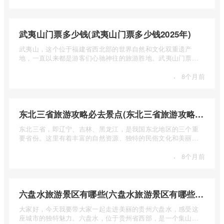
武夷山门票多少钱(武夷山门票多少钱2025年)
武夷山，这个位于福建省西北部的世界自然和文化双重遗产
地，一直以来都是游客们心驰神往的旅游胜地。武夷山门票多
少钱呢？本 ...
·
8个月前
东北三省旅游攻略必去景点(东北三省旅游攻略必去景点视频介绍)
东北三省，即辽宁、吉林、黑龙江，是我国东北地区的三个重
要省份。这里有着丰富的自然资源、独特的民俗文化和美丽的
自然风光 ...
·
8个月前
六盘水旅游景区有哪些(六盘水旅游景区有哪些景点值得去)
大家好，今天我要带大家一起走进美丽的贵州六盘水，感受这
座城市的独特魅力。六盘水，位于贵州省西部，是一个集山水