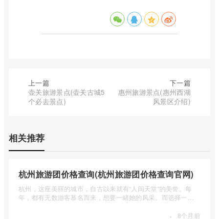
上一篇
下一篇
壶关旅游景点(壶关古城5
惠州旅游景点(惠州西湖
个必去景点)
风景区介绍)
相关推荐
杭州旅游团价格查询(杭州旅游团价格查询官网)
杭州，这座美丽的城市，自古以来就有“人间天堂”的美誉。每
年，都有无数游客慕名而来，想要一睹她的风采。而选择一个
合适的旅 ...
·
8个月前