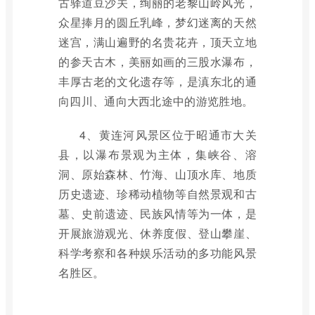
古驿道豆沙关，绚丽的老黎山岭风光，
众星捧月的圆丘乳峰，梦幻迷离的天然
迷宫，满山遍野的名贵花卉，顶天立地
的参天古木，美丽如画的三股水瀑布，
丰厚古老的文化遗存等，是滇东北的通
向四川、通向大西北途中的游览胜地。
4、黄连河风景区位于昭通市大关
县，以瀑布景观为主体，集峡谷、溶
洞、原始森林、竹海、山顶水库、地质
历史遗迹、珍稀动植物等自然景观和古
墓、史前遗迹、民族风情等为一体，是
开展旅游观光、休养度假、登山攀崖、
科学考察和各种娱乐活动的多功能风景
名胜区。