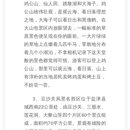
鸡公山、仙人田、跳墩湖和大海子。鸡
公山雄伟壮观，是观云海、看日落理想
之地，大海子可以看日出和黑颈鹤。在
大山包景区内放眼望去，一幅标准的草
原景色便呈现在你的眼前。一大片绿绿
的草地上点缀着几匹牛马，零散地分布
着几个小湖泊，不拿相机记录下这天堂
般的景色都觉得可惜。游客可以登上鸡
公山，那里可以观云海，看日落。山上
有淳朴的当地居民卖烤鸡蛋和烤土豆，
不妨尝一尝。
3、豆沙关风景名胜区位于盐津县
城西南22公里处，由豆沙关、三股水、
莲花洞、大黎山等四个片区60个景点组
成，面积约70平方公里。景观有雄险的