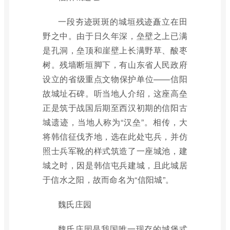
一段夯迹斑斑的城垣残迹矗立在田
野之中。由于日久年深，垒壁之上已满
是孔洞，垒顶和崖壁上长满野草、酸枣
树。残墙断垣脚下，有山东省人民政府
设立的省级重点文物保护单位——信阳
故城址石碑。听当地人介绍，这座高垒
正是筑于战国后期至西汉初期的信阳古
城遗迹，当地人称为“汉垒”。相传，大
将韩信征伐齐地，选在此处屯兵，并仿
照士兵军靴的样式筑造了一座城池，建
城之时，因是韩信屯兵建城，且此城居
于信水之阳，故而命名为“信阳城”。
魏氏庄园
魏氏庄园是我国唯一现存的城堡式