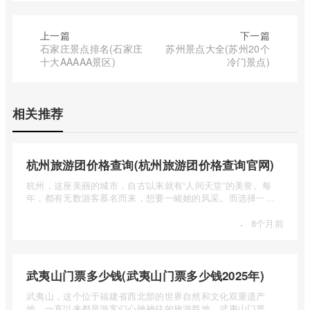
上一篇
下一篇
石家庄景点排名(石家庄
苏州景点大全(苏州20个
十大AAAAA景区)
冷门景点)
相关推荐
杭州旅游团价格查询(杭州旅游团价格查询官网)
杭州，这座美丽的城市，自古以来就有“人间天堂”的美誉。每
年，都有无数游客慕名而来，想要一睹她的风采。而选择一个
合适的旅 ...
·
8个月前
武夷山门票多少钱(武夷山门票多少钱2025年)
武夷山，这个位于福建省西北部的世界自然和文化双重遗产
地，一直以来都是游客们心驰神往的旅游胜地。武夷山门票多