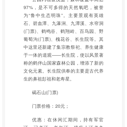
97%，是不可多得的天然氧吧，被誉
为“鲁中生态明珠”。主要景观有英雄
石、碧血潭、九瀑涧、九潭溪、水帘洞
(门票)、鹤鸣谷、鹤翔岭、百鸟园、野
葡萄沟(门票)、槐花谷、长生院等。其
中这里还新建了集宗教祭祀、养生健康
于一体的道观——长生院，使以风景著
称的鹤伴山国家森林公园，增添了新的
文化元素。长生院供奉的主要是古代养
生的鼻祖彭祖和老寿星。
碣石山(门票)
门票价格：20元；
优惠：在休闲汇期间，持有军官