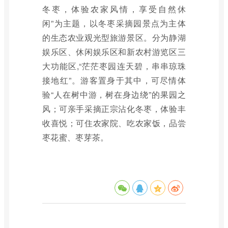
冬枣，体验农家风情，享受自然休
闲”为主题，以冬枣采摘园景点为主体
的生态农业观光型旅游景区。分为静湖
娱乐区、休闲娱乐区和新农村游览区三
大功能区,“茫茫枣园连天碧，串串琼珠
接地红”。游客置身于其中，可尽情体
验“人在树中游，树在身边绕”的果园之
风；可亲手采摘正宗沾化冬枣，体验丰
收喜悦；可住农家院、吃农家饭，品尝
枣花蜜、枣芽茶。