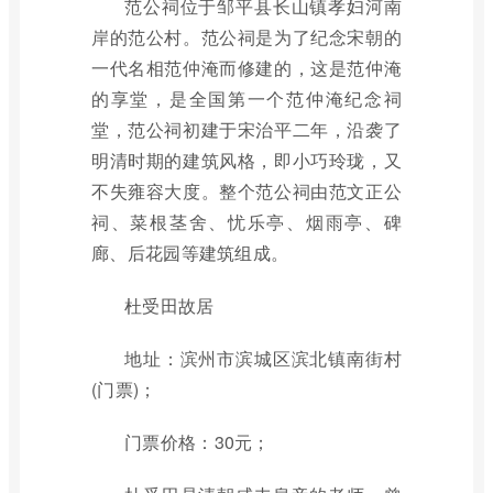
范公祠位于邹平县长山镇孝妇河南
岸的范公村。范公祠是为了纪念宋朝的
一代名相范仲淹而修建的，这是范仲淹
的享堂，是全国第一个范仲淹纪念祠
堂，范公祠初建于宋治平二年，沿袭了
明清时期的建筑风格，即小巧玲珑，又
不失雍容大度。整个范公祠由范文正公
祠、菜根茎舍、忧乐亭、烟雨亭、碑
廊、后花园等建筑组成。
杜受田故居
地址：滨州市滨城区滨北镇南街村
(门票)；
门票价格：30元；