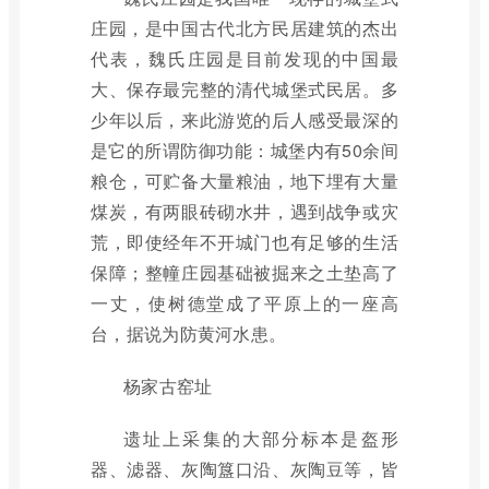
庄园，是中国古代北方民居建筑的杰出
代表，魏氏庄园是目前发现的中国最
大、保存最完整的清代城堡式民居。多
少年以后，来此游览的后人感受最深的
是它的所谓防御功能：城堡内有50余间
粮仓，可贮备大量粮油，地下埋有大量
煤炭，有两眼砖砌水井，遇到战争或灾
荒，即使经年不开城门也有足够的生活
保障；整幢庄园基础被掘来之土垫高了
一丈，使树德堂成了平原上的一座高
台，据说为防黄河水患。
杨家古窑址
遗址上采集的大部分标本是盔形
器、滤器、灰陶簋口沿、灰陶豆等，皆