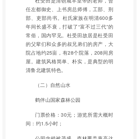
杜受田是清朝咸丰皇帝的老师，曾
任左都御史、上书房总师傅，工部、刑
部、吏部尚书。杜氏家族在明清600多
年间长盛不衰，打破了“富不过三代”的
常俗，国内罕见。杜受田故居是杜受田
的父辈们和众多的叔兄弟们的房产，大
院占地约25亩，有28个院落，208间房
屋。建筑风格简单、朴实，是典型的明
清鲁北建筑特色。
（二）自然山水
鹤伴山国家森林公园
门票价格：30元；游览所需大概时
间：约1.5小时；
公园内植被茂盛，森林覆盖率高达