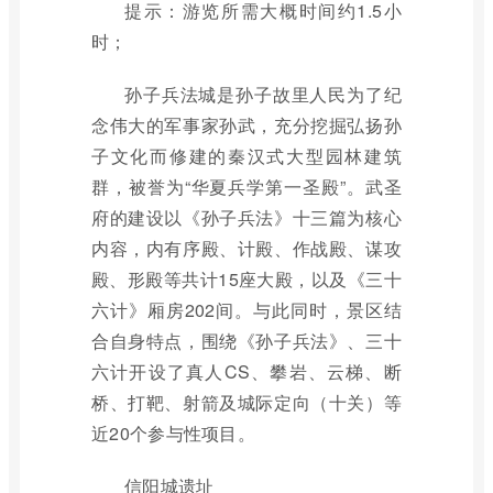
提示：游览所需大概时间约1.5小
时；
孙子兵法城是孙子故里人民为了纪
念伟大的军事家孙武，充分挖掘弘扬孙
子文化而修建的秦汉式大型园林建筑
群，被誉为“华夏兵学第一圣殿”。武圣
府的建设以《孙子兵法》十三篇为核心
内容，内有序殿、计殿、作战殿、谋攻
殿、形殿等共计15座大殿，以及《三十
六计》厢房202间。与此同时，景区结
合自身特点，围绕《孙子兵法》、三十
六计开设了真人CS、攀岩、云梯、断
桥、打靶、射箭及城际定向（十关）等
近20个参与性项目。
信阳城遗址