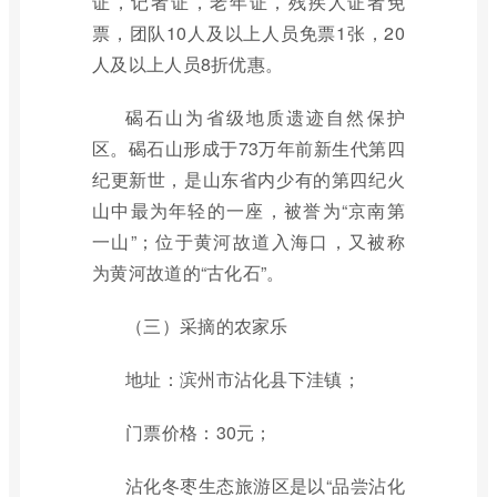
证，记者证，老年证，残疾人证者免
票，团队10人及以上人员免票1张，20
人及以上人员8折优惠。
碣石山为省级地质遗迹自然保护
区。碣石山形成于73万年前新生代第四
纪更新世，是山东省内少有的第四纪火
山中最为年轻的一座，被誉为“京南第
一山”；位于黄河故道入海口，又被称
为黄河故道的“古化石”。
（三）采摘的农家乐
地址：滨州市沾化县下洼镇；
门票价格：30元；
沾化冬枣生态旅游区是以“品尝沾化