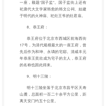
一座，额题“国子监”。国子监街上还有
祀唐代大文学家韩愈的韩文公祠、始建
于明代的火神庙、祀灶王爷的灶君庙。
8、恭王府：
恭王府位于北京市西城区前海西街
17号，为清代规模最大的一座王府，曾
先后作为和珅、永璘的宅邸。清咸丰元
年恭亲王奕欣成为宅子的主人，恭王府
的名称也因此得来。
9、明十三陵：
明十三陵坐落于北京市昌平区天寿
山麓，总面积一百二十余平方公里，距
离天安门约五十公里。