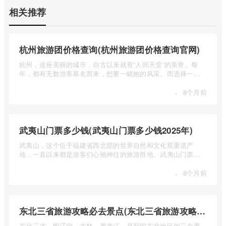
相关推荐
杭州旅游团价格查询(杭州旅游团价格查询官网)
杭州，这座美丽的城市，自古以来就有“人间天堂”的美誉。每
年，都有无数游客慕名而来，想要一睹她的风采。而选择一个
合适的旅 ...
·
8个月前
武夷山门票多少钱(武夷山门票多少钱2025年)
武夷山，这个位于福建省西北部的世界自然和文化双重遗产
地，一直以来都是游客们心驰神往的旅游胜地。武夷山门票多
少钱呢？本 ...
·
8个月前
东北三省旅游攻略必去景点(东北三省旅游攻略必去景点视频介绍)
东北三省，即辽宁、吉林、黑龙江，是我国东北地区的三个重