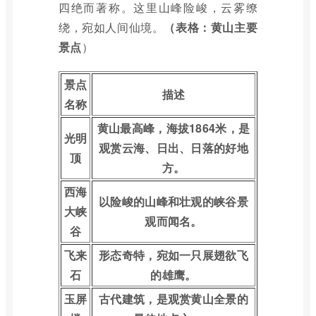
四绝而著称。这里山峰险峻，云雾缭
绕，宛如人间仙境。
（表格：黄山主要
景点
）
景点
描述
名称
黄山最高峰，海拔1864米，是
光明
观赏云海、日出、日落的好地
顶
方。
西海
以险峻的山峰和壮观的峡谷景
大峡
观而闻名。
谷
飞来
形态奇特，宛如一只展翅欲飞
石
的雄鹰。
玉屏
古代建筑，是观赏黄山全景的