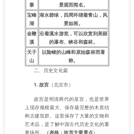
寨
景观而闻名。
宝峰
湖水碧绿，四周环绕着青山，风
湖
景如画。
金鞭
沿着溪水游览，可以欣赏到美丽
溪
的瀑布、峡谷和森林。
天子
以险峻的山峰和原始森林而著
山
称。
二、历史文化篇
1.
故宫
（北京市）
故宫是明清两代的皇宫，也是世界
上现存规模最大、保存最完整的木质结
构古建筑群。这里保存了大量的文物和
艺术品，是了解中国古代历史文化的重
要场所。
（表格：故宫主要景点
）