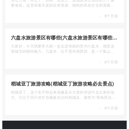
要省份。这里有着丰富的自然资源、独特的民俗文化和美丽的
自然风光 ...
·
8个月前
六盘水旅游景区有哪些(六盘水旅游景区有哪些景点值得去)
大家好，今天我要带大家一起走进美丽的贵州六盘水，感受这
座城市的独特魅力。六盘水，位于贵州省西部，是一个集山水
风光、民 ...
·
8个月前
稻城亚丁旅游攻略(稻城亚丁旅游攻略必去景点)
稻城亚丁，这个名字听起来就像是从古老的传说中走出来的地
方。它位于四川省甘孜藏族自治州稻城县，被誉为“香格里拉的
圣地”， ...
·
8个月前