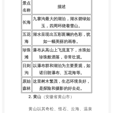
景点
描述
名称
九寨沟最大的湖泊，湖水碧绿如
长海
玉，四周环绕着雪山。
五花
湖水呈现出五彩斑斓的色彩，犹
海
如一幅美丽的画卷。
珍珠
瀑布从高山上飞流直下，水珠如
滩
珍珠般洒落，非常壮观。
日则
以瀑布群和湖泊为主要景观，如
沟
诺日朗瀑布、五花海等。
原始
这里树木繁茂，生态环境良好，
森林
是探险和摄影的好去处。
2.
黄山
（安徽省黄山市）
黄山以其奇松、怪石、云海、温泉