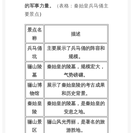
的军事力量。
（表格：秦始皇兵马俑主
要景点
）
景点名
描述
称
兵马俑
主要展示了兵马俑的阵容和
坑
规模。
骊山陵
秦始皇的陵墓，规模宏大，
墓
气势磅礴。
骊山博
展示了秦始皇陵的考古成果
物馆
和历史背景。
秦始皇
秦始皇的陵墓，是秦始皇的
陵
安息之地。
骊山景
骊山风光秀丽，是著名的旅
区
游胜地。