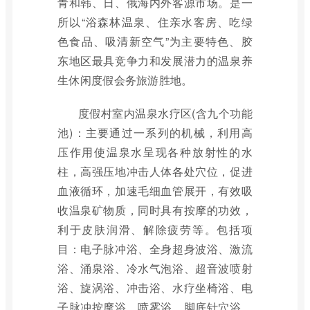
青和韩、日、俄海内外客源市场。是一
所以“浴森林温泉、住亲水客房、吃绿
色食品、吸清新空气”为主要特色、胶
东地区最具竞争力和发展潜力的温泉养
生休闲度假会务旅游胜地。
度假村室内温泉水疗区(含九个功能
池)：主要通过一系列的机械，利用高
压作用使温泉水呈现各种放射性的水
柱，高强压地冲击人体各处穴位，促进
血液循环，加速毛细血管展开，有效吸
收温泉矿物质，同时具有按摩的功效，
利于皮肤润滑、解除疲劳等。包括项
目：电子脉冲浴、全身超身波浴、激流
浴、涌泉浴、冷水气泡浴、超音波喷射
浴、旋涡浴、冲击浴、水疗坐椅浴、电
子脉冲按摩浴、喷雾浴、脚底针穴浴、