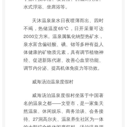
水式浮浴、坐席浴等。
天沐温泉泉水日夜喷薄而出、四时
不竭，热储温度65℃，日开采量可达
2000立方米。温泉属氯化钠型热矿水，
泉水富含偏硅酸、碘、锶等多种有益人
体健康的矿物质元素，具有调节植物神
经、促进新陈代谢、改善心血管功能、
调节内分泌、提高机体免疫力等功效。
威海汤泊温泉度假村
威海汤泊温泉度假村坐落于中国著
名的温泉之都——文登市，是一家集天
然温泉、休闲娱乐、商务洽谈、会务接
待、27洞高尔夫、温泉养生社区为一体
的大型综合性休闲度假村。汤泊温泉源