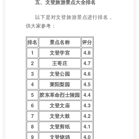
五、文登旅游景点大全排名
以下是对文登旅游景点进行排名，
供大家参考：
排名
景点名称
评分
1
文登学宫
4.8
2
王哥庄
4.7
3
文登公园
4.6
4
莱阳梨园
4.5
5
胶东革命烈士陵园
4.4
6
文登文庙
4.3
7
文登大鼓
4.2
8
文登剪纸
4.1
9
文登烧鸡
4.0