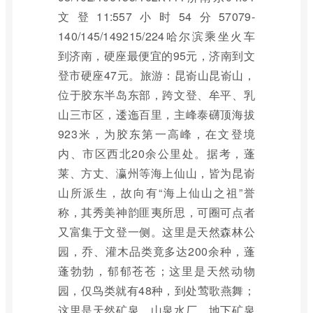
文登11:557小时54分57079-
140/145/149215/224哈尔滨乘坐火车
到济南，硬座最便宜的95元，济南到文
登市硬座47元。旅游：昆嵛山昆嵛山，
位于胶东半岛东部，跨文登、牟平、乳
山三市区，逶迤百里，主峰泰礴顶海拔
923米，为胶东第一高峰，在文登境
内、市区西北20余公里处。据考，蓬
莱、方丈、瀛州等海上仙山，皆为昆嵛
山所派生，故向有“海上仙山之祖”誉
称，其秀美神韵匪夷所思，可圈可点者
又富集于文登一侧。这里是天然森林公
园，乔、灌木品类竟多达200余种，蓬
蓬勃勃，郁郁苍苍；这里是天然动物
园，仅鸟类就有48种，到处莺歌燕舞；
这里是天然矿泉、山泉水厂，地下矿泉