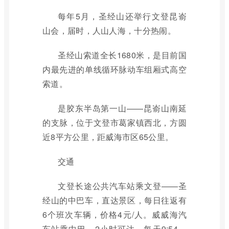
每年5月，圣经山还举行文登昆嵛
山会，届时，人山人海，十分热闹。
圣经山索道全长1680米，是目前国
内最先进的单线循环脉动车组厢式高空
索道。
是胶东半岛第一山——昆嵛山南延
的支脉，位于文登市葛家镇西北，方圆
近8平方公里，距威海市区65公里。
交通
文登长途公共汽车站乘文登——圣
经山的中巴车，直达景区，每日往返有
6个班次车辆，价格4元/人。威威海汽
车站乘中巴，2小时可达，每天9:54、