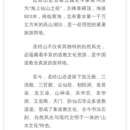
为“海上仙山之祖”，主峰泰礴顶，海拔
923米，南临黄海，北有蓄水量一千万
立方米的高山湖泊，是一处理想的避暑
旅游胜地。
圣经山不仅有其独特的自然风光，
还蕴藏着丰富的道教文化资源，是中国
道教全真派的发祥地。
至今，圣经山还遗留下混元殿、三
清殿、三官殿、众仙坟、朝阳洞、老君
庙、龙王庙、山神庙、东华宫、东华
洞、玉皇阁、天门、卧仙石等众多道教
遗迹。形成了集道教文化、古今书法石
刻、自然风光与现代文明于一体的“山
水文化”特色。