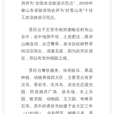
局评为“全国农业旅游示范点”，2009年
被山东省旅游协会评为“好客山东”十佳
工农业旅游示范点。
景区位于文登市南郊麦疃后村东山
谷中，谷中地势平坦，土质肥沃，两岸
山峰连绵，丛峦叠翠，泉水自松林野草
间淙淙而出，清澈见底，因为距市区很
近，所以有世外桃园之感。
景区分餐饮服务、休闲娱乐、果蔬
种植、动物养殖四大区，主要景点有罗
汉岛、香岩寺、生肖岛、农业生态观光
园、民俗婚庆广场、游乐场、水上乐
园、银杏园、动物园、玉兰园、奇峰异
石等。其中的香岩寺始建于金大定三年
（1163年），金刹梵宇，峻极云表，系