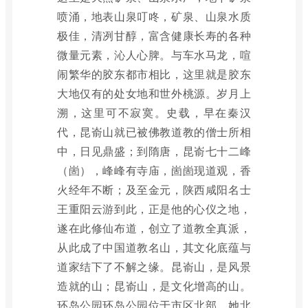
喷涌，地表山泉叮咚，矿泉、山泉水质
极佳，清冽甘醇，富含健康长寿的各种
微量元素，沁人心脾。与车水马龙，喧
闹繁华的胶东都市相比，这里就是胶东
大地仅有的处女地和世外桃源。岁月上
溯，这里可不寂寞。史载，早在秦汉
代，昆嵛山就已被佛教道教的僧士所相
中，日见鼎盛；到隋唐，昆嵛七十二峰
（崮），峰峰有寺庙，崮崮现道观，香
火经年不断；及至金元，陕西咸阳名士
王重阳云游到此，正是他的心仪之地，
遂在此修仙布道，创立了道教全真派，
从此成了中国道教名山，其文化底蕴与
道家结下了不解之缘。昆嵛山，是风景
造就的山；昆嵛山，是文化增高的山。
环岛公园环岛公园位于市区北部，她北