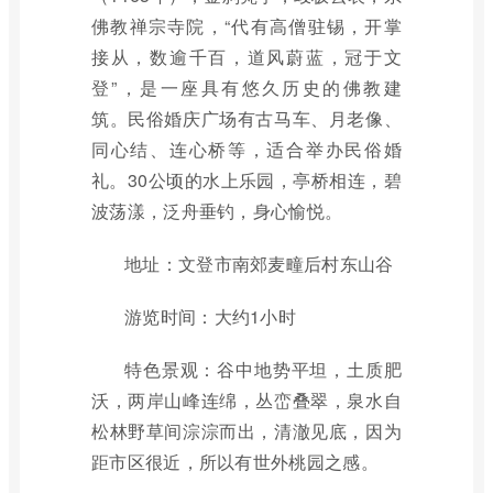
佛教禅宗寺院，“代有高僧驻锡，开掌
接从，数逾千百，道风蔚蓝，冠于文
登”，是一座具有悠久历史的佛教建
筑。民俗婚庆广场有古马车、月老像、
同心结、连心桥等，适合举办民俗婚
礼。30公顷的水上乐园，亭桥相连，碧
波荡漾，泛舟垂钓，身心愉悦。
地址：文登市南郊麦疃后村东山谷
游览时间：大约1小时
特色景观：谷中地势平坦，土质肥
沃，两岸山峰连绵，丛峦叠翠，泉水自
松林野草间淙淙而出，清澈见底，因为
距市区很近，所以有世外桃园之感。