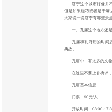
济宁这个城市好像并
但是如果碰巧或者是干嘛
大家说一说济宁有哪些景点
一、孔庙这个地方还
孔庙和孔府用的时间
典故。
孔庙中，有太多的文
在这里不要上香祈求
孔庙基本信息
门票：90元/人
开放时间：08:00-17:3