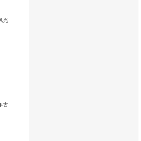
风光
年古