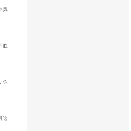
然风
不胜
，你
解这