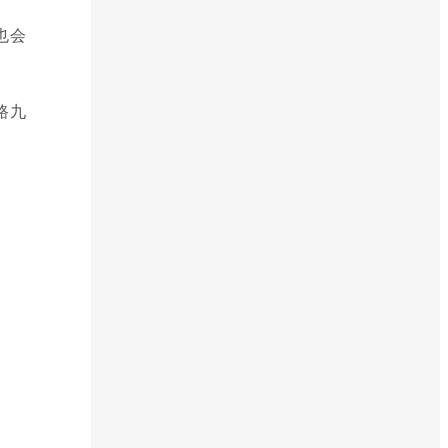
也会
路九