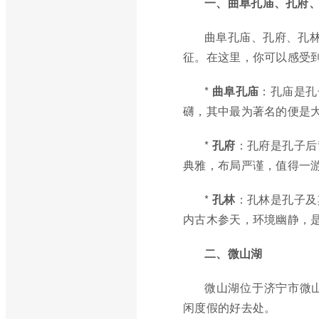
一、曲阜孔庙、孔府
曲阜孔庙、孔府、孔林
征。在这里，你可以感受
*
曲阜孔庙
：孔庙是孔
礴，其中最为著名的便是
*
孔府
：孔府是孔子后
典雅，布局严谨，值得一
*
孔林
：孔林是孔子及
内古木参天，环境幽静，
二、微山湖
微山湖位于济宁市微
闲度假的好去处。