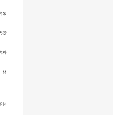
的象
势磅
古朴
。林
客休