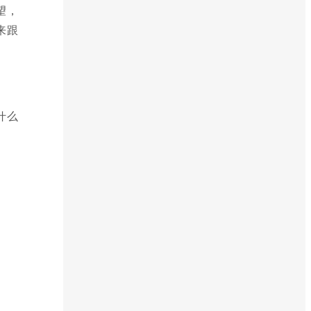
望，
来跟
什么