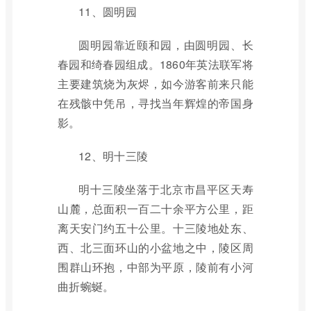
11、圆明园
圆明园靠近颐和园，由圆明园、长
春园和绮春园组成。1860年英法联军将
主要建筑烧为灰烬，如今游客前来只能
在残骸中凭吊，寻找当年辉煌的帝国身
影。
12、明十三陵
明十三陵坐落于北京市昌平区天寿
山麓，总面积一百二十余平方公里，距
离天安门约五十公里。十三陵地处东、
西、北三面环山的小盆地之中，陵区周
围群山环抱，中部为平原，陵前有小河
曲折蜿蜒。