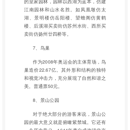
的皇家园林，园林以西湖为蓝本，仿建
江南园林和山水名胜。如凤凰墩仿太
湖、景明楼仿岳阳楼、望蟾阁仿黄鹤
楼、后溪湖买卖街仿苏州水街、西所买
卖街仿扬州廿四桥等。
7、鸟巢
作为2008年奥运会的主体育场，鸟
巢造价22.67亿。其外形和结构的独特
和视觉冲击力，充分展现了自然和谐之
美。普通票50元。
8、景山公园
对于绝大部分的游客来说，景山公
园的最大意义就是俯瞰紫禁城。它还有