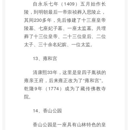
自永乐七年（1409）五月始作长
陵，到明朝最后一帝崇祯葬入思陵止，
其间230多年，先后修建了十三座皇帝
陵墓、七座妃子墓、一座太监墓。共埋
葬了十三位皇帝、二十三位皇后、二位
太子、三十余名妃嫔、一位太监。
13、雍和宫
清康熙33年，这里是皇四子胤禛的
雍亲王府，后来雍正改为了“雍和宫”。
乾隆9年（1774）成为了藏传佛教寺
院。
14、香山公园
香山公园是一座具有山林特色的皇