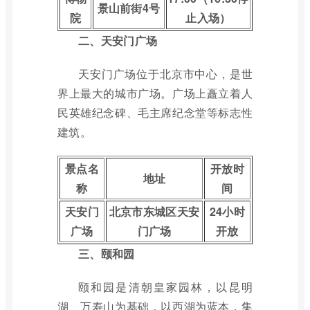
景山前街4号
院
止入场）
二、天安门广场
天安门广场位于北京市中心，是世
界上最大的城市广场。广场上矗立着人
民英雄纪念碑、毛主席纪念堂等标志性
建筑。
景点名
开放时
地址
称
间
天安门
北京市东城区天安
24小时
广场
门广场
开放
三、颐和园
颐和园是清朝皇家园林，以昆明
湖、万寿山为基础，以西湖为蓝本，集