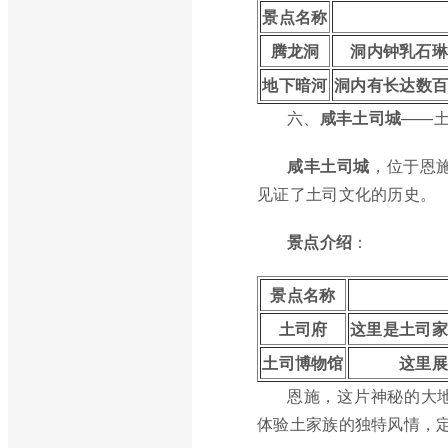
景点名称
腾龙洞
洞内钟乳石琳
地下暗河
洞内有长达数
六、
咸丰土司城
——
咸丰土司城
，位于恩
见证了土司文化的历史。
景点介绍
：
景点名称
土司府
这里是土司家
土司博物馆
这里展
恩施，这片神秘的大
体验土家族的独特风情，