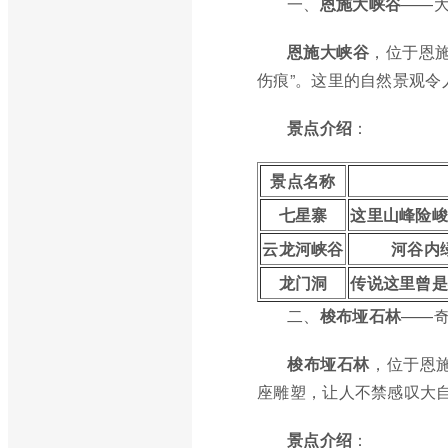
一、
恩施大峡谷
——
恩施大峡谷
，位于恩
伤痕”。这里的自然景观
景点介绍
：
景点名称
七星寨
这里山峰险
云龙河峡谷
河谷内
龙门洞
传说这里曾
二、
梭布垭石林
——
梭布垭石林
，位于恩
座雕塑，让人不禁感叹大
景点介绍
：