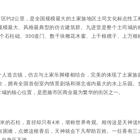
市区约2公里，是全国规模最大的土家族地区土司文化标志性工
规模最大、风格最典型的仿古建筑群。九进堂是整个土司城的
33个石柱础、330道门、数千块雕花木窗、上千根檩子、上万根
个人造古镇，仿古与土家吊脚楼相结合，完美的体现了土家族
全，拥有全国首创室内情景剧场和湖北省内最大的水上乐园。
古城的核心位置，是恩施市区商业最为繁华的街区之一。
0米的石柱，直径却只有4米，堪称世界奇观。相传这是天神送
有困难，点燃这根香后，天神就会下凡帮助百姓。一炷香有三
、自身压不垮。