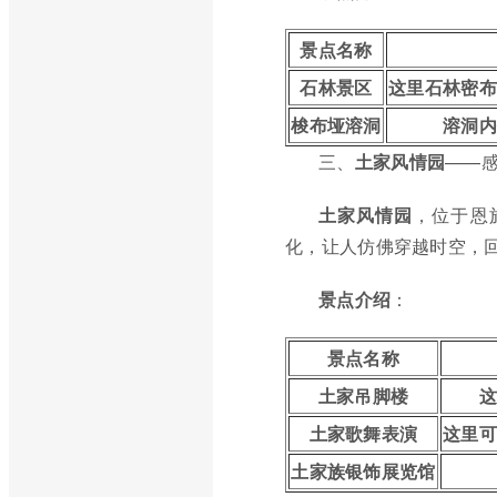
景点名称
石林景区
这里石林密布
梭布垭溶洞
溶洞内
三、
土家风情园
——
土家风情园
，位于恩
化，让人仿佛穿越时空，
景点介绍
：
景点名称
土家吊脚楼
土家歌舞表演
这里
土家族银饰展览馆