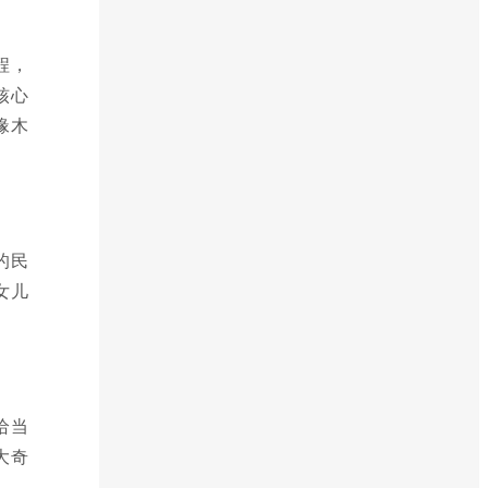
程，
核心
椽木
的民
女儿
给当
大奇