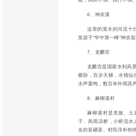
6、神农溪
这里的溪水的河流十
发源于“华中第一峰”神农
7、龙麟宫
龙麟宫是国家水利风景
横卧，百步天梯，水镜仙
水声轰鸣，数百米外闻其
8、麻柳溪村
麻柳溪村是羌族、土
子、风雨凉桥，小桥流水
名的富硒茶。村民淳朴热