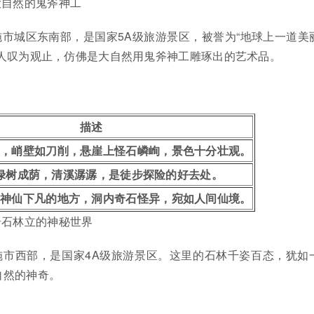
大自然的鬼斧神工
施市城区东南部，是国家5A级旅游景区，被誉为“地球上一道美
令人叹为观止，仿佛是大自然用鬼斧神工雕琢出的艺术品。
描述
峻，峭壁如刀削，悬崖上怪石嶙峋，景色十分壮观。
绿树成荫，清溪潺潺，是徒步探险的好去处。
是神仙下凡的地方，洞内奇石怪异，宛如人间仙境。
奇石林立的神秘世界
施市西部，是国家4A级旅游景区。这里的石林千姿百态，犹如
自然的神奇。