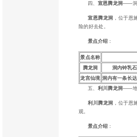
四、
宣恩腾龙洞
——
宣恩腾龙洞
，位于恩
险的好去处。
景点介绍
：
景点名称
腾龙洞
洞内钟乳石
龙宫仙境
洞内有一条长
五、
利川腾龙洞
——
利川腾龙洞
，位于恩
观。
景点介绍
：