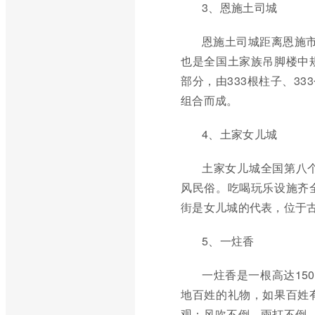
3、恩施土司城
恩施土司城距离恩施
也是全国土家族吊脚楼中
部分，由333根柱子、3
组合而成。
4、土家女儿城
土家女儿城全国第八
风民俗。吃喝玩乐设施齐
街是女儿城的代表，位于
5、一炷香
一炷香是一根高达15
地百姓的礼物，如果百姓
观：风吹不倒、雨打不倒