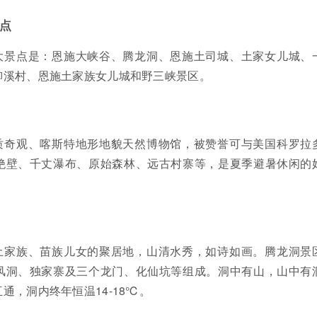
点
大景点是：恩施大峡谷、腾龙洞、恩施土司城、土家女儿城、
柳溪村、恩施土家族女儿城和野三峡景区。
质奇观、喀斯特地形地貌天然博物馆，被赞誉可与美国科罗拉
绝壁、千丈瀑布、原始森林、远古村寨等，是夏季避暑休闲的
土家族、苗族儿女的聚居地，山清水秀，如诗如画。腾龙洞景
风洞、独家寨及三个龙门、化仙坑等组成。洞中有山，山中有
通，洞内终年恒温14-18℃。