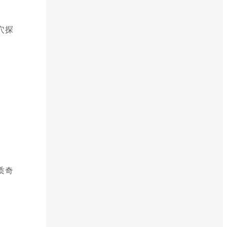
穴探
质奇