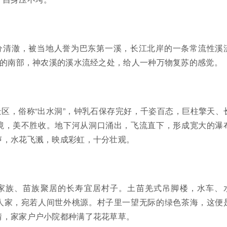
分清澈，被当地人誉为巴东第一溪，长江北岸的一条常流性溪
架的南部，神农溪的溪水流经之处，给人一种万物复苏的感觉。
区，俗称“出水洞”，钟乳石保存完好，千姿百态，巨柱擎天、
境，美不胜收。地下河从洞口涌出，飞流直下，形成宽大的瀑
声，水花飞溅，映成彩虹，十分壮观。
家族、苗族聚居的长寿宜居村子。土苗羌式吊脚楼，水车、
人家，宛若人间世外桃源。村子里一望无际的绿色茶海，这便
情，家家户户小院都种满了花花草草。