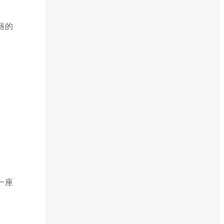
丽的
一座