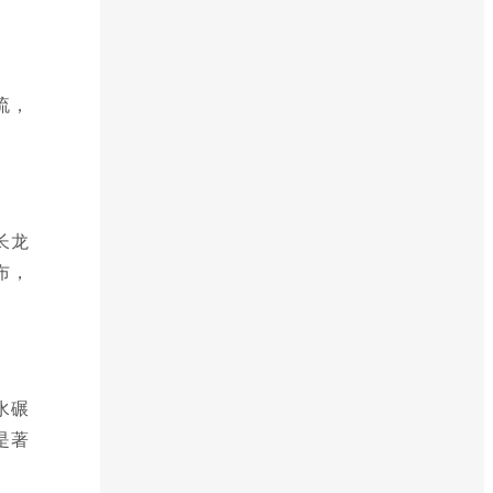
流，
长龙
布，
水碾
是著