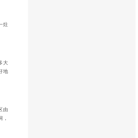
一炷
多大
好地
区由
洞，