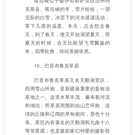
喀拉峻位于疆伊犁哈萨克自治州特
克斯县。喀拉峻的冬，雪片纷纷，一望
无际的白雪，冰层下的河水潺潺流动，
零下几度的温度。冬天，总会想念春
天，到了春天，便又开始渴望夏天，而
夏天的时候，会无比盼望飞雪飘扬的
冬，四季轮换，你却美丽依然。
10、巴音布鲁克草原
巴音布鲁克草原又名天鹅湖景区，
四周雪山环抱，是新疆最重要的畜牧业
基地之一。这里水草丰茂，遍布着河流
和湖泊，而草原周围则由山峦环抱，连
绵的丘陵和辽阔的草甸相间，景色十分
美。景区内有著名的天鹅湖和九曲十八
弯等景观，也是摄影家们钟爱的摄影胜