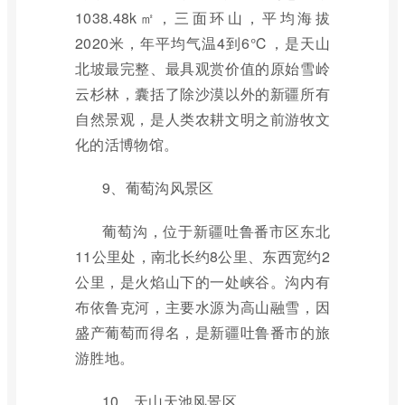
1038.48k㎡，三面环山，平均海拔
2020米，年平均气温4到6℃，是天山
北坡最完整、最具观赏价值的原始雪岭
云杉林，囊括了除沙漠以外的新疆所有
自然景观，是人类农耕文明之前游牧文
化的活博物馆。
9、葡萄沟风景区
葡萄沟，位于新疆吐鲁番市区东北
11公里处，南北长约8公里、东西宽约2
公里，是火焰山下的一处峡谷。沟内有
布依鲁克河，主要水源为高山融雪，因
盛产葡萄而得名，是新疆吐鲁番市的旅
游胜地。
10、天山天池风景区