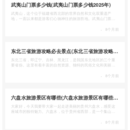
武夷山门票多少钱(武夷山门票多少钱2025年)
武夷山，这个位于福建省西北部的世界自然和文化双重遗产
地，一直以来都是游客们心驰神往的旅游胜地。武夷山门票多
少钱呢？本 ...
·
8个月前
东北三省旅游攻略必去景点(东北三省旅游攻略必去景点视频介绍)
东北三省，即辽宁、吉林、黑龙江，是我国东北地区的三个重
要省份。这里有着丰富的自然资源、独特的民俗文化和美丽的
自然风光 ...
·
8个月前
六盘水旅游景区有哪些(六盘水旅游景区有哪些景点值得去)
大家好，今天我要带大家一起走进美丽的贵州六盘水，感受这
座城市的独特魅力。六盘水，位于贵州省西部，是一个集山水
风光、民 ...
·
8个月前