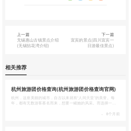
上一篇
下一篇
无锡惠山古镇景点介绍
宜宾的景点(四川宜宾一
(无锡拈花湾介绍)
日游最佳景点)
相关推荐
杭州旅游团价格查询(杭州旅游团价格查询官网)
杭州，这座美丽的城市，自古以来就有“人间天堂”的美誉。每
年，都有无数游客慕名而来，想要一睹她的风采。而选择一个
合适的旅 ...
·
8个月前