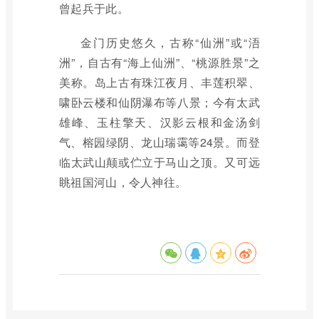
曾起兵于此。
金门历史悠久，古称“仙洲”或“浯
洲”，自古有“海上仙洲”、“桃源胜景”之
美称。岛上古有珠江夜月、丰莲积翠、
啸卧云楼和仙阴瀑布等八景；今有太武
雄峰、玉柱擎天、汉影云根和金汤剑
气、榕园绿阴、龙山瑞霭等24景。而登
临太武山颠或伫立于马山之顶。又可远
眺祖国河山，令人神往。