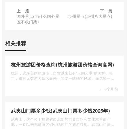
上一篇
下一篇
国外景点(为什么国外景
泉州景点(泉州八大景点)
区不收门票)
相关推荐
杭州旅游团价格查询(杭州旅游团价格查询官网)
杭州，这座美丽的城市，自古以来就有“人间天堂”的美誉。每
年，都有无数游客慕名而来，想要一睹她的风采。而选择一个
合适的旅 ...
·
8个月前
武夷山门票多少钱(武夷山门票多少钱2025年)
武夷山，这个位于福建省西北部的世界自然和文化双重遗产
地，一直以来都是游客们心驰神往的旅游胜地。武夷山门票多