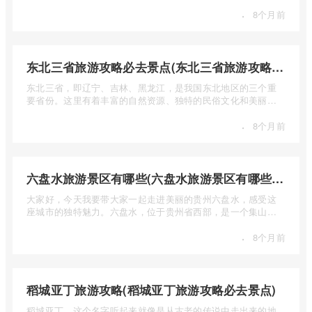
少钱呢？本 ...
·
8个月前
东北三省旅游攻略必去景点(东北三省旅游攻略必去景点视频介绍)
东北三省，即辽宁、吉林、黑龙江，是我国东北地区的三个重
要省份。这里有着丰富的自然资源、独特的民俗文化和美丽的
自然风光 ...
·
8个月前
六盘水旅游景区有哪些(六盘水旅游景区有哪些景点值得去)
大家好，今天我要带大家一起走进美丽的贵州六盘水，感受这
座城市的独特魅力。六盘水，位于贵州省西部，是一个集山水
风光、民 ...
·
8个月前
稻城亚丁旅游攻略(稻城亚丁旅游攻略必去景点)
稻城亚丁，这个名字听起来就像是从古老的传说中走出来的地