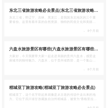
东北三省旅游攻略必去景点(东北三省旅游攻略必去景点视频介绍)
东北三省，即辽宁、吉林、黑龙江，是我国东北地区的三个重
要省份。这里有着丰富的自然资源、独特的民俗文化和美丽的
自然风光 ...
·
8个月前
六盘水旅游景区有哪些(六盘水旅游景区有哪些景点值得去)
大家好，今天我要带大家一起走进美丽的贵州六盘水，感受这
座城市的独特魅力。六盘水，位于贵州省西部，是一个集山水
风光、民 ...
·
8个月前
稻城亚丁旅游攻略(稻城亚丁旅游攻略必去景点)
稻城亚丁，这个名字听起来就像是从古老的传说中走出来的地
方。它位于四川省甘孜藏族自治州稻城县，被誉为“香格里拉的
圣地”， ...
·
8个月前