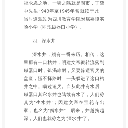
福求愿之地。一墙之隔就是闹市，丁肇
中先生1943年至1945年曾就读于此，
当时道观改为四川教育学院附属嘉陵实
验小学（即现磁器口小学）。
四、深水井
深水井，颇有一番来历。相传，这
里原有一口枯井，明建文帝辗转流落到
磁器口时，饥渴难耐，又要躲避官兵的
盘查，慌不择路时，一头躲进了这口枯
井之中。瞒过追兵。自从此井有水后，
磁器口其它水井也陆续有水了，人们称
其为“生水井”；因建文帝在宝轮寺出
家，也名为“僧水井”，后来，井越掏越
深，人们也就称之为“深水井”了。