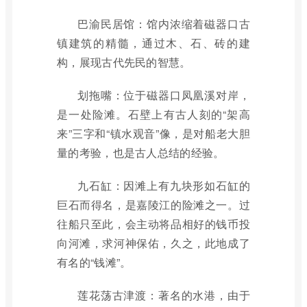
巴渝民居馆：馆内浓缩着磁器口古
镇建筑的精髓，通过木、石、砖的建
构，展现古代先民的智慧。
划拖嘴：位于磁器口凤凰溪对岸，
是一处险滩。石壁上有古人刻的“架高
来”三字和“镇水观音”像，是对船老大胆
量的考验，也是古人总结的经验。
九石缸：因滩上有九块形如石缸的
巨石而得名，是嘉陵江的险滩之一。过
往船只至此，会主动将品相好的钱币投
向河滩，求河神保佑，久之，此地成了
有名的“钱滩”。
莲花荡古津渡：著名的水港，由于