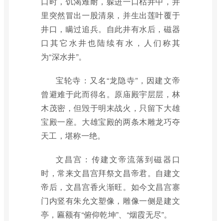
口时，饥渴难耐，躲进一口枯井中，井
里突然冒出一股清泉，并生出莲叶覆于
井口，瞒过追兵。自此井有水后，磁器
口其它水井也陆续有水，人们称其
为“深水井”。
宝轮寺：又名“龙隐寺”，因建文帝
曾避难于此而得名。原庙殿宇层层，林
木茂密，但毁于明末战火，只留下大雄
宝殿一座。大雄宝殿的两条木雕龙巧夺
天工，堪称一绝。
文昌宫：传建文帝流落到磁器口
时，常来文昌宫拜祭文昌帝君。自建文
帝后，文昌宫香火渐旺。如今文昌宫寨
门内竖有朱允文塑像，雕像一侧是建文
亭，匾额有“俯仰乾坤”、“烟霞无尽”。