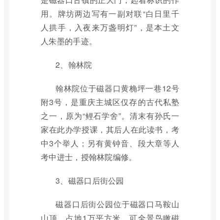
用。牌坊两边写有一副对联“白日里千
人拱手，入夜来万盏明灯”，是本土文
人朱墨的手迹。
2、翰林院
翰林院位于磁器口黄桷坪一巷12号
附3号，是重庆主城区仅存的古代私塾
之一，原为“鲤石学舍”。清末有孙氏一
家在此办学授课，其后人在此读书，考
中3个举人；另有黄钟音、段大章等人
考中进士，授翰林院编修。
3、磁器口后街公园
磁器口后街公园位于磁器口马鞍山
山顶，占地1万平方米，可全景鸟瞰磁