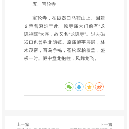
五、宝轮寺
宝轮寺，在磁器口马鞍山上。因建
文帝曾避难于此，原寺庙大门前有“龙
隐禅院”大匾，故又名“龙隐寺”。过去磁
器口也曾称龙隐镇。原庙殿宇层层，林
木茂密，百鸟争鸣，苍松翠柏覆盖，盛
极一时。殿中盘龙抱柱，凤舞龙飞。
上一篇
下一篇