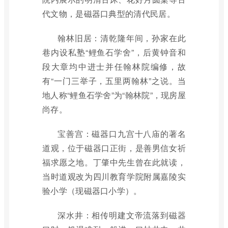
代文物，是磁器口典型的清代民居。
翰林旧居：清乾隆年间，孙家在此
巷内设私塾“鲤鱼石学舍”，后黄钟音和
段大章均中进士并任翰林院编修，故
有“一门三举子，五里两翰林”之说。当
地人称“鲤鱼石学舍”为“翰林院”，现房屋
尚存。
宝善宫：磁器口九宫十八庙的著名
道观，位于磁器口正街，是善男信女祈
福求愿之地。丁肇中先生曾在此就读，
当时道观改为四川教育学院附属嘉陵实
验小学（现磁器口小学）。
深水井：相传明建文帝流落到磁器