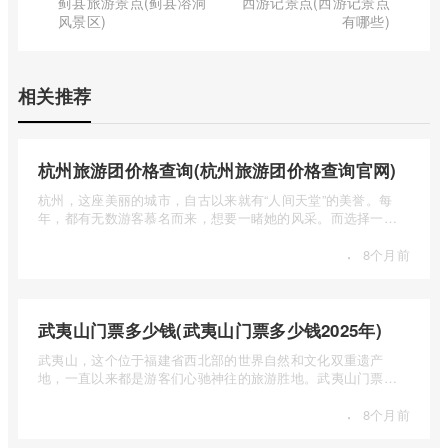
蓟县旅游景点(蓟县溶洞
西游记景点(西游记景点
风景区)
有哪些)
相关推荐
杭州旅游团价格查询(杭州旅游团价格查询官网)
杭州，这座美丽的城市，自古以来就有“人间天堂”的美誉。每
年，都有无数游客慕名而来，想要一睹她的风采。而选择一个
合适的旅 ...
·
8个月前
武夷山门票多少钱(武夷山门票多少钱2025年)
武夷山，这个位于福建省西北部的世界自然和文化双重遗产
地，一直以来都是游客们心驰神往的旅游胜地。武夷山门票多
少钱呢？本 ...
·
8个月前