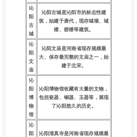
沁
沁阳古城是沁阳市的标志性建
阳
筑，始建于唐代，现存城墙、城
古
楼、箭楼等建筑。
城
沁
沁阳文庙是河南省现存规模最
阳
大、保存最完整的文庙之一，始
文
建于北宋。
庙
沁
阳
沁阳博物馆收藏有大量的文物，
博
包括瓷器、铜器、玉器等，展现
物
了沁阳悠久的历史。
馆
沁
阳
沁阳清真寺是河南省现存规模最