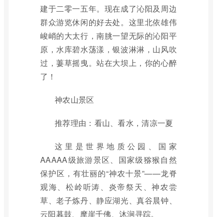
建于二零一五年。现在成了沁阳及周边
群众游览休闲的好去处。这里北依雄伟
峻峭的大太行，南朓一望无际的沁阳平
原，水库碧水荡漾，银波淋淋，山风吹
过，萋草摇曳。站在大坝上，你的心醉
了！
神农山景区
推荐理由：看山、看水，清凉一夏
这里是世界地质公园、国家
AAAAA级旅游景区、国家级猕猴自然
保护区，有壮丽的“神农十景”——龙脊
观海、松岭听涛、炎帝祭天、神农尝
草、老子炼丹、静应湖光、真谷晨钟、
云阳暮鼓、摩崖千佛、沐涧寻踪。