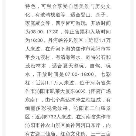
特色，可融合享受自然美景与历史文
化，有玻璃栈道等，适合登山、亲子、
家庭聚会等，四季皆可游玩。开放时间
为08:00- 17:30，停止售票和入场时间
为16:30。丹河峡谷风景区：近期1.1万
人来过。在丹河下游的焦作市沁阳市常
平乡九渡村，有清澈河水、奇特岩石和
茂密林木，适合夏天游玩、自驾、玩
水，开放时间是07:00- 18:00。七彩
柱：近期1.1万人来过。位于河南省焦
作市沁阳市凯莱大厦东60米（怀府广场
东南），由七个高达20米立柱组成，有
绚丽多彩视觉效果。沁阳市二仙庙景
区：近期8732人来过。在河南省焦作市
沁阳市神农山景区仙神河河口东岸，内
有古迹二仙庙、红色文化街、三十三亩