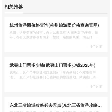
相关推荐
杭州旅游团价格查询(杭州旅游团价格查询官网)
杭州，这座美丽的城市，自古以来就有“人间天堂”的美誉。每
年，都有无数游客慕名而来，想要一睹她的风采。而选择一个
合适的旅 ...
·
8个月前
武夷山门票多少钱(武夷山门票多少钱2025年)
武夷山，这个位于福建省西北部的世界自然和文化双重遗产
地，一直以来都是游客们心驰神往的旅游胜地。武夷山门票多
少钱呢？本 ...
·
8个月前
东北三省旅游攻略必去景点(东北三省旅游攻略必去景点视频介绍)