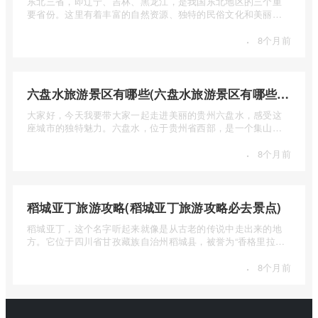
东北三省，即辽宁、吉林、黑龙江，是我国东北地区的三个重
要省份。这里有着丰富的自然资源、独特的民俗文化和美丽的
自然风光 ...
·
8个月前
六盘水旅游景区有哪些(六盘水旅游景区有哪些景点值得去)
大家好，今天我要带大家一起走进美丽的贵州六盘水，感受这
座城市的独特魅力。六盘水，位于贵州省西部，是一个集山水
风光、民 ...
·
8个月前
稻城亚丁旅游攻略(稻城亚丁旅游攻略必去景点)
稻城亚丁，这个名字听起来就像是从古老的传说中走出来的地
方。它位于四川省甘孜藏族自治州稻城县，被誉为“香格里拉的
圣地”， ...
·
8个月前