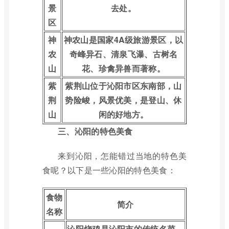
景
去处。
区
神
神农山是国家4A级旅游景区，以
农
奇峰异石、清泉飞瀑、古树名
山
花、珍禽异兽而著称。
紫
紫荆山位于沁阳市区东南部，山
荆
势险峻，风景优美，是登山、休
山
闲的好地方。
三、沁阳的特色美食
来到沁阳，怎能错过当地的特色美
食呢？以下是一些沁阳的特色美食：
食物
简介
名称
沁阳烧鸡是沁阳市的传统名菜，