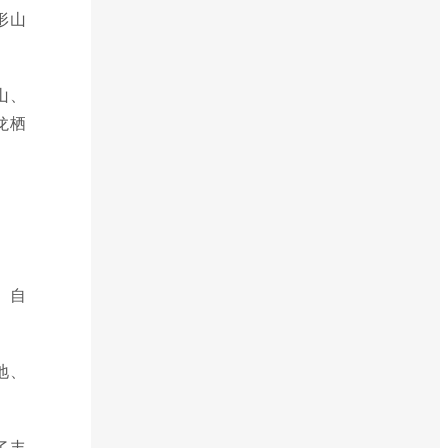
形山
山、
龙栖
、自
地、
了丰