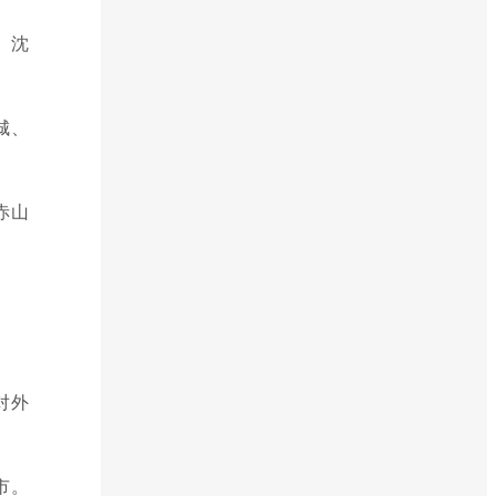
、沈
城、
赤山
。
对外
市。