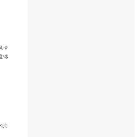
风情
盘锦
的海