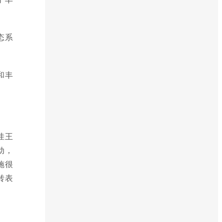
态系
和丰
洼王
动，
施很
转表