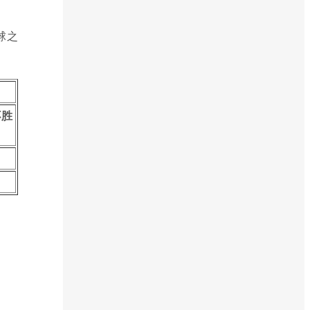
球之
不胜
。