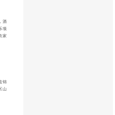
，酒
乐项
农家
盘锦
区山