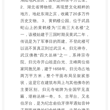
2、湖北省博物馆。再现楚文化精粹的
地方。地处东湖之滨，收藏了20多万件
历史文物。 3、黄鹤楼公园。位于武昌
蛇山上的黄鹤楼为“江南三大名楼”之
一，该楼始建于三国时期吴黄武二年，
传说是为了军事目的而建。不登此楼可
以说不算真正到过武汉 4、归元禅寺。
武汉佛教“四大丛林”之一，系禅宗寺
院。归元寺开山祖是白光、主峰两位俗
家同胞兄弟，建于1658年。归元寺占地
两万平方米，整个平面布局呈袈裟形
状，这是它在建筑布局上与其他佛寺的
主要区别。归元寺铭牌为全国罕见直
匾，堪称丛林一奇。 5、古琴台。又名
伯牙台，是为纪念俞伯牙弹琴遇知音钟
子期而修建的纪念性建筑。古琴台建于