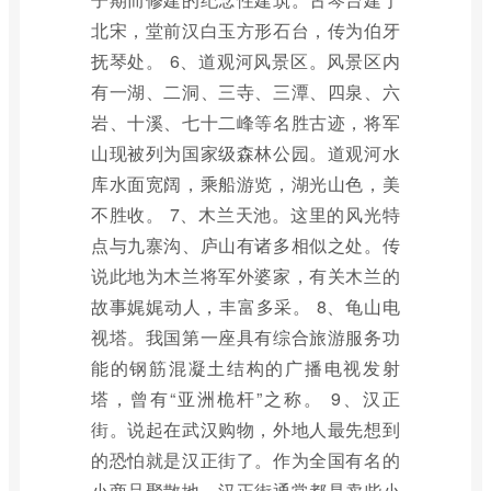
北宋，堂前汉白玉方形石台，传为伯牙
抚琴处。 6、道观河风景区。风景区内
有一湖、二洞、三寺、三潭、四泉、六
岩、十溪、七十二峰等名胜古迹，将军
山现被列为国家级森林公园。道观河水
库水面宽阔，乘船游览，湖光山色，美
不胜收。 7、木兰天池。这里的风光特
点与九寨沟、庐山有诸多相似之处。传
说此地为木兰将军外婆家，有关木兰的
故事娓娓动人，丰富多采。 8、龟山电
视塔。我国第一座具有综合旅游服务功
能的钢筋混凝土结构的广播电视发射
塔，曾有“亚洲桅杆”之称。 9、汉正
街。说起在武汉购物，外地人最先想到
的恐怕就是汉正街了。作为全国有名的
小商品聚散地，汉正街通常都是卖些小