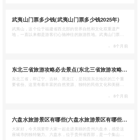
武夷山门票多少钱(武夷山门票多少钱2025年)
武夷山，这个位于福建省西北部的世界自然和文化双重遗产
地，一直以来都是游客们心驰神往的旅游胜地。武夷山门票多
少钱呢？本 ...
·
8个月前
东北三省旅游攻略必去景点(东北三省旅游攻略必去景点视频介绍)
东北三省，即辽宁、吉林、黑龙江，是我国东北地区的三个重
要省份。这里有着丰富的自然资源、独特的民俗文化和美丽的
自然风光 ...
·
8个月前
六盘水旅游景区有哪些(六盘水旅游景区有哪些景点值得去)
大家好，今天我要带大家一起走进美丽的贵州六盘水，感受这
座城市的独特魅力。六盘水，位于贵州省西部，是一个集山水
风光、民 ...