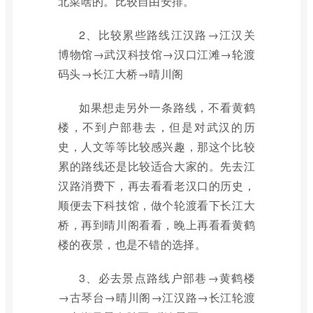
北菜啥的。比较自由安排。
2、比较累些路线江汉路→江汉关
博物馆→武汉科技馆→汉口江滩→轮渡
码头→长江大桥→晴川阁
如果想走另外一条路线，不看黄鹤
楼，不到户部巷去，但是对武汉的历
史，人文等等比较感兴趣，那这个比较
累的路线还是比较适合大家的。先去江
汉路消费下，再去看看老汉口的历史，
顺便去下科技馆，做个轮渡看下长江大
桥，再到晴川阁看看，晚上再看看黄鹤
楼的夜景，也是不错的选择。
3、必去景点路线户部巷→黄鹤楼
→古琴台→晴川阁→江汉路→长江轮渡