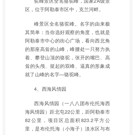
驼峰景区全名骆驼峰，国家2A级景
区，位于阿勒泰市区中，克兰河畔。
峰景区全名骆驼峰。名字的由来极
其简单：当你选好观察的角度，也就是
阿勒泰市中心的街心广场，看向西北角
的那座高耸的山峰，峰腰处一只努力执
着、攀登山顶的骆驼，张开的嘴巴、高
耸的头颅、挺起的双峰、逼真的形象成
就了山峰的名字—骆驼峰。
4、西海风情园
西海风情园（一八八团布伦托海西
海风情园）距北屯22公里，距阿勒泰市
82公里，项目区总面积823.2平方公
里，是布伦托海（小海子）淡水区与布