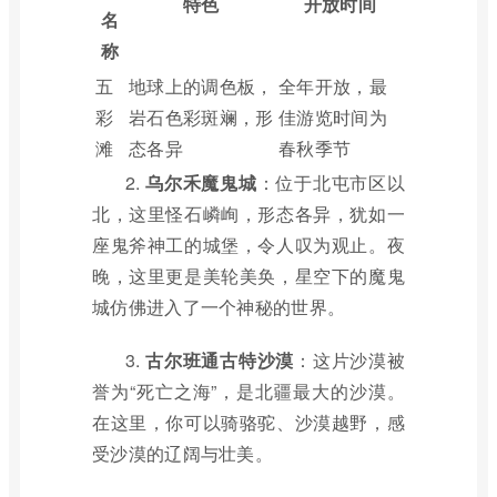
特色
开放时间
名
称
五
地球上的调色板，
全年开放，最
彩
岩石色彩斑斓，形
佳游览时间为
滩
态各异
春秋季节
2.
乌尔禾魔鬼城
：位于北屯市区以
北，这里怪石嶙峋，形态各异，犹如一
座鬼斧神工的城堡，令人叹为观止。夜
晚，这里更是美轮美奂，星空下的魔鬼
城仿佛进入了一个神秘的世界。
3.
古尔班通古特沙漠
：这片沙漠被
誉为“死亡之海”，是北疆最大的沙漠。
在这里，你可以骑骆驼、沙漠越野，感
受沙漠的辽阔与壮美。