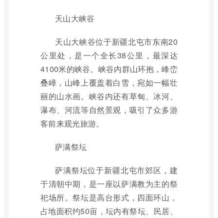
天山大峡谷
天山大峡谷位于新疆北屯市东南20
公里处，是一个全长38公里，最深达
4100米的峡谷。峡谷内群山环抱，峰峦
叠嶂，山峰上覆盖着白雪，宛如一幅壮
丽的山水画。峡谷内还有草甸、冰河、
瀑布、河流等自然景观，吸引了众多游
客前来观光旅游。
萨满祭坛
萨满祭坛位于新疆北屯市郊区，建
于清朝中期，是一座以萨满教为主的祭
祀场所。祭坛是高台形式，四面环山，
占地面积约50亩，坛内有祭坛、民居、