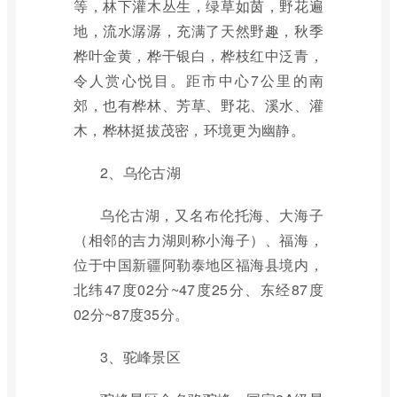
等，林下灌木丛生，绿草如茵，野花遍
地，流水潺潺，充满了天然野趣，秋季
桦叶金黄，桦干银白，桦枝红中泛青，
令人赏心悦目。距市中心7公里的南
郊，也有桦林、芳草、野花、溪水、灌
木，桦林挺拔茂密，环境更为幽静。
2、乌伦古湖
乌伦古湖，又名布伦托海、大海子
（相邻的吉力湖则称小海子）、福海，
位于中国新疆阿勒泰地区福海县境内，
北纬47度02分~47度25分、东经87度
02分~87度35分。
3、驼峰景区