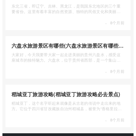
东北三省，即辽宁、吉林、黑龙江，是我国东北地区的三个重
要省份。这里有着丰富的自然资源、独特的民俗文化和美丽的
自然风光 ...
·
8个月前
六盘水旅游景区有哪些(六盘水旅游景区有哪些景点值得去)
大家好，今天我要带大家一起走进美丽的贵州六盘水，感受这
座城市的独特魅力。六盘水，位于贵州省西部，是一个集山水
风光、民 ...
·
8个月前
稻城亚丁旅游攻略(稻城亚丁旅游攻略必去景点)
稻城亚丁，这个名字听起来就像是从古老的传说中走出来的地
方。它位于四川省甘孜藏族自治州稻城县，被誉为“香格里拉的
圣地”， ...
·
8个月前