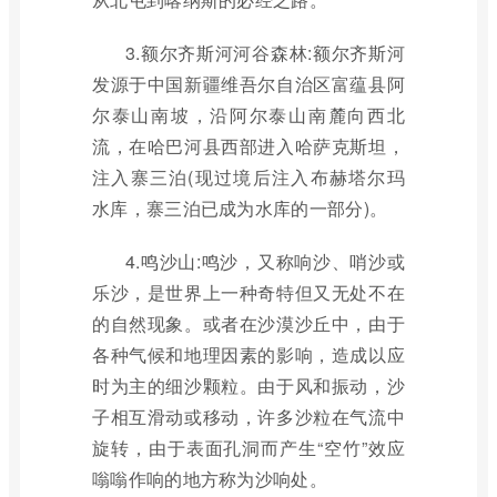
3.额尔齐斯河河谷森林:额尔齐斯河
发源于中国新疆维吾尔自治区富蕴县阿
尔泰山南坡，沿阿尔泰山南麓向西北
流，在哈巴河县西部进入哈萨克斯坦，
注入寨三泊(现过境后注入布赫塔尔玛
水库，寨三泊已成为水库的一部分)。
4.鸣沙山:鸣沙，又称响沙、哨沙或
乐沙，是世界上一种奇特但又无处不在
的自然现象。或者在沙漠沙丘中，由于
各种气候和地理因素的影响，造成以应
时为主的细沙颗粒。由于风和振动，沙
子相互滑动或移动，许多沙粒在气流中
旋转，由于表面孔洞而产生“空竹”效应
嗡嗡作响的地方称为沙响处。