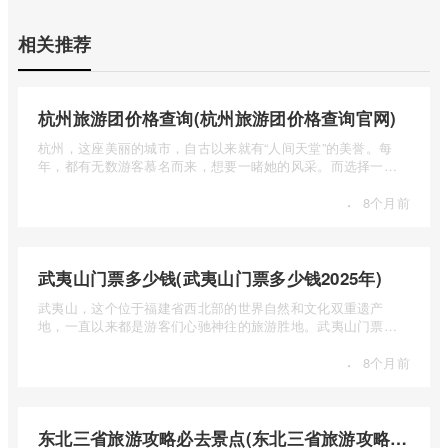
相关推荐
杭州旅游团价格查询(杭州旅游团价格查询官网)
杭州，这座美丽的城市，自古以来就有“人间天堂”的美誉。每
年，都有无数游客慕名而来，想要一睹她的风采。而选择一个
合适的旅 ...
·
8个月前
武夷山门票多少钱(武夷山门票多少钱2025年)
武夷山，这个位于福建省西北部的世界自然和文化双重遗产
地，一直以来都是游客们心驰神往的旅游胜地。武夷山门票多
少钱呢？本 ...
·
8个月前
东北三省旅游攻略必去景点(东北三省旅游攻略必去景点视频介绍)