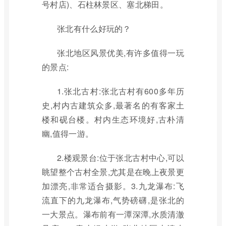
号村店)、石柱林景区、塞北梯田。
张北有什么好玩的？
张北地区风景优美,有许多值得一玩
的景点:
1.张北古村:张北古村有600多年历
史,村内古建筑众多,最著名的有客家土
楼和砚台楼。村内生态环境好,古朴清
幽,值得一游。
2.楼观景台:位于张北古村中心,可以
眺望整个古村全景,尤其是在晚上夜景更
加漂亮,非常适合摄影。3.九龙瀑布:飞
流直下的九龙瀑布,气势磅礴,是张北的
一大景点。瀑布前有一潭深潭,水质清澈