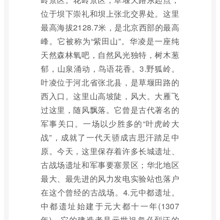
位于坝下崇礼和坝上张北交界处。这里
最高海拔2128.7米，是北京西部的最高
峰。它被称为“紫田山”。华凌是一座纯
天然森林氧吧，自然风光独特，树木葱
郁，山泉涌动，鸟语花香。3.野狐岭。
叶凌位于河北省张北县，是草堰田路的
西入口。这里山高坡陡，风大。大雁飞
过这里，随风飘落。它曾是古代著名的
军事关口。一场以少胜多的“叶虎岭大
战”，成就了一代天骄成吉思汗踏足中
原。今天，这里保存着许多长城遗址、
古战场遗址和军事要塞景区；华北地区
最大、最先进的风力发电实验站也落户
在这个曾经的古战场。4.元中都遗址。
中都遗址始建于元大都十一年(1307
年)。它的建造者是元世祖忽必烈汗的