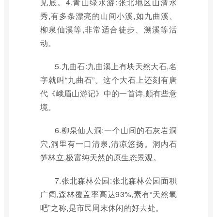
见底。4.青山绿水游:张北地区山清水
秀,有多条漂亮的山间小溪,如九曲溪、
柳泉仙溪等,非常适合徒步、溯溪等活
动。
5.九曲石:九曲溪上有块天然大石,名
字就叫“九曲石”。这个大石上还刻有唐
代《峨眉山游记》中的一首诗,颇有些意
境。
6.柳泉仙人洞:一个山间的石灰岩洞
穴,洞里有一口清泉,清凉悠扬。洞内石
笋林立,极富纯天然的原生态景观。
7.张北森林公园:张北森林公园面积
广阔,森林覆盖率高达93%,素有“天然氧
吧”之称,是市民周末休闲的好去处。