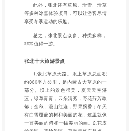
此外，张北还有草原、滑雪、滑草
等多种冰雪体验项目，可以让游客尽情
享受冬季运动的乐趣。
总之，张北景点众多、种类多样，
非常值得一游。
张北十大旅游景点
1.张北草原天路。坝上草原总面积
约360平方公里，是内蒙古大草原的一
部分。坝上的景色很美，夏天天空湛
蓝，绿草青青，云朵清秀，野花芬芳馥
郁；金秋，漫山红遍，野果飘香；冬天
有白雪覆盖的树和美丽的花，这里就像
一首美丽的诗和一幅美丽的画。2.花皮
岭景区。花岭景区，草堰天路东起点，