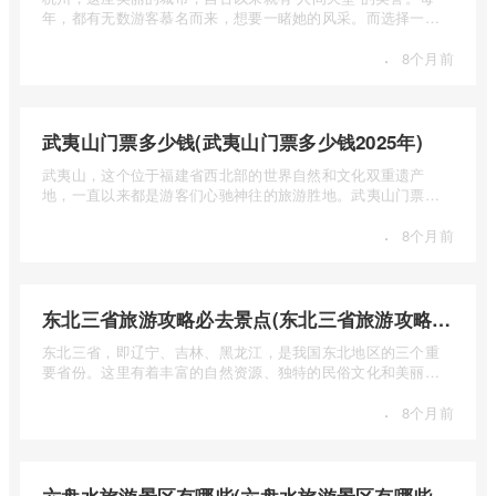
年，都有无数游客慕名而来，想要一睹她的风采。而选择一个
合适的旅 ...
·
8个月前
武夷山门票多少钱(武夷山门票多少钱2025年)
武夷山，这个位于福建省西北部的世界自然和文化双重遗产
地，一直以来都是游客们心驰神往的旅游胜地。武夷山门票多
少钱呢？本 ...
·
8个月前
东北三省旅游攻略必去景点(东北三省旅游攻略必去景点视频介绍)
东北三省，即辽宁、吉林、黑龙江，是我国东北地区的三个重
要省份。这里有着丰富的自然资源、独特的民俗文化和美丽的
自然风光 ...
·
8个月前