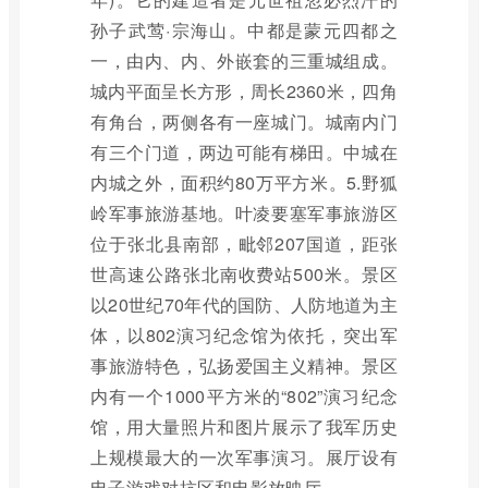
孙子武莺·宗海山。中都是蒙元四都之
一，由内、内、外嵌套的三重城组成。
城内平面呈长方形，周长2360米，四角
有角台，两侧各有一座城门。城南内门
有三个门道，两边可能有梯田。中城在
内城之外，面积约80万平方米。5.野狐
岭军事旅游基地。叶凌要塞军事旅游区
位于张北县南部，毗邻207国道，距张
世高速公路张北南收费站500米。景区
以20世纪70年代的国防、人防地道为主
体，以802演习纪念馆为依托，突出军
事旅游特色，弘扬爱国主义精神。景区
内有一个1000平方米的“802”演习纪念
馆，用大量照片和图片展示了我军历史
上规模最大的一次军事演习。展厅设有
电子游戏对抗区和电影放映厅。