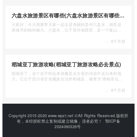
六盘水旅游景区有哪些(六盘水旅游景区有哪些景点值得去)
大家好，今天我要带大家一起走进美丽的贵州六盘水，感受这
座城市的独特魅力。六盘水，位于贵州省西部，是一个集山水
风光、民 ...
·
8个月前
稻城亚丁旅游攻略(稻城亚丁旅游攻略必去景点)
稻城亚丁，这个名字听起来就像是从古老的传说中走出来的地
方。它位于四川省甘孜藏族自治州稻城县，被誉为“香格里拉的
圣地”， ...
·
8个月前
Copyright 2015-2020 www.wpzt.net ©All Rights Reserved.版权所
有，未经授权禁止复制或建立镜像，违者必究！
鄂ICP备
2024060326号