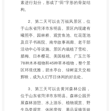
素进行划分，形成了“田”字形的骨架结
构。
2、第二天可以去万福风景区，位
于山东省菏泽市东明县。景区内现建有
曦照亭、园林桥、观赏鱼池、红花莲池
及庄子书画院、南华故事画廊、老干部
活动中心等设施。景区内栽植了雪松、
腊梅、日本樱花、美国核桃、广玉兰等
78种木本植物和45种草本植物，整个景
区环境优雅，碧水亭台、绿树蓝天交相
辉映，成为人们节日休闲的好去处。
3、第三天可以去黄河森林公园，
位于山东省菏泽市东明县。森林公园开
展森林游憩、水上游乐、植物观赏、野
生鸟类观赏、休闲度假、果品采摘等娱