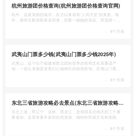
杭州旅游团价格查询(杭州旅游团价格查询官网)
杭州，这座美丽的城市，自古以来就有“人间天堂”的美誉。每
年，都有无数游客慕名而来，想要一睹她的风采。而选择一个
合适的旅 ...
·
8个月前
武夷山门票多少钱(武夷山门票多少钱2025年)
武夷山，这个位于福建省西北部的世界自然和文化双重遗产
地，一直以来都是游客们心驰神往的旅游胜地。武夷山门票多
少钱呢？本 ...
·
8个月前
东北三省旅游攻略必去景点(东北三省旅游攻略必去景点视频介绍)
东北三省，即辽宁、吉林、黑龙江，是我国东北地区的三个重
要省份。这里有着丰富的自然资源、独特的民俗文化和美丽的
自然风光 ...
·
8个月前