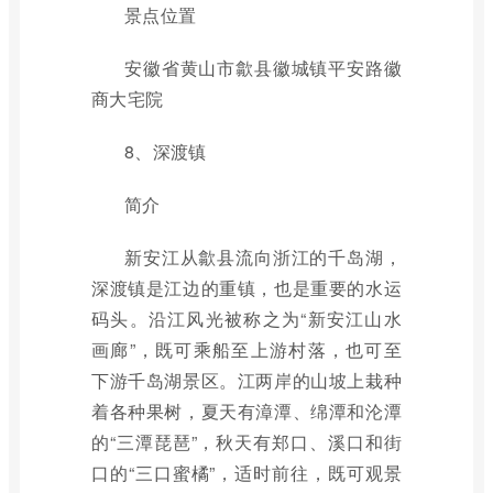
景点位置
安徽省黄山市歙县徽城镇平安路徽
商大宅院
8、深渡镇
简介
新安江从歙县流向浙江的千岛湖，
深渡镇是江边的重镇，也是重要的水运
码头。沿江风光被称之为“新安江山水
画廊”，既可乘船至上游村落，也可至
下游千岛湖景区。江两岸的山坡上栽种
着各种果树，夏天有漳潭、绵潭和沦潭
的“三潭琵琶”，秋天有郑口、溪口和街
口的“三口蜜橘”，适时前往，既可观景