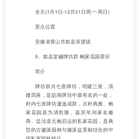
全天(1月1日-12月31日周一-周日)
景点位置
安徽省黄山市歙县深渡镇
9、歙县棠樾牌坊群·鲍家花园景区
简介
牌坊群共七座牌坊，明建三座，清
建四座，是皖南牌坊中最有名的一处，
村内七座牌坊逶迤成群，古朴典雅。鲍
家花园原为清乾隆、嘉庆年间著名徽
商、盐法道元鲍启运的私家花园，是典
型的古徽派园林与徽派盆景相结合的中
国私家园林精品。