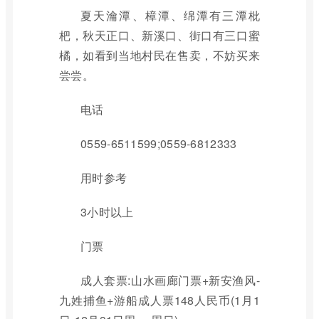
夏天瀹潭、樟潭、绵潭有三潭枇
杷，秋天正口、新溪口、街口有三口蜜
橘，如看到当地村民在售卖，不妨买来
尝尝。
电话
0559-6511599;0559-6812333
用时参考
3小时以上
门票
成人套票:山水画廊门票+新安渔风-
九姓捕鱼+游船成人票148人民币(1月1