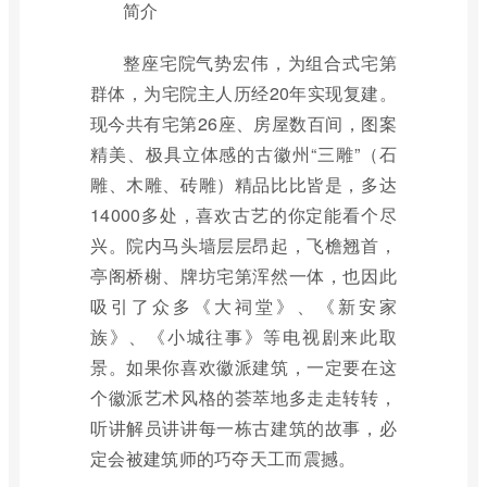
简介
整座宅院气势宏伟，为组合式宅第
群体，为宅院主人历经20年实现复建。
现今共有宅第26座、房屋数百间，图案
精美、极具立体感的古徽州“三雕”（石
雕、木雕、砖雕）精品比比皆是，多达
14000多处，喜欢古艺的你定能看个尽
兴。院内马头墙层层昂起，飞檐翘首，
亭阁桥榭、牌坊宅第浑然一体，也因此
吸引了众多《大祠堂》、《新安家
族》、《小城往事》等电视剧来此取
景。如果你喜欢徽派建筑，一定要在这
个徽派艺术风格的荟萃地多走走转转，
听讲解员讲讲每一栋古建筑的故事，必
定会被建筑师的巧夺天工而震撼。