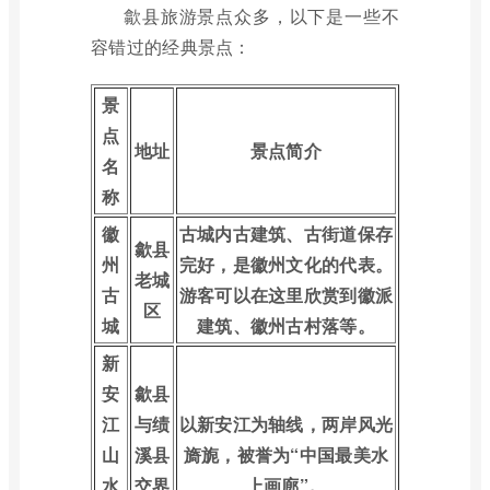
歙县旅游景点众多，以下是一些不
容错过的经典景点：
景
点
地址
景点简介
名
称
徽
古城内古建筑、古街道保存
歙县
州
完好，是徽州文化的代表。
老城
古
游客可以在这里欣赏到徽派
区
城
建筑、徽州古村落等。
新
安
歙县
江
与绩
以新安江为轴线，两岸风光
山
溪县
旖旎，被誉为“中国最美水
水
交界
上画廊”。