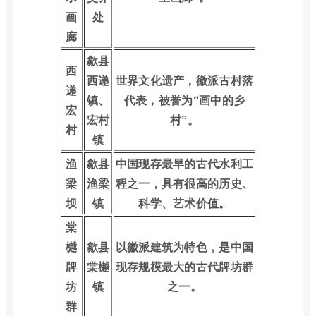
画
处
廊
歙县
西
西递
世界文化遗产，徽派古村落
递
镇、
代表，被誉为“画中的乡
宏
宏村
村”。
村
镇
渔
歙县
中国现存最早的古代水利工
梁
渔梁
程之一，具有很高的历史、
坝
镇
科学、艺术价值。
棠
樾
歙县
以徽派建筑为特色，是中国
牌
棠樾
现存规模最大的古代牌坊群
坊
镇
之一。
群