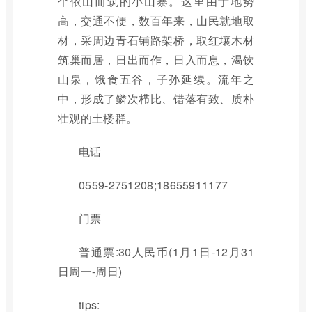
个依山而筑的小山寨。这里由于地势
高，交通不便，数百年来，山民就地取
材，采周边青石铺路架桥，取红壤木材
筑巢而居，日出而作，日入而息，渴饮
山泉，饿食五谷，子孙延续。流年之
中，形成了鳞次栉比、错落有致、质朴
壮观的土楼群。
电话
0559-2751208;18655911177
门票
普通票:30人民币(1月1日-12月31
日周一-周日)
tips: