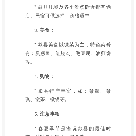
* 歙县县城及各个景点附近都有酒
店、民宿可供选择，价格适中。
3.
美食
：
* 歙县美食以徽菜为主，特色菜肴
有：臭鳜鱼、红烧肉、毛豆腐、油煎饼
等。
4.
购物
：
* 歙县特产丰富，如：徽墨、徽
砚、徽茶、徽绣等。
5.
注意事项
：
* 春夏季节是游玩歙县的最佳时