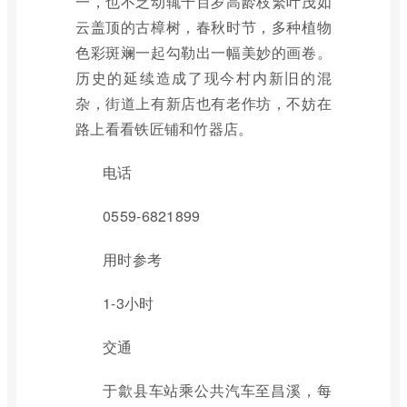
一，也不乏动辄千百岁高龄枝繁叶茂如
云盖顶的古樟树，春秋时节，多种植物
色彩斑斓一起勾勒出一幅美妙的画卷。
历史的延续造成了现今村内新旧的混
杂，街道上有新店也有老作坊，不妨在
路上看看铁匠铺和竹器店。
电话
0559-6821899
用时参考
1-3小时
交通
于歙县车站乘公共汽车至昌溪，每