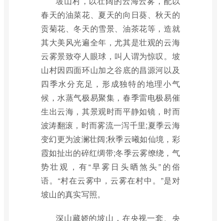
坡山村，以壮阔的云海云雾，配以
春天的油菜花、夏天的向日葵、秋天的
贡菊花、冬天的雪景、油茶花等，造就
其大美风光遍全年，尤其是壮观的云海
云雾景致夺人眼球，叫人谓为惊叹。坡
山村因四面环山加之谷底的昌源河以及
四季水分充足，形成独特的地理小气
候，水蒸气极易聚集，春季雷电极易催
生出云海，其景观时而平静如镜，时而
波涛翻滚，时而雾流一泻千里;夏季云海
变幻更为波澜壮阔;秋季云曦如仙境，彩
霞如扯出的碎红绸带;冬季云雾缭绕，气
势壮观，有“早雾日头晒煞头”的俗
语。“村在云雾中，云雾在村中。”是对
坡山的真实写照。
深山藏娇的坡山，在央视一套、央