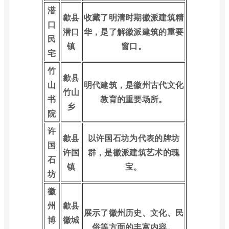
潜
歙县
收藏了明清时期徽派建筑精
口
潜口
华，是了解徽派建筑的重要
民
镇
窗口。
宅
竹
歙县
山
明代建筑，是徽州古代文化
竹山
书
教育的重要场所。
乡
院
许
歙县
以许国石坊为代表的牌坊
国
许国
群，是徽派建筑艺术的瑰
石
镇
宝。
坊
徽
州
歙县
展示了徽州历史、文化、民
博
徽城
俗等方面的丰富内容。