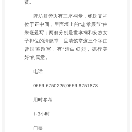
赏。
牌坊群旁边有三座祠堂，鲍氏支祠
位于正中间，里面墙上的“忠孝廉节”由
朱熹题写；两侧分别是世孝祠和安放女
子排位的清懿堂，且清懿堂这三个字由
曾国藩题写，有“清白贞烈，德行美
好”的寓意。
电话
0559-6750225;0559-6751878
用时参考
1-3小时
门票