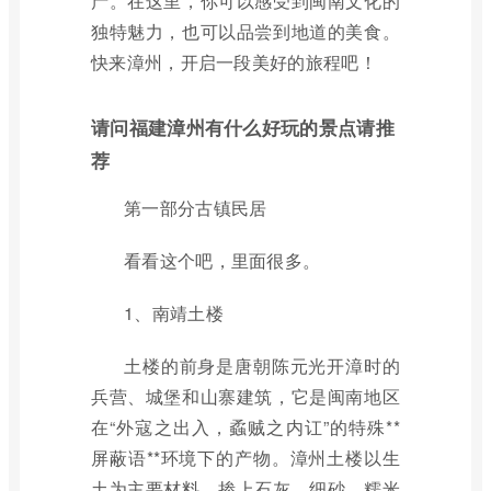
产。在这里，你可以感受到闽南文化的
独特魅力，也可以品尝到地道的美食。
快来漳州，开启一段美好的旅程吧！
请问福建漳州有什么好玩的景点请推
荐
第一部分古镇民居
看看这个吧，里面很多。
1、南靖土楼
土楼的前身是唐朝陈元光开漳时的
兵营、城堡和山寨建筑，它是闽南地区
在“外寇之出入，蟊贼之内讧”的特殊**
屏蔽语**环境下的产物。漳州土楼以生
土为主要材料，掺上石灰、细砂、糯米