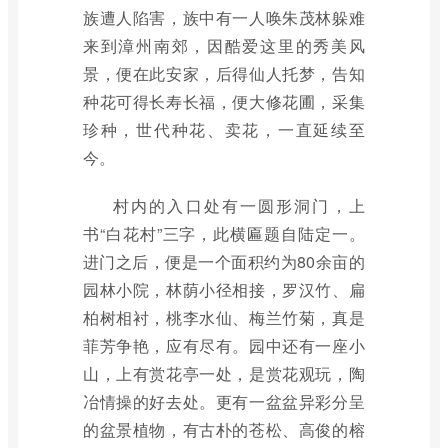
族遭人陷害，族中有一人唤朱茂林躲难
来到漳州南郊，因酷爱这里的秀美风
景，便在此安家，后得仙人托梦，告知
种花可得长寿长福，便大修花圃，采集
珍种，世代种花、卖花，一直延续至
今。
村内的入口处有一圆形洞门，上
书“白花村”三字，此横匾题自陆定一。
进门之后，便是一个面积约为80余亩的
园林小院，林荫小径相接，罗汉竹、扁
柏树相衬，桃李水仙、梅兰竹菊，真是
菲芳争艳，应有尽有。园中还有一座小
山，上有赏花亭一处，是赏花观玩，陶
冶情操的好去处。更有一盆盆异彩分呈
的盆景植物，有古朴的苍松、高俊的榕