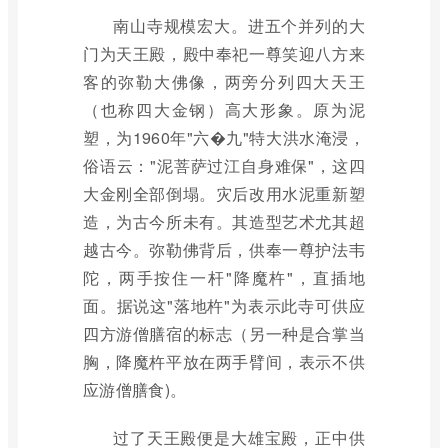
南山寺规模宏大。进五个并列的大
门为天王殿，殿中奉祀一尊笑迎八方来
客的弥勒大佛像，两旁分列四大天王
（也称四大金钢）高大形象。原为泥
塑，为1960年"六�九"特大洪水淹浸，
俗语云："泥菩萨过江自身难保"，这四
大金刚全部倒塌。灾后改用水泥重新塑
造，为古今所未有。其造型艺术尤其超
越古今。弥勒佛背后，供奉一尊护法韦
陀，两手按住一杆"降魔杵"，直插地
面。据说这"落地杵"为表示此寺可供应
四方游僧膳宿的标志（另一种是合掌当
胸，降魔杵平放在两手臂间，表示不供
应游僧膳食)。
过了天王殿便是大雄宝殿，正中供