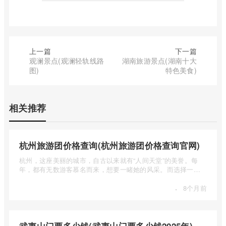
上一篇
下一篇
观澜景点(观澜轻轨线路
湖南旅游景点(湖南十大
图)
特色美食)
相关推荐
杭州旅游团价格查询(杭州旅游团价格查询官网)
杭州，这座美丽的城市，自古以来就有“人间天堂”的美誉。每
年，都有无数游客慕名而来，想要一睹她的风采。而选择一个
合适的旅 ...
·
8个月前