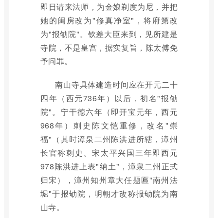
即日请来法师，为金娘剃度为尼，并把
她的闺房改为"修真净室"，将府第改
为"报劬院"。钦差大臣来到，见所建是
寺院，不是皇宫，据实复旨，陈太傅免
予问罪。
南山寺具体建造时间应在开元二十
四年（西元736年）以后，初名"报劬
院"。宁干德六年（即开宝元年，西元
968年）刺史陈文恺重修，改名"崇
福"（其时漳泉二州陈洪进所辖，漳州
长官称刺史。宋太平兴国三年即西元
978陈洪进上表"纳土"，漳泉二州正式
归宋），漳州知州章大任题匾"南州法
堀"于报劬院，明朝才改称报劬院为南
山寺。