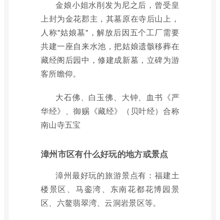
金娘小姐水削发为尼之后，曾受皇
上封为金花郡主，其墓原在寺后山上，
人称"姑娘墓"，解放后因五个工厂需要
共建一座自来水池，把姑娘遗骸移葬在
藏经阁后园中，修建成新墓，立碑为游
客所瞻仰。
大石佛、白玉佛、大钟、血书《严
华经》、御赐《藏经》（贝叶经）合称
南山寺五宝
漳州市区有什么好玩的地方或景点
漳州最好玩的旅游景点有：福建土
楼景区、马銮湾、东南花都花博园景
区、六鳌翡翠湾、云洞岩景区等。