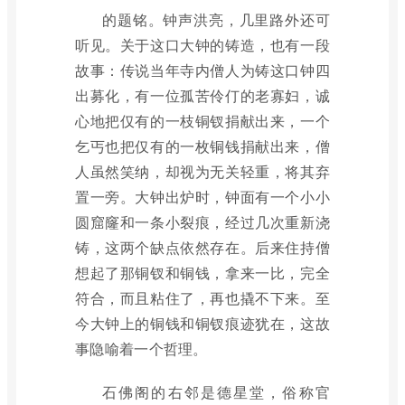
的题铭。钟声洪亮，几里路外还可
听见。关于这口大钟的铸造，也有一段
故事：传说当年寺内僧人为铸这口钟四
出募化，有一位孤苦伶仃的老寡妇，诚
心地把仅有的一枝铜钗捐献出来，一个
乞丐也把仅有的一枚铜钱捐献出来，僧
人虽然笑纳，却视为无关轻重，将其弃
置一旁。大钟出炉时，钟面有一个小小
圆窟窿和一条小裂痕，经过几次重新浇
铸，这两个缺点依然存在。后来住持僧
想起了那铜钗和铜钱，拿来一比，完全
符合，而且粘住了，再也撬不下来。至
今大钟上的铜钱和铜钗痕迹犹在，这故
事隐喻着一个哲理。
石佛阁的右邻是德星堂，俗称官