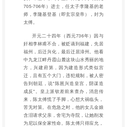
705-706年）进士，任太子李隆基的老
师，李隆基登基（即玄宗皇帝），封为
太傅。
开元二十四年（西元736年）因与
奸相李林甫不合，被贬谪到福建，先居
福州，后迁兴化，最后迁居漳州。他看
中九龙江畔丹霞山麓这块山水秀丽的地
方，兴建府第，因为建造形式类似宫
迁，且有五个大门，违犯规制，被人密
告到朝廷，说"陈邕兴造皇宫，阴谋造
成反"。皇上派钦差前来查办，消息传
来，陈太傅慌了手脚，心想大祸临头，
苦无对策。在危急之时，他的女儿金娘
含泪请求父亲，舍宅为寺院，让她削发
为尼以保全家性命。陈太傅只得应允，