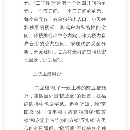
元。“二宜楼”环周有十个是四开间的单
元，一个五开间、一个三开间的单元。
每个单元各自有单独的出入口、小天井
和独用的楼梯，构成户内私密性的空
间。环楼围合出中心内院，作为楼内多
户合用的公共空间。按现代的观念分
析，毫无疑问，它具有最好的空间私密
性层次，适宜居住。
△防卫最周密
“二宜楼”除了一般土楼的防卫措施
外，第四层外围“隐通廊”的设置，在福
建圆楼中也属罕见。迄今所知，除“南
阳楼”外，仅平和县霞寨的圆楼“联芳
楼”和永定县古竹乡的方楼“五实楼”有类
似的外围通廊。“隐通廊”不仅使各个独