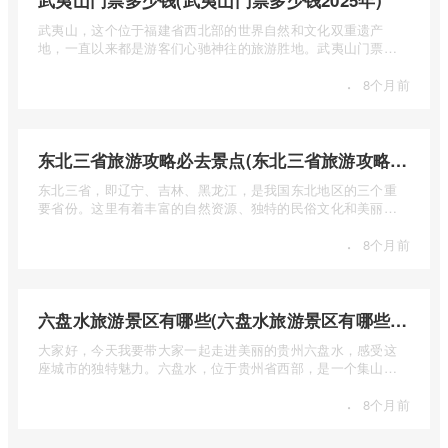
武夷山门票多少钱(武夷山门票多少钱2025年)
武夷山，这个位于福建省西北部的世界自然和文化双重遗产
地，一直以来都是游客们心驰神往的旅游胜地。武夷山门票多
少钱呢？本 ...
·
8个月前
东北三省旅游攻略必去景点(东北三省旅游攻略必去景点视频介绍)
东北三省，即辽宁、吉林、黑龙江，是我国东北地区的三个重
要省份。这里有着丰富的自然资源、独特的民俗文化和美丽的
自然风光 ...
·
8个月前
六盘水旅游景区有哪些(六盘水旅游景区有哪些景点值得去)
大家好，今天我要带大家一起走进美丽的贵州六盘水，感受这
座城市的独特魅力。六盘水，位于贵州省西部，是一个集山水
风光、民 ...
·
8个月前