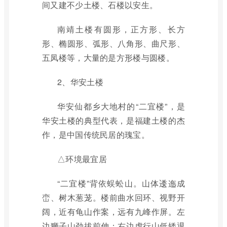
间又建不少土楼、石楼以安生。
南靖土楼有圆形，正方形、长方
形、椭圆形、弧形、八角形、曲尺形、
五凤楼等，大量的是方形楼与圆楼。
2、华安土楼
华安仙都乡大地村的“二宜楼”，是
华安土楼的典型代表，是福建土楼的杰
作，是中国传统民居的瑰宝。
△环境最宜居
“二宜楼”背依蜈蚣山。山体逶迤成
峦、树木葱茏。楼前曲水回环、视野开
阔，近有龟山作案，远有九峰作屏。左
边狮子山劲拔前伸；右边虎行山低矮退