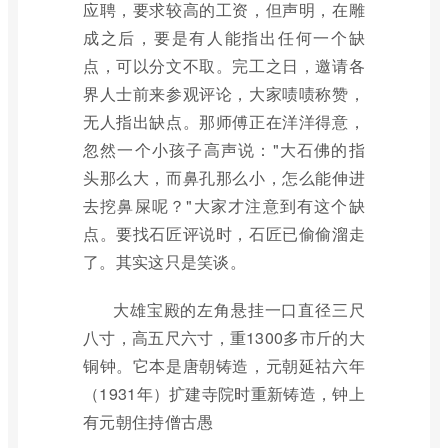
应聘，要求较高的工资，但声明，在雕
成之后，要是有人能指出任何一个缺
点，可以分文不取。完工之日，邀请各
界人士前来参观评论，大家啧啧称赞，
无人指出缺点。那师傅正在洋洋得意，
忽然一个小孩子高声说："大石佛的指
头那么大，而鼻孔那么小，怎么能伸进
去挖鼻屎呢？"大家才注意到有这个缺
点。要找石匠评说时，石匠已偷偷溜走
了。其实这只是笑谈。
大雄宝殿的左角悬挂一口直径三尺
八寸，高五尺六寸，重1300多市斤的大
铜钟。它本是唐朝铸造，元朝延祜六年
（1931年）扩建寺院时重新铸造，钟上
有元朝住持僧古愚