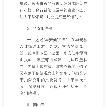
得多。长满青苔的石阶，细细木版盖成
的小楼，穿行错落老屋中的幽幽小道。
让人不禁怀疑，时空是否已经错乱？
5、华安仙字潭
千古之迷“华安仙字潭”，在华安县
沙建镇许田村，九龙江支流的汰溪下
游，距漳州市区34公里。华安仙字潭两
山夹峙，溪流弯曲成潭，北岸峭壁林
立，岩壁上散布着几组古怪苍老、似字
又有别于传统观念上的文字，似画又过
于抽象变形的文化符号，由于年代久
远，深奥难懂，讹传为神仙所书，故
名“仙字潭”。
6、南山寺