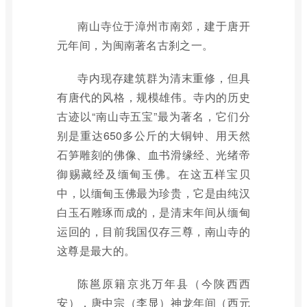
南山寺位于漳州市南郊，建于唐开
元年间，为闽南著名古刹之一。
寺内现存建筑群为清末重修，但具
有唐代的风格，规模雄伟。寺内的历史
古迹以“南山寺五宝”最为著名，它们分
别是重达650多公斤的大铜钟、用天然
石笋雕刻的佛像、血书滑缘经、光绪帝
御赐藏经及缅甸玉佛。在这五样宝贝
中，以缅甸玉佛最为珍贵，它是由纯汉
白玉石雕琢而成的，是清末年间从缅甸
运回的，目前我国仅存三尊，南山寺的
这尊是最大的。
陈邕原籍京兆万年县（今陕西西
安），唐中宗（李显）神龙年间（西元