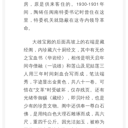
房，原是供来客住的。1930-1931年
间，陶铸任闽南特委书记时曾住在这
里，特委机关就隐蔽在这寺内领导革
命。
大雄宝殿的后面高坡上的右端是藏
经阁，内珍藏六十厨经文，其中有无价
之宝血书《华岩经》，相传是明天启年
间寺僧融（一说雄）和莲山及尼姑莲三
人用三年时间刺血合写而成，笔法端
秀，字迹显出金黄色，共八十一卷。可
惜在"文革"时受破坏，仅存残页。还有
光绪帝御赐《藏经》，即贝叶经，也是
少有的珍贵文物。阁中还供奉一尊白石
佛，是用纯白色大理石雕琢而成，高六
尺，重四千公斤。因光洁如玉，被称为