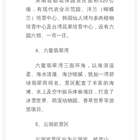
东南花都花博园景区面积320公
顷，有现代农业示范园、洋兰（蝴蝶
兰）培育中心、韩国仙人球与多肉植物
培育中心及台湾花果培育中心，设有六
园六馆、一市一庄。
4、六鳌翡翠湾
六鳌翡翠湾三面环海，以海浪温
柔、海水清澈、海沙细腻，犹如一湾碧
绿翡翠而得名。景区配套了丰富的海
滩、水上及空中娱乐体验项目，打造了
冰雪世界、萌宠动物园、香草世界等游
览项目。
5、云洞岩景区
云洞岩景区分为云洞岩、岭兜山、