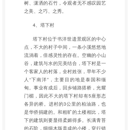
树、潇洒的石竹，令观者无不感叹园艺
之美、之巧、之秀。
4、塔下村
塔下村位于书洋世遗景观区的中心
点，不大的村子中间，一条小溪悠悠地
流淌着，倍感灵性的存在。空幽的小山
谷，建筑与水的完美结合，塔下村是一
个客家人的村落，全村姓张，早年不少
人“下南洋”，主要目的地是泰国和缅
甸。事业有成后，回乡铺路搭桥，光耀
门楣，因此不大的塔下村却有5座形态
各异的桥。进村的3公里的柏油路，也
是华侨捐建的。和粗旷的土楼相比，塔
下的建筑则要显得柔媚得多。长满青苔
的石阶，细细木版盖成的小楼，穿行错