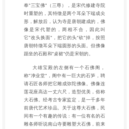
奉"三宝佛"（三尊），是宋代修建寺院
时重塑的，其特徵是两个耳朵下端成尖
形，解放后，认为寺是唐朝建成的，佛
像是宋代塑的，两相不合，因此叫
它"改头换面"，把它的头"砍"掉，按照
唐朝特徵耳朵下端圆形的头面。但佛像
踞坐的石殿和"桌裙"仍是宋朝的。
大雄宝殿的左侧有一个石佛阁，
称"净业堂"，阁中有一巨大的石笋，聘
请石匠各师把它雕成弥陀佛像。佛像连
莲花座高达一丈六尺，造型优美，俗称
大石佛。经考古专家监定，是一千多年
前唐代艺术珍品。关于这尊大石佛，民
间有一个有趣的传说：有一位有名的石
雕各师听说南山寺要雕塑大石佛，前来