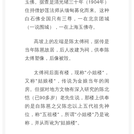
玉佛。据查是清光绪三十年（1904年）
住持僧妙莲法师从缅甸募化而来。这种
白石佛全国只有三尊，一在北京团城
（一说围城），一在上海玉佛寺。
高坡上的左端是陈太傅祠，据传是
当年陈邕故居，后人改建为祠，供奉陈
太傅塑像，后像被毁。
太傅祠后面有楼，现称"小姐楼"，
又称"姑娘楼"，传说为金娘当年的闺
房。但据对地方文物有深入研究的陈北
恺（已90多岁）老先生说，那楼上供奉
的是自陈邕之父陈忠以上五代祖先神
位，称"五祖楼"，所谓"小姐楼"乃是讹
称，并从而讹为"姑娘楼"。