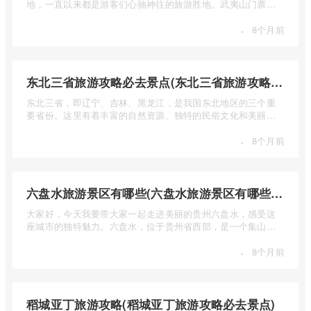
地，一直以来都是游客们心驰神往的旅游胜地。武夷山门票多
少钱呢？本 ...
·
8个月前
东北三省旅游攻略必去景点(东北三省旅游攻略必去景点视频介绍)
东北三省，即辽宁、吉林、黑龙江，是我国东北地区的三个重
要省份。这里有着丰富的自然资源、独特的民俗文化和美丽的
自然风光 ...
·
8个月前
六盘水旅游景区有哪些(六盘水旅游景区有哪些景点值得去)
大家好，今天我要带大家一起走进美丽的贵州六盘水，感受这
座城市的独特魅力。六盘水，位于贵州省西部，是一个集山水
风光、民 ...
·
8个月前
稻城亚丁旅游攻略(稻城亚丁旅游攻略必去景点)