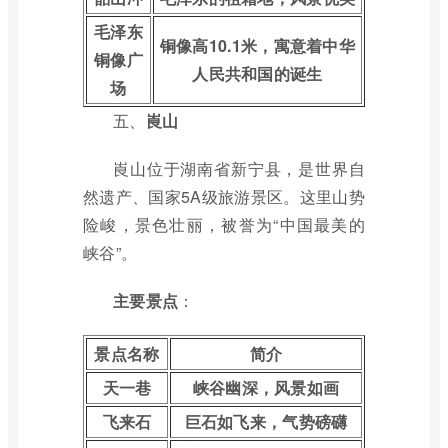
毛泽东
铜像高10.1米，寓意着中华
铜像广
人民共和国的诞生
场
五、
崀山
崀山位于湖南省新宁县，是世界自
然遗产、国家5A级旅游景区。这里山势
险峻，景色壮丽，被誉为“中国最美的
峡谷”。
主要景点
：
景点名称
简介
天一巷
峡谷幽深，风景如画
飞来石
巨石如飞来，气势磅礴