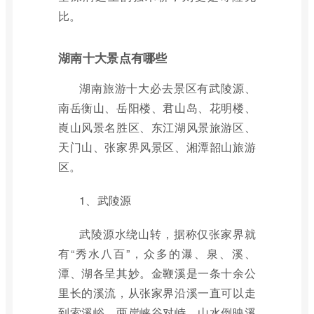
比。
湖南十大景点有哪些
湖南旅游十大必去景区有武陵源、
南岳衡山、岳阳楼、君山岛、花明楼、
崀山风景名胜区、东江湖风景旅游区、
天门山、张家界风景区、湘潭韶山旅游
区。
1、武陵源
武陵源水绕山转，据称仅张家界就
有“秀水八百”，众多的瀑、泉、溪、
潭、湖各呈其妙。金鞭溪是一条十余公
里长的溪流，从张家界沿溪一直可以走
到索溪峪，两岸峡谷对峙，山水倒映溪