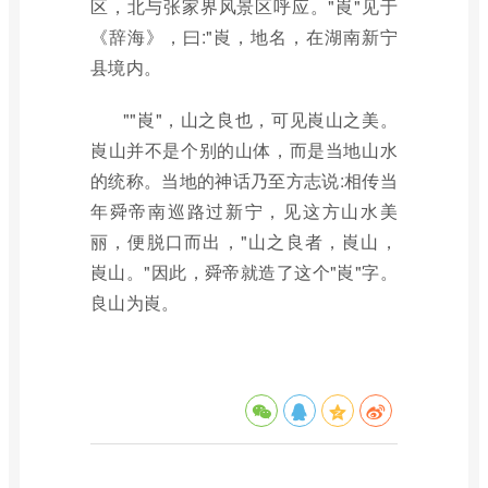
区，北与张家界风景区呼应。"崀"见于
《辞海》，曰:"崀，地名，在湖南新宁
县境内。
""崀"，山之良也，可见崀山之美。
崀山并不是个别的山体，而是当地山水
的统称。当地的神话乃至方志说:相传当
年舜帝南巡路过新宁，见这方山水美
丽，便脱口而出，"山之良者，崀山，
崀山。"因此，舜帝就造了这个"崀"字。
良山为崀。