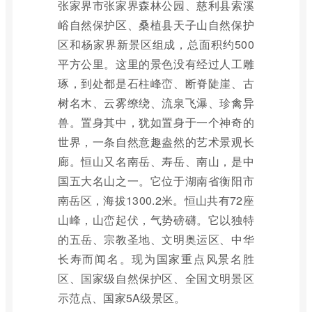
张家界市张家界森林公园、慈利县索溪
峪自然保护区、桑植县天子山自然保护
区和杨家界新景区组成，总面积约500
平方公里。这里的景色没有经过人工雕
琢，到处都是石柱峰峦、断脊陡崖、古
树名木、云雾缭绕、流泉飞瀑、珍禽异
兽。置身其中，犹如置身于一个神奇的
世界，一条自然意趣盎然的艺术景观长
廊。恒山又名南岳、寿岳、南山，是中
国五大名山之一。它位于湖南省衡阳市
南岳区，海拔1300.2米。恒山共有72座
山峰，山峦起伏，气势磅礴。它以独特
的五岳、宗教圣地、文明奥运区、中华
长寿而闻名。现为国家重点风景名胜
区、国家级自然保护区、全国文明景区
示范点、国家5A级景区。