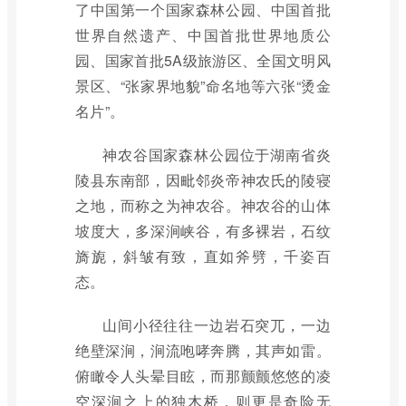
了中国第一个国家森林公园、中国首批
世界自然遗产、中国首批世界地质公
园、国家首批5A级旅游区、全国文明风
景区、“张家界地貌”命名地等六张“烫金
名片”。
神农谷国家森林公园位于湖南省炎
陵县东南部，因毗邻炎帝神农氏的陵寝
之地，而称之为神农谷。神农谷的山体
坡度大，多深涧峡谷，有多裸岩，石纹
旖旎，斜皱有致，直如斧劈，千姿百
态。
山间小径往往一边岩石突兀，一边
绝壁深涧，涧流咆哮奔腾，其声如雷。
俯瞰令人头晕目眩，而那颤颤悠悠的凌
空深涧之上的独木桥，则更是奇险无