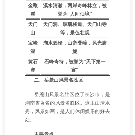
金鞭
溪水清澈，两岸奇峰林立，被
溪
誉为“人间仙境”
天门
天门洞、玻璃栈道、天门山寺
山
等，景色壮观
宝峰
湖水碧绿，山峦叠嶂，风光旖
湖
旎
黄石
石峰奇特，被誉为“天下第一
寨
寨”
二、
岳麓山风景名胜区
岳麓山风景名胜区位于长沙市，是
湖南省著名的风景名胜区。这里山清水
秀，风景如画，是人们休闲娱乐的好去
处。
主要景点
：