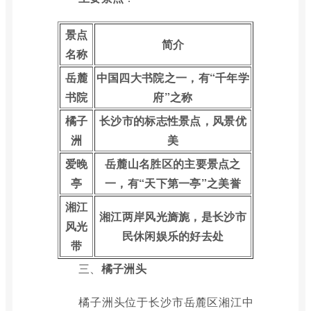
景点
简介
名称
岳麓
中国四大书院之一，有“千年学
书院
府”之称
橘子
长沙市的标志性景点，风景优
洲
美
爱晚
岳麓山名胜区的主要景点之
亭
一，有“天下第一亭”之美誉
湘江
湘江两岸风光旖旎，是长沙市
风光
民休闲娱乐的好去处
带
三、
橘子洲头
橘子洲头位于长沙市岳麓区湘江中