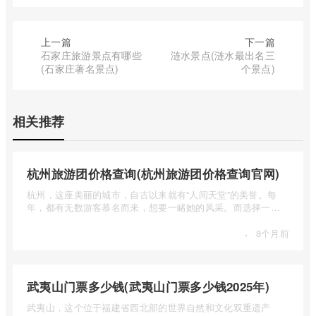
上一篇
下一篇
石家庄旅游景点有哪些
涟水景点(涟水最出名三
(石家庄著名景点)
个景点)
相关推荐
杭州旅游团价格查询(杭州旅游团价格查询官网)
杭州，这座美丽的城市，自古以来就有“人间天堂”的美誉。每
年，都有无数游客慕名而来，想要一睹她的风采。而选择一个
合适的旅 ...
·
8个月前
武夷山门票多少钱(武夷山门票多少钱2025年)
武夷山，这个位于福建省西北部的世界自然和文化双重遗产