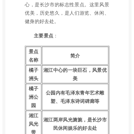
心，是长沙市的标志性景点。这里风景
优美，历史悠久，是人们游览、休闲、
健身的好去处。
主要景点
：
景点
简介
名称
橘子
湘江中心的一块巨石，风景优
洲头
美
橘子
公园内有毛泽东青年艺术雕
洲公
塑、毛泽东诗词碑廊等
园
湘江
湘江两岸风光旖旎，是长沙市
风光
民休闲娱乐的好去处
带