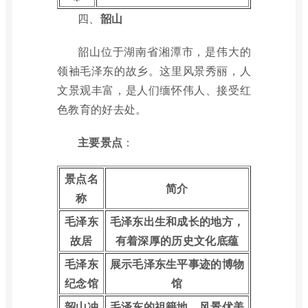
四、
韶山
韶山位于湖南省湘潭市，是伟大的
领袖毛泽东的故乡。这里风景秀丽，人
文景观丰富，是人们缅怀伟人、接受红
色教育的好去处。
主要景点
：
景点名
简介
称
毛泽东
毛泽东出生和成长的地方，
故居
有着深厚的历史文化底蕴
毛泽东
展示毛泽东生平事迹的博物
纪念馆
馆
韶山冲
毛泽东的祖籍地，风景优美