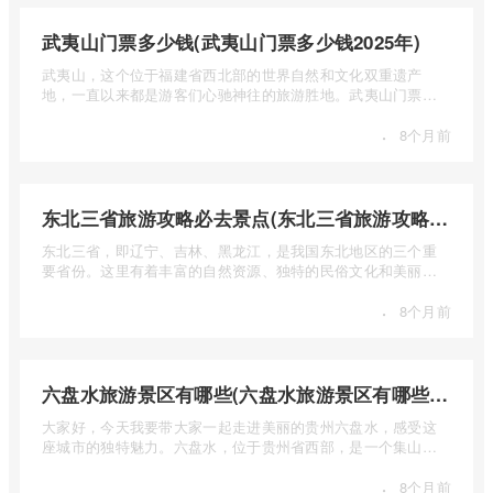
武夷山门票多少钱(武夷山门票多少钱2025年)
武夷山，这个位于福建省西北部的世界自然和文化双重遗产
地，一直以来都是游客们心驰神往的旅游胜地。武夷山门票多
少钱呢？本 ...
·
8个月前
东北三省旅游攻略必去景点(东北三省旅游攻略必去景点视频介绍)
东北三省，即辽宁、吉林、黑龙江，是我国东北地区的三个重
要省份。这里有着丰富的自然资源、独特的民俗文化和美丽的
自然风光 ...
·
8个月前
六盘水旅游景区有哪些(六盘水旅游景区有哪些景点值得去)
大家好，今天我要带大家一起走进美丽的贵州六盘水，感受这
座城市的独特魅力。六盘水，位于贵州省西部，是一个集山水
风光、民 ...
·
8个月前