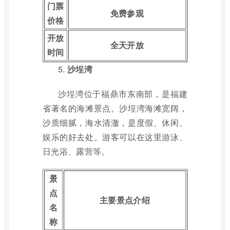
门票
免费参观
价格
开放
全天开放
时间
5.
沙埕湾
沙埕湾位于福鼎市东南部，是福建
省著名的海滩景点。沙埕湾海滩宽阔，
沙质细腻，海水清澈，是度假、休闲、
娱乐的好去处。游客可以在这里游泳、
日光浴、露营等。
景
点
主要景点介绍
名
称