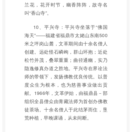
兰花，花开时节，幽香阵阵，故寺名
叫“香山寺”。
10、平兴寺：平兴寺坐落于“佛国
海天”——福建省福鼎市太姥山东南500
米之坪岗山麓，文革期间由十余名僧人
创建。远处怪石嶙峋，群山环抱；近处
松竹并茂，叠翠重重；曲径通幽，实乃
隐逸修真办道之胜地。平兴寺在界诠法
师的带领下，发扬佛教优良传统。以普
度众生为根本，也为慈善事业做出贡
献。1966年，文革伊始，由福鼎县－部
组织全县僧众由青藏法师为首创办佛教
徒茶场。十余名僧人于此结茅而住，垦
荒种植，早晚课诵，从未间断。