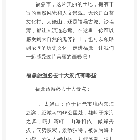
福鼎市，这片美丽的土地，拥有丰
富的自然风光和人文景观。无论是白茶
文化村、太姥山，还是福鼎古城、沙埕
湾，都让人流连忘返。在这里，你可以
感受到大自然的鬼斧神工，也可以领略
到浓厚的历史文化。走进福鼎，让我们
一起感受这片美丽的画卷吧！
福鼎旅游必去十大景点有哪些
福鼎旅游必去十大景点：
1、太姥山：位于福鼎市境内东海
之滨，距城南约45公里处，雄峙于东海
之滨，晴川湾畔，山海相依，傲岸秀
拔，气势恢宏，景致独特，被誉为海上
仙都。分为太姥山岳、九鲤溪瀑、晴川