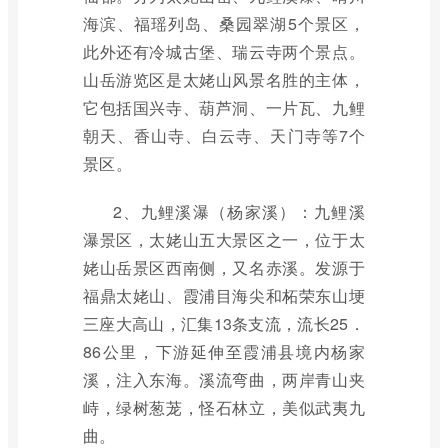
海滨、福瑶列岛、桑园翠湖5个景区，
此外还有冷城古堡、瑞云寺两个景点。
山岳游览区是太姥山风景名胜的主体，
它包括国兴寺、葫芦洞、一片瓦、九鲤
朝天、香山寺、白云寺、天门寺等7个
景区。
2、九鲤溪瀑（杨家溪）：九鲤溪
瀑景区，太姥山五大景区之一，位于太
姥山岳景区西南侧，又名赤溪。发源于
福鼎太姥山、霞浦目海尖和柘荣东山埂
三座大高山，汇集13条支流，流长25．
86公里，下游延伸至霞浦县境内杨家
溪，注入东海。溪流弯曲，两岸青山夹
峙，绿树葱茏，怪石林立，美似武夷九
曲。