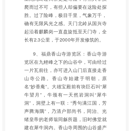
爬而过不可，有些人却偏要在这险处探
胜。过了险峰，极目千里，气象万千，
确有无限风光之感。天门北岭从国兴寺
起沿着麒麟岗一直盘旋抵至天门寺，全
长有2.3公里，于2000年开发修筑的。
9、福鼎香山寺游览区：香山寺游
览区在九鲤峰之下的山谷中，可由经过
一片瓦前往，亦可进入山门后直接走香
山寺公路。香山寺始建于明朝，原
名“妙香庵”。大雄宝殿前有块巨石叫“犀
牛望月”，牛颈有一天然岩洞叫“犀牛
洞”，洞壁上有一联：“秀句满江国，芳
声腾海隅”，乃清户部尚书，同治、光
绪皇帝的老师翁同龢所题，旧时佛堂就
建在犀牛洞内。香山寺周围的山谷盛产