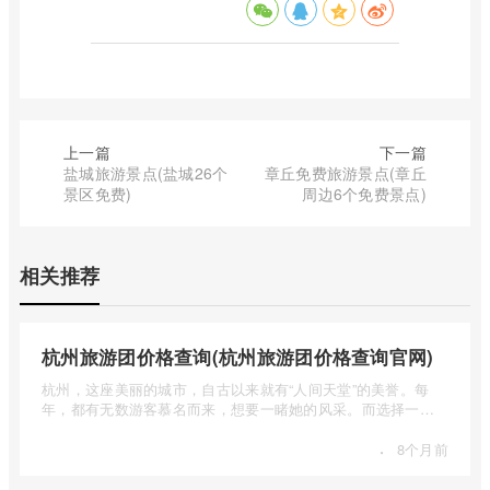
上一篇
下一篇
盐城旅游景点(盐城26个
章丘免费旅游景点(章丘
景区免费)
周边6个免费景点)
相关推荐
杭州旅游团价格查询(杭州旅游团价格查询官网)
杭州，这座美丽的城市，自古以来就有“人间天堂”的美誉。每
年，都有无数游客慕名而来，想要一睹她的风采。而选择一个
合适的旅 ...
·
8个月前