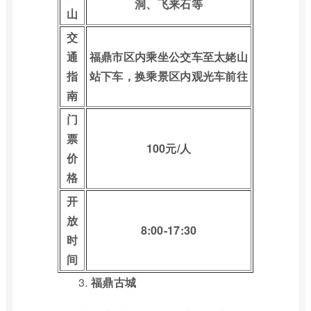
洞、飞来石等
山
交
通
福鼎市区内乘坐公交车至太姥山
指
站下车，换乘景区内观光车前往
南
门
票
100元/人
价
格
开
放
8:00-17:30
时
间
3.
福鼎古城