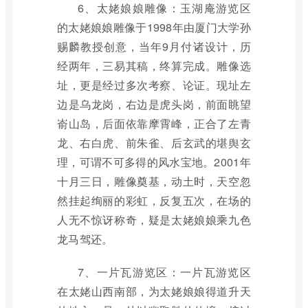
6、太姥娘娘雕像：玉湖庵游览区
的太姥娘娘雕像于1998年由厦门大学孙
赐麟教授创意，当年9月付诸设计，历
经两年，三易其稿，终算完成。雕像选
址，更是经过多次考察、论证。现址左
边是乌龙岗，右边是虎头岗，前面眺望
嵛山岛，后面依靠摩霄峰，正合了左青
龙、右白虎、前朱雀、后玄武的堪舆玄
理，可谓不可多得的风水宝地。2001年
十月三日，雕像奠基，动土时，天空忽
然挂起绚丽的彩虹，反复五次，在场的
人无不惊讶称奇，疑是太姥娘娘乘九色
龙马驾还。
7、一片瓦游览区：一片瓦游览区
在太姥山西南部，为太姥娘娘得道升天