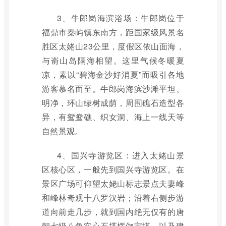
3、牛郎岗海滨浴场：牛郎岗位于
福鼎市秦屿镇东南方，距国家级风景名
胜区太姥山23公里，度假区依山面海，
与嵛山岛隔海相望。这里气候冬暖夏
凉，素以“碧海金沙好消夏”而吸引各地
游客慕名而至。牛郎岗海滨沙滩平坦、
明净，环山绿树成荫，周围礁石造型各
异，有鸳鸯礁、织女洞、海上一线天等
自然景观。
4、国兴寺游览区：进入太姥山景
区核心区，一般先到国兴寺游览区。在
景区广场可仰望太姥山标志景点夫妻峰
和峰林奇观十八罗汉岩；沿着右侧步游
道向前走几步，就到国内绝无仅有的唐
朝七级八角实心石塔楞伽宝塔，以及建