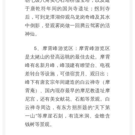
于唐乾符年间的国兴寺遗址；拐到寺
后，可到龙潭湖仰观乌龙岗奇峰及其水
中倒影，登观雾岗做一回腾云驾雾的活
神仙。
5、摩霄峰游览区：摩霄峰游览区
是太姥山的登高远眺的最佳去处。摩霄
峰有名新月峰，峰顶建有瞭望台、电视
差转台等设施，可借宿赏月、观日出；
峰下有唐玄宗年间建造的白云禅寺（摩
霄庵）、国内现存最早的摩尼教遗址摩
尼宫，还有美女献花、石船等景观。白
云禅寺周边，有东方朔所题的“天下第
一山”等摩崖石刻，有流米洞、金蟾含
钱树等景观。