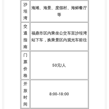
沙
海滩、海景、度假村、海鲜餐厅
埕
等
湾
交
通
福鼎市区内乘坐公交车至沙埕湾
指
站下车，换乘景区内观光车前往
南
门
票
50元/人
价
格
开
放
8:00-18:00
时
间