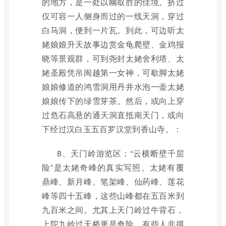
的地方，是一处以幽取胜的佳境。挤过
仅可容一人侧身而过的一线天洞，穿过
白马洞，便到一片瓦。到此，可边听太
姥娘娘升天故事边赏金龟爬壁、金鸡报
晓等景观群，可到尧封太姥舍利塔、太
姥圣殿凭吊闽越第一女神，可歇脚太姥
娘娘修道的鸿雪洞用丹井水泡一壶太姥
娘娘传下的绿雪芽茶。然后，或向上穿
过危石高悬的通天洞直抵南天门，或向
下经过汉白玉五百罗汉堂到香山寺。：
8、天门岭游览区：“云横断壁千层
险”是太姥奇峰的真实写照。太姥有覆
鼎峰、新月峰、笔架峰、仙药峰、莲花
峰等四十五峰，这些山峰都在五百米到
九百米之间。尤其上天门岭过牛背石，
上陀九岭过天桥更是奇险，有些人非摸