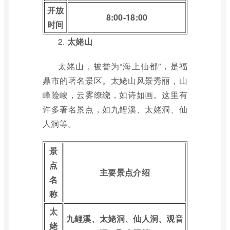
开放
8:00-18:00
时间
2.
太姥山
太姥山，被誉为“海上仙都”，是福
鼎市的著名景区。太姥山风景秀丽，山
峰险峻，云雾缭绕，如诗如画。这里有
许多著名景点，如九鲤溪、太姥洞、仙
人洞等。
景
点
主要景点介绍
名
称
太
九鲤溪、太姥洞、仙人洞、观音
姥