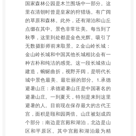
国家森林公园是木兰围场中一部分。这
里在清朝时曾是皇家的狩猎场。有广阔
的草原和森林。此外，还有湖泊和山丘
点缀在其中。景色非常壮美。每当到了
秋季，这里到处都是金色光辉。吸引了
无数摄影师前来取景。2.金山岭长城：
金山岭长城和中国其他长城相比会有一
种古朴和纯洁的感觉。这一段长城依山
建造，蜿蜒曲折，视野开阔，是明代长
城中景色最美、最壮丽的部分。1.承德
避暑山庄：承德避暑山庄是中国著名的
避暑山庄。一到夏天，特别是来到这里
避暑的人。目前现在保存最大的古代王
宫，面积是颐和园两倍。山庄被划成四
个部分：南边是宫殿和湖泊，北边是山
区和平原区。其中宫殿和湖泊最为精