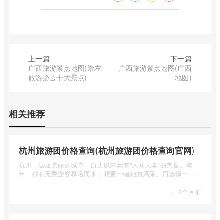
上一篇
下一篇
广西旅游景点地图(崇左
广西旅游景点地图(广西
旅游必去十大景点)
地图)
相关推荐
杭州旅游团价格查询(杭州旅游团价格查询官网)
杭州，这座美丽的城市，自古以来就有“人间天堂”的美誉。每
年，都有无数游客慕名而来，想要一睹她的风采。而选择一个
合适的旅 ...
·
8个月前