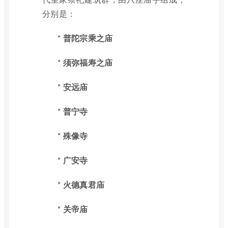
分别是：
*
普陀宗乘之庙
*
须弥福寿之庙
*
安远庙
*
普宁寺
*
殊像寺
*
广安寺
*
火德真君庙
*
关帝庙