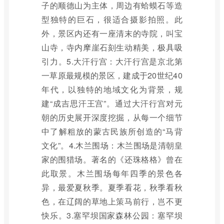
子的顺德山为主体，周边有蛤蟆石等造
型独特的巨石，很适合摄影拍照。此
外，景区内还有一座清末的寺院，叫宝
山寺，寺内摩崖石刻生动精美，极具吸
引力。5.大汗行宫：大汗行宫是京北第
一草原最规模的景区，建成于20世纪40
年代，以独特的地域文化为背景，规
建“成吉思汗王宫”。通过大汗行宫对元
朝的历史展开深度挖掘，从每一个细节
中了解粗放的蒙古民族所创造的“马背
文化”。4.木兰围场：木兰围场是清朝皇
家的围猎场。著名的《还珠格格》曾在
此取景。木兰围场每年四季的景色各
异，最爱夏秋季。夏季看花，秋季看秋
色，在辽阔的草地上策马前行，岂不更
快乐。3.塞罕坝国家森林公园：塞罕坝