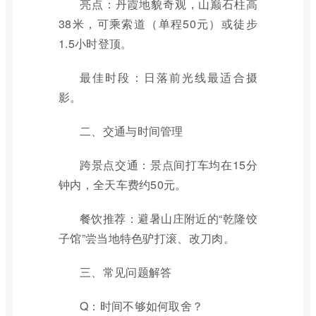
亮点：丹霞地貌奇观，山巅石柱高
38米，可乘索道（单程50元）或徒步
1.5小时登顶。
最佳时段：日落前光线最适合摄
影。
二、交通与时间管理
跨景点交通：景点间打车均在15分
钟内，全天车费约50元。
餐饮推荐：避暑山庄附近的“乾隆饺
子馆”尝当地特色驴打滚、改刀肉。
三、常见问题解答
Q：时间不够如何取舍？