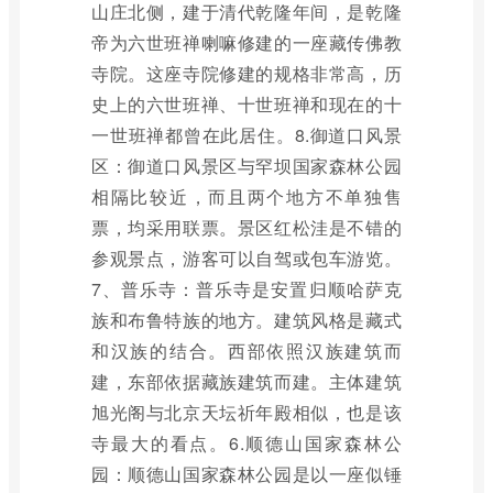
山庄北侧，建于清代乾隆年间，是乾隆
帝为六世班禅喇嘛修建的一座藏传佛教
寺院。这座寺院修建的规格非常高，历
史上的六世班禅、十世班禅和现在的十
一世班禅都曾在此居住。8.御道口风景
区：御道口风景区与罕坝国家森林公园
相隔比较近，而且两个地方不单独售
票，均采用联票。景区红松洼是不错的
参观景点，游客可以自驾或包车游览。
7、普乐寺：普乐寺是安置归顺哈萨克
族和布鲁特族的地方。建筑风格是藏式
和汉族的结合。西部依照汉族建筑而
建，东部依据藏族建筑而建。主体建筑
旭光阁与北京天坛祈年殿相似，也是该
寺最大的看点。6.顺德山国家森林公
园：顺德山国家森林公园是以一座似锤