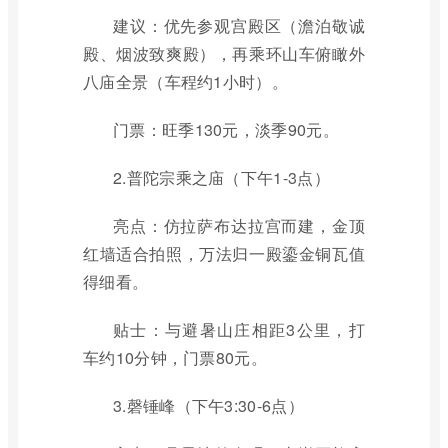
建议：优先参观宫殿区（澹泊敬诚
殿、烟波致爽殿），再乘环山车俯瞰外
八庙全景（车程约1小时）。
门票：旺季130元，淡季90元。
2.普陀宗乘之庙（下午1-3点）
亮点：仿拉萨布达拉宫而建，金顶
红墙适合拍照，万法归一殿鎏金铜瓦值
得细看。
贴士：与避暑山庄相距3公里，打
车约10分钟，门票80元。
3.磬锤峰（下午3:30-6点）