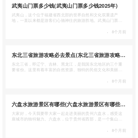
武夷山门票多少钱(武夷山门票多少钱2025年)
武夷山，这个位于福建省西北部的世界自然和文化双重遗产
地，一直以来都是游客们心驰神往的旅游胜地。武夷山门票多
少钱呢？本 ...
·
8个月前
东北三省旅游攻略必去景点(东北三省旅游攻略必去景点视频介绍)
东北三省，即辽宁、吉林、黑龙江，是我国东北地区的三个重
要省份。这里有着丰富的自然资源、独特的民俗文化和美丽的
自然风光 ...
·
8个月前
六盘水旅游景区有哪些(六盘水旅游景区有哪些景点值得去)
大家好，今天我要带大家一起走进美丽的贵州六盘水，感受这
座城市的独特魅力。六盘水，位于贵州省西部，是一个集山水
风光、民 ...
·
8个月前