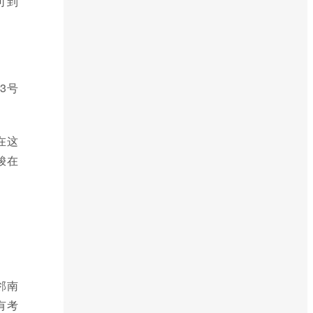
可到
3号
在这
梭在
邻南
有考