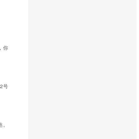
，你
2号
达。