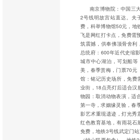
南京博物院：中国三
2号线明故宫站直达。夫
费，科举博物馆50元，地
飞是网红打卡点，免费需
筑震撼，供奉佛顶骨舍利，
总统府：600年近代史缩
城市中心湖泊，可划船等
美，春季赏梅，门票70元
馆：铭记历史场所，免费
业街，18点亮灯后适合汉
物园：取消动物表演，适合
第一寺，求姻缘灵验，春季
影艺术重现遗迹，灯光秀震
红色教育基地，有雨花石
免费，地铁3号线武定门站
（钟山联票包含），地铁