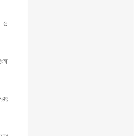
、公
你可
的死