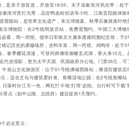
物，是亲子游首选，开放至18:00。夫子庙秦淮河风光带：处于
游秦淮河赏灯光秀，品尝鸭血粉丝汤等小吃，江南贡院能体验
线苜蓿园站，是世界文化遗产，朱元璋陵墓。秋季石像路落叶绝
南京博物院：在2号线明故宫站，免费需预约。中国三大博物
画必看，周一闭馆。侵华日军南京大屠杀遇难同胞纪念馆：于2
是铭记历史的肃穆场所，史料丰富，周一闭馆。鸡鸣寺：处于3
庙。春季樱花浪漫，可登药师佛塔俯瞰玄武湖，香火券10元。
近代史缩影，曾为太平天国、民国政府办公地。门票35元，可
。牛首山文化旅游区：位于S1号线佛城西路站，佛顶宫建筑宏
0元，适合文化与建筑爱好者。鱼嘴湿地公园：在2号线鱼嘴站
日落时分江天一色，网红打卡地“灯塔”必拍。出行时可下载“
部分景点（如中山陵、总统府）建议提前1天预约。
0个必去景点：