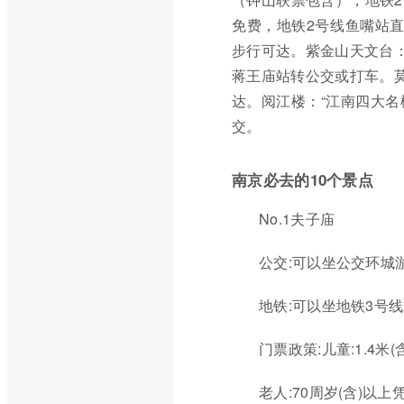
免费，地铁2号线鱼嘴站
步行可达。紫金山天文台：
蒋王庙站转公交或打车。莫
达。阅江楼：“江南四大名
交。
南京必去的10个景点
No.1夫子庙
公交:可以坐公交环城游
地铁:可以坐地铁3号
门票政策:儿童:1.4米
老人:70周岁(含)以