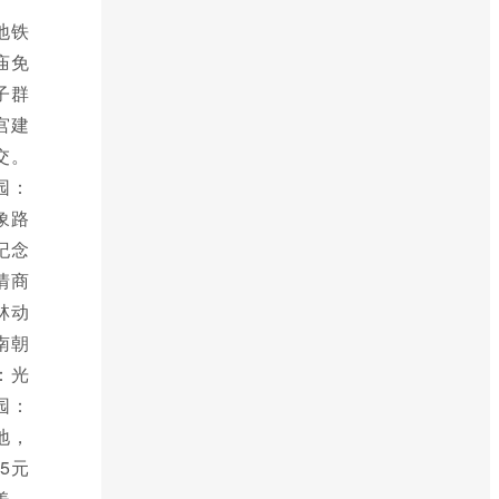
地铁
庙免
子群
宫建
交。
园：
象路
纪念
情商
林动
南朝
：光
园：
地，
5元
美，