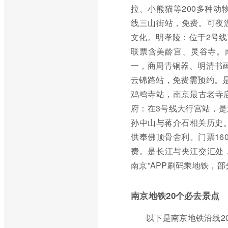
拉、小熊猫等200多种动
线三山街站，免费。可夜
文化。明孝陵：位于2号
联票含美龄宫、灵谷寺。
一，商周青铜器、明清书
云锦路站，免费需预约。
鸡鸣寺站，南京最古老寺
府：在3号线大行宫站，是
孙中山与蒋介石相关历史
供奉佛顶骨舍利。门票16
费。是长江与夹江交汇处，
南京”APP刷码乘地铁，
南京地铁20个必去景点
以下是南京地铁沿线2