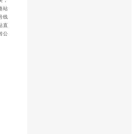
路站
号线
站直
转公