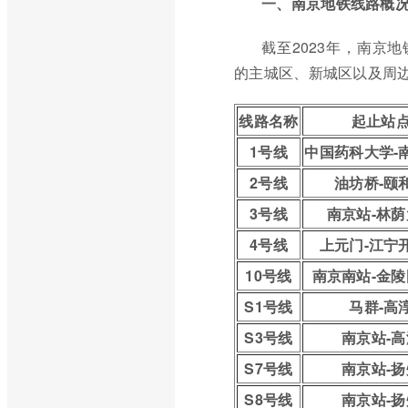
一、南京地铁线路概
截至2023年，南京
的主城区、新城区以及周
线路名称
起止站
1号线
中国药科大学-
2号线
油坊桥-颐
3号线
南京站-林
4号线
上元门-江宁
10号线
南京南站-金
S1号线
马群-高
S3号线
南京站-高
S7号线
南京站-扬
S8号线
南京站-扬