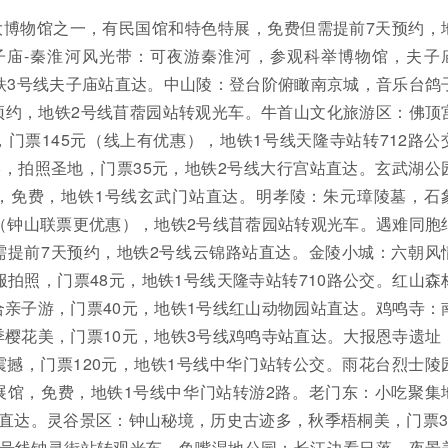
大博物馆之一，有民国馆和特色特展，免费但需提前7天预约，
子庙-秦淮河风光带：可夜游秦淮河，参观科举博物馆，夫子
铁3号线夫子庙站直达。中山陵：登台阶俯瞰南京城，音乐台鸽
预约，地铁2号线苜蓿园站转观光车。牛首山文化旅游区：佛顶
门票145元（线上有优惠），地铁1号线天隆寺站转712路公
影，拍照圣地，门票35元，地铁2号线大行宫站直达。玄武湖公
，免费，地铁1号线玄武门站直达。明孝陵：朱元璋陵墓，石
（钟山联票更优惠），地铁2号线苜蓿园站转观光车。遇难同胞
需提前7天预约，地铁2号线云锦路站直达。金陵小城：六朝风
服拍照，门票48元，地铁1号线天隆寺站转710路公交。红山森
亲子游，门票40元，地铁1号线红山动物园站直达。鸡鸣寺：
樱花美，门票10元，地铁3号线鸡鸣寺站直达。大报恩寺遗址
撼，门票120元，地铁1号线中华门站转公交。雨花台烈士陵
展馆，免费，地铁1号线中华门站转游2路。老门东：小吃聚集
直达。灵谷景区：钟山秘境，历史古迹多，秋季梧桐美，门票3
2号线钟灵街站转观光车。鱼嘴湿地公园：长江边看日落，夜景