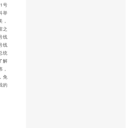
1号
科举
美，
馆之
号线
号线
总统
了解
伟，
，免
我的