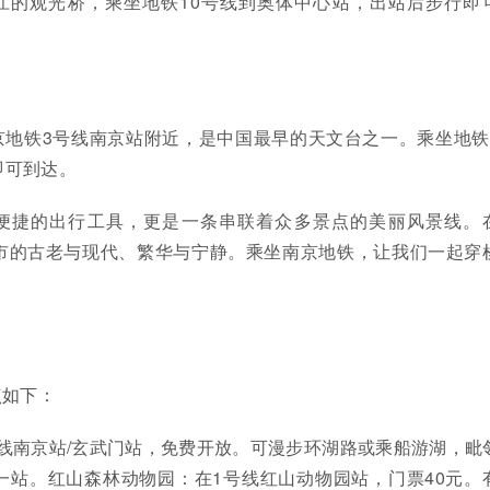
江的观光桥，乘坐地铁10号线到奥体中心站，出站后步行即
京地铁3号线南京站附近，是中国最早的天文台之一。乘坐地铁
即可到达。
便捷的出行工具，更是一条串联着众多景点的美丽风景线。
市的古老与现代、繁华与宁静。乘坐南京地铁，让我们一起穿
！
点如下：
线南京站/玄武门站，免费开放。可漫步环湖路或乘船游湖，毗
一站。红山森林动物园：在1号线红山动物园站，门票40元。