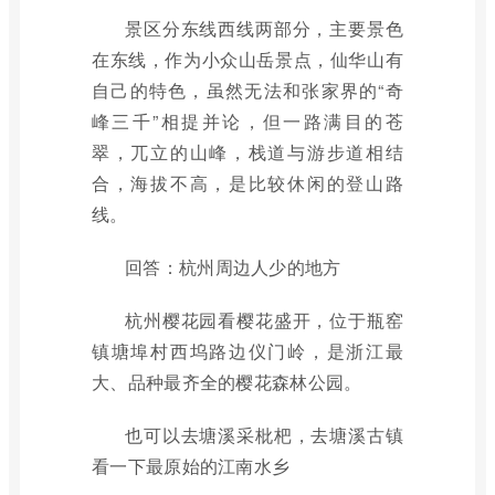
景区分东线西线两部分，主要景色
在东线，作为小众山岳景点，仙华山有
自己的特色，虽然无法和张家界的“奇
峰三千”相提并论，但一路满目的苍
翠，兀立的山峰，栈道与游步道相结
合，海拔不高，是比较休闲的登山路
线。
回答：杭州周边人少的地方
杭州樱花园看樱花盛开，位于瓶窑
镇塘埠村西坞路边仪门岭，是浙江最
大、品种最齐全的樱花森林公园。
也可以去塘溪采枇杷，去塘溪古镇
看一下最原始的江南水乡