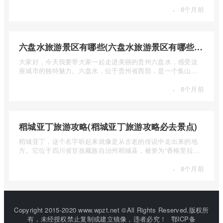
·
8个月前
六盘水旅游景区有哪些(六盘水旅游景区有哪些景点值得去)
大家好，今天我要带大家一起走进美丽的贵州六盘水，感受这
座城市的独特魅力。六盘水，位于贵州省西部，是一个集山水
风光、民 ...
·
8个月前
稻城亚丁旅游攻略(稻城亚丁旅游攻略必去景点)
稻城亚丁，这个名字听起来就像是从古老的传说中走出来的地
方。它位于四川省甘孜藏族自治州稻城县，被誉为“香格里拉的
圣地”， ...
·
8个月前
Copyright 2015-2020 www.wpzt.net ©All Rights Reserved.版权所
有，未经授权禁止复制或建立镜像，违者必究！
鄂ICP备