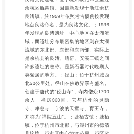
余杭区瓶窑镇。因最新发现于浙江余杭
良渚镇，於1959年依照考古惯例按发现
地点良渚命名，是为良渚文化。；1936
年发现的良渚遗址，中心地区在太湖流
域，而遗址分布最密集的地区则在太湖
流域的东北部、东部和东南部。实际上
是余杭县的良渚、瓶窑、安溪三镇之间
许多遗址的总称。是新石器时代晚期人
类聚居的地方。；径山：位于杭州城西
北50公里处。径山在佛教界享有盛名。
创建于唐代的"径山寺"，寺内僧众1700
余人，禅房360间。它与杭州的灵隐
寺、净慈寺，宁波的天童寺、育王寺，
并称为"禅院五山"。；塘栖古镇：塘栖
镇，位于杭州市北部，与湖州市的德清
县接壤，距市区中心约20公里，距区政