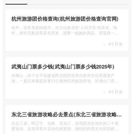
杭州旅游团价格查询(杭州旅游团价格查询官网)
杭州，这座美丽的城市，自古以来就有“人间天堂”的美誉。每
年，都有无数游客慕名而来，想要一睹她的风采。而选择一个
合适的旅 ...
·
8个月前
武夷山门票多少钱(武夷山门票多少钱2025年)
武夷山，这个位于福建省西北部的世界自然和文化双重遗产
地，一直以来都是游客们心驰神往的旅游胜地。武夷山门票多
少钱呢？本 ...
·
8个月前
东北三省旅游攻略必去景点(东北三省旅游攻略必去景点视频介绍)
东北三省，即辽宁、吉林、黑龙江，是我国东北地区的三个重
要省份。这里有着丰富的自然资源、独特的民俗文化和美丽的
自然风光 ...