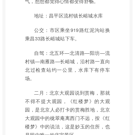
气，想想都觉得心情都变得舒畅。
地址：昌平区流村镇长峪城水库
公交：市区乘坐919路红泥沟站换
乘昌33路长峪城站下车。
自驾：北五环—北清路—阳坊—流
村镇—南雁路—长峪城，沿村路一直向
北过检查站约一公里，水库下有停车
场。
二月：北京大观园说到赏梅，那就
不得不提大观园，《红楼梦》的大观
园，是北京人必打卡的赏梅胜地，北京
大观园中的栊翠庵离西门不远，按《红
楼梦》中的说法，这是妙玉的住所，也
是园中唯一的庙宇景区。