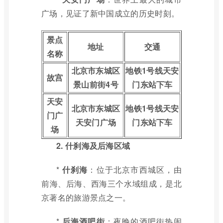
广场，见证了新中国成立的历史时刻。
景点
地址
交通
名称
北京市东城区
地铁1号线天安
故宫
景山前街4号
门东站下车
天安
北京市东城区
地铁1号线天安
门广
天安门广场
门东站下车
场
2. 什刹海及后海区域
*
什刹海
：位于北京市西城区，由
前海、后海、西海三个水域组成，是北
京著名的旅游景点之一。
*
后海酒吧街
：夜晚的酒吧街热闹