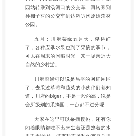
园站转乘到汤河口的公交车，再转乘到
孙栅子村的公交车到达喇叭沟原始森林
公园。
五月：川府菜缘五月天，樱桃红
了，各种应季水果也到了采摘的季节，
可以在周末的闲暇时光，来一场亲近大
自然的乡村游。
川府菜缘可以说是昌平的网红园区
了，去采过草莓和蔬菜的小伙伴们都知
道，川府的biger，不是一般的高，说是
会所级别的采摘园，一点都不过分呢!
大家在这里可以采摘樱桃，还有你
闭着眼睛都吃不出来生着还是熟着的水
果玉米!此外，还有数不胜数的有趣瓜果