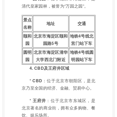
清代皇家园林，被誉为“万园之园”。
景点
地址
交通
名称
颐和
北京市海淀区颐和
地铁4号线北
园
园路5号
宫门站下车
圆明
北京市海淀区清华
地铁4号线圆
园
大学西北门附近
明园站下车
4. CBD及王府井区域
*
CBD
：位于北京市朝阳区，是北
京乃至全国的经济、金融、贸易中心。
*
王府井
：位于北京市东城区，是
北京著名的商业街，拥有众多购物、餐
饮、娱乐场所。