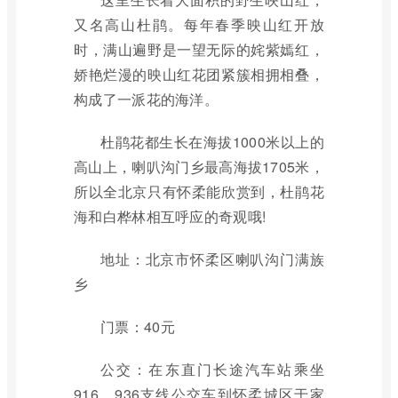
又名高山杜鹃。每年春季映山红开放
时，满山遍野是一望无际的姹紫嫣红，
娇艳烂漫的映山红花团紧簇相拥相叠，
构成了一派花的海洋。
杜鹃花都生长在海拔1000米以上的
高山上，喇叭沟门乡最高海拔1705米，
所以全北京只有怀柔能欣赏到，杜鹃花
海和白桦林相互呼应的奇观哦!
地址：北京市怀柔区喇叭沟门满族
乡
门票：40元
公交：在东直门长途汽车站乘坐
916、936支线公交车到怀柔城区于家