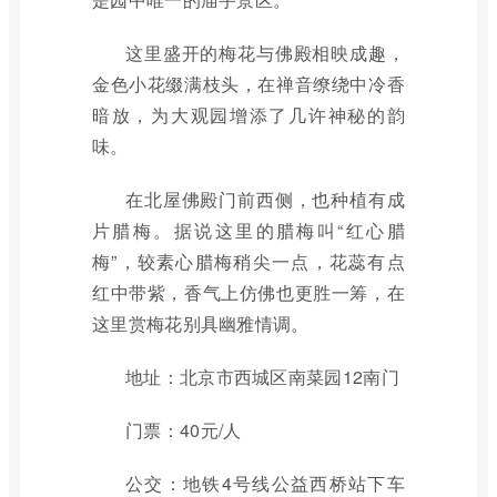
这里盛开的梅花与佛殿相映成趣，
金色小花缀满枝头，在禅音缭绕中冷香
暗放，为大观园增添了几许神秘的韵
味。
在北屋佛殿门前西侧，也种植有成
片腊梅。据说这里的腊梅叫“红心腊
梅”，较素心腊梅稍尖一点，花蕊有点
红中带紫，香气上仿佛也更胜一筹，在
这里赏梅花别具幽雅情调。
地址：北京市西城区南菜园12南门
门票：40元/人
公交：地铁4号线公益西桥站下车