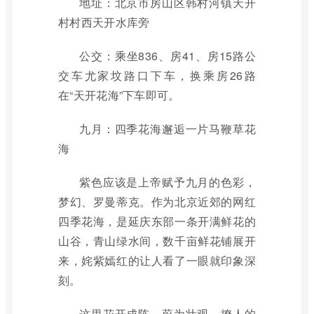
地址：北京市房山区韩村河镇天开
村村西天开水库旁
公交：乘坐836、房41、房15路公
交车尤家坟路口下车，换乘房26路
在“天开花海”下车即可。
九月：四季花海邂逅一片马鞭草花
海
紫色应该是上帝赋予九月的色彩，
梦幻、罗曼蒂克。作为北京近郊的网红
四季花海，是延庆东部一条开满鲜花的
山谷，青山绿水间，数千亩鲜花铺展开
来，姹紫嫣红的让人看了一眼就印象深
刻。
这里花开成阵，蔚为壮观，撩人的