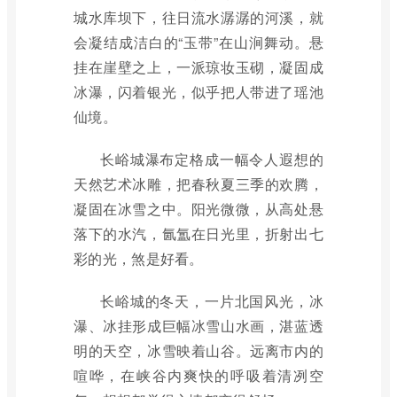
城水库坝下，往日流水潺潺的河溪，就
会凝结成洁白的“玉带”在山涧舞动。悬
挂在崖壁之上，一派琼妆玉砌，凝固成
冰瀑，闪着银光，似乎把人带进了瑶池
仙境。
长峪城瀑布定格成一幅令人遐想的
天然艺术冰雕，把春秋夏三季的欢腾，
凝固在冰雪之中。阳光微微，从高处悬
落下的水汽，氤氲在日光里，折射出七
彩的光，煞是好看。
长峪城的冬天，一片北国风光，冰
瀑、冰挂形成巨幅冰雪山水画，湛蓝透
明的天空，冰雪映着山谷。远离市内的
喧哗，在峡谷内爽快的呼吸着清冽空