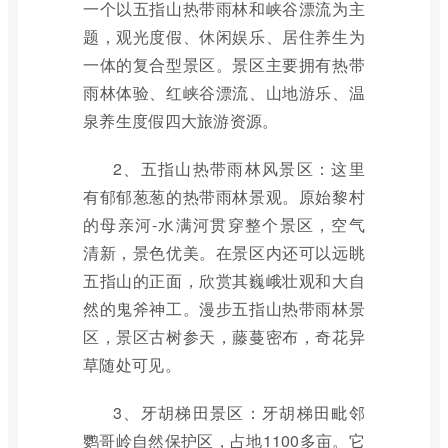
一个以五指山热带雨林和峡谷漂流为主
题，观光度假、休闲娱乐、居住养生为
一体的复合型景区。景区主要拥有热带
雨林体验、红峡谷漂流、山地游乐、温
泉养生度假四大旅游资源。
2、五指山热带雨林风景区：这里
有郁郁葱葱的热带雨林景观。原始黎村
的母亲河-水满河贯穿整个景区，空气
清新，景色优美。在景区内还可以远眺
五指山的正面，欣赏其巍峨壮观和大自
然的鬼斧神工。漫步五指山热带雨林景
区，景区古树参天，藤蔓密布，奇花异
草随处可见。
3、牙胡梯田景区：牙胡梯田毗邻
鹦哥岭自然保护区，占地1100多亩。它