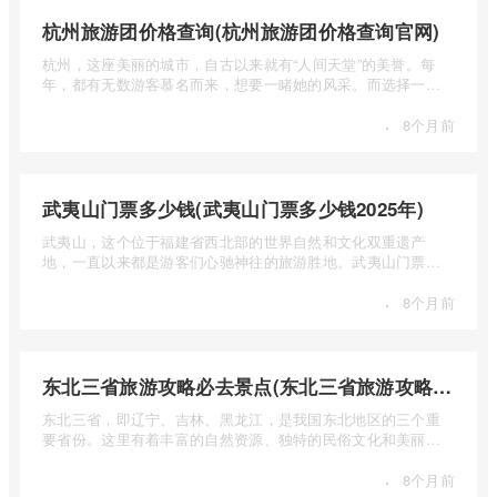
杭州旅游团价格查询(杭州旅游团价格查询官网)
杭州，这座美丽的城市，自古以来就有“人间天堂”的美誉。每
年，都有无数游客慕名而来，想要一睹她的风采。而选择一个
合适的旅 ...
·
8个月前
武夷山门票多少钱(武夷山门票多少钱2025年)
武夷山，这个位于福建省西北部的世界自然和文化双重遗产
地，一直以来都是游客们心驰神往的旅游胜地。武夷山门票多
少钱呢？本 ...
·
8个月前
东北三省旅游攻略必去景点(东北三省旅游攻略必去景点视频介绍)
东北三省，即辽宁、吉林、黑龙江，是我国东北地区的三个重
要省份。这里有着丰富的自然资源、独特的民俗文化和美丽的
自然风光 ...
·
8个月前