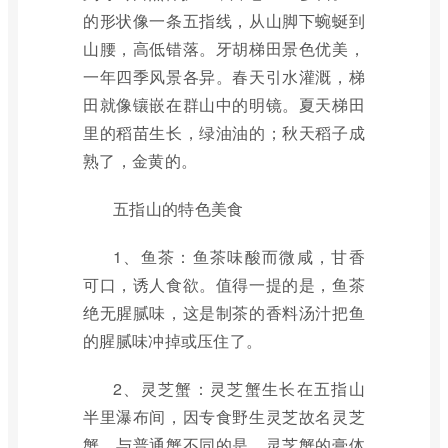
的形状像一条五指线，从山脚下蜿蜒到
山腰，高低错落。牙胡梯田景色优美，
一年四季风景各异。春天引水灌溉，梯
田就像镶嵌在群山中的明镜。夏天梯田
里的稻苗生长，绿油油的；秋天稻子成
熟了，金黄的。
五指山的特色美食
1、鱼茶：鱼茶味酸而微咸，甘香
可口，诱人食欲。值得一提的是，鱼茶
绝无腥腻味，这是制茶的香料汤汁把鱼
的腥腻味冲掉或压住了。
2、灵芝蟹：灵芝蟹生长在五指山
半里瀑布间，因专食野生灵芝故名灵芝
蟹。与普通蟹不同的是，灵芝蟹的膏体