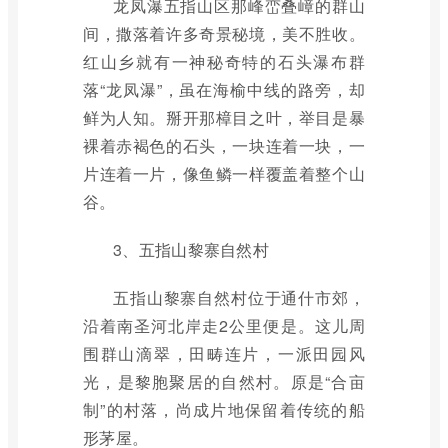
龙凤瀑五指山区那峰峦叠嶂的群山
间，撒落着许多奇景秘境，美不胜收。
红山乡就有一神秘奇特的石头瀑布群
落“龙凤瀑”，虽在海榆中线的路旁，却
鲜为人知。掰开那樟目之叶，举目是暴
裸着赤褐色的石头，一块连着一块，一
片连着一片，像鱼鳞一样覆盖着整个山
谷。
3、五指山黎寨自然村
五指山黎寨自然村位于通什市郊，
沿着南圣河北岸走2公里便是。这儿周
围群山滴翠，田畴连片，一派田园风
光，是黎胞聚居的自然村。原是“合亩
制”的村落，尚成片地保留着传统的船
形茅屋。