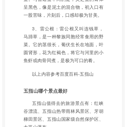
呈黑色，像是泥土的混合物，初入口有
一股苦味，片刻后，口感却极为甘美。
3、雷公根：雷公根又叫连钱草，
马蹄草，是一种黎族同胞经常食用的野
菜。它的茎很长，葡伏生长在地面，叶
圆肾形，花为红褐色，将它与河里的小
鱼虾或肉骨同煮，是极为可口的肴。
以上内容参考百度百科-五指山
五指山哪个景点最好
五指山值得去的旅游景点有：红峡
谷漂流、五指山热带雨林风景区、牙胡
梯田景区、五指山国家级自然保护区、
太平山瀑布。