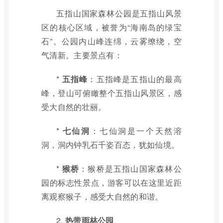
五指山国家森林公园是五指山风景
区的核心区域，被誉为“海南岛的绿宝
石”。公园内山峰连绵，云雾缭绕，空
气清新。主要景点有：
*
五指峰
：五指峰是五指山的最高
峰，登山可俯瞰整个五指山风景区，感
受大自然的壮丽。
*
七仙洞
：七仙洞是一个天然溶
洞，洞内钟乳石千姿百态，犹如仙境。
*
猴桥
：猴桥是五指山国家森林公
园的标志性景点，游客可以在这里近距
离观察猴子，感受大自然的和谐。
2.
热带雨林公园