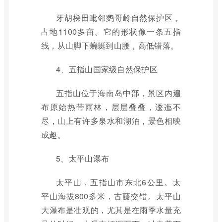
牙胡梯田毗邻鹦哥岭自然保护区，
占地1100多亩。它的形状像一条五指
线，从山脚下蜿蜒到山腰，高低错落。
4、五指山国家级自然保护区
五指山位于海南岛中部，景区内遍
布原始热带雨林，层层叠叠，逶迤不
尽，山上有许多泉水和湖泊，景色相映
成趣。
5、太平山瀑布
太平山，五指山市东北6公里。太
平山海拔800多米，古藤交错。太平山
大瀑布是壮观的，尤其是在雨季水量充