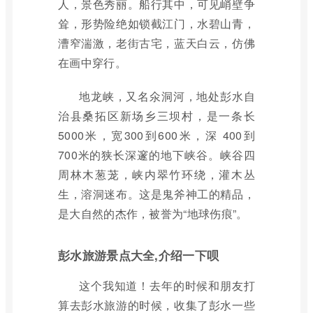
人，景色秀丽。船行其中，可见峭壁争
耸，形势险绝如锁截江门，水碧山青，
漕窄湍激，老街古宅，蓝天白云，仿佛
在画中穿行。
地龙峡，又名氽洞河，地处彭水自
治县桑拓区新场乡三坝村，是一条长
5000米，宽300到600米，深 400到
700米的狭长深邃的地下峡谷。峡谷四
周林木葱茏，峡内翠竹环绕，灌木丛
生，溶洞迷布。这是鬼斧神工的精品，
是大自然的杰作，被誉为“地球伤痕”。
彭水旅游景点大全,介绍一下呗
这个我知道！去年的时候和朋友打
算去彭水旅游的时候，收集了彭水一些