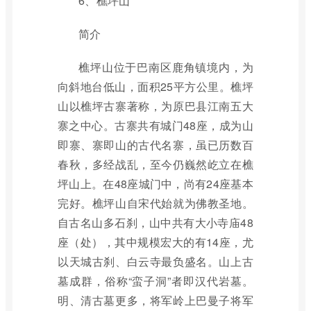
6、樵坪山
简介
樵坪山位于巴南区鹿角镇境内，为
向斜地台低山，面积25平方公里。樵坪
山以樵坪古寨著称，为原巴县江南五大
寨之中心。古寨共有城门48座，成为山
即寨、寨即山的古代名寨，虽已历数百
春秋，多经战乱，至今仍巍然屹立在樵
坪山上。在48座城门中，尚有24座基本
完好。樵坪山自宋代始就为佛教圣地。
自古名山多石刹，山中共有大小寺庙48
座（处），其中规模宏大的有14座，尤
以天城古刹、白云寺最负盛名。山上古
墓成群，俗称“蛮子洞”者即汉代岩墓。
明、清古墓更多，将军岭上巴曼子将军