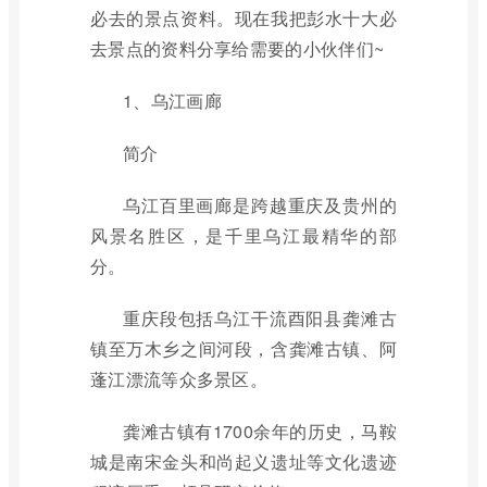
必去的景点资料。现在我把彭水十大必
去景点的资料分享给需要的小伙伴们~
1、乌江画廊
简介
乌江百里画廊是跨越重庆及贵州的
风景名胜区，是千里乌江最精华的部
分。
重庆段包括乌江干流酉阳县龚滩古
镇至万木乡之间河段，含龚滩古镇、阿
蓬江漂流等众多景区。
龚滩古镇有1700余年的历史，马鞍
城是南宋金头和尚起义遗址等文化遗迹