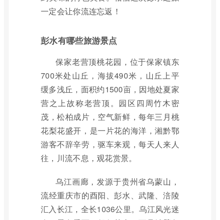
一定会让你流连忘返！
彭水有哪些旅游景点
保家老营顶桃花园，位于保家镇东
700米处山丘，海拔490米，山丘上平
缓多浅丘，面积约1500亩，因地处夏家
营之上故称老营顶。园区四周竹木密
茂，松柏成片，空气新鲜，每年三月桃
花梨花盛开，是一片花的海洋，湘黔鄂
游客不辞辛劳，驱车来观，每天人来人
往，川流不息，观花赏景。
乌江画廊，发源于贵州省乌蒙山，
流经重庆市的酉阳、彭水、武隆、涪陵
汇入长江，全长1036公里。乌江风光迷