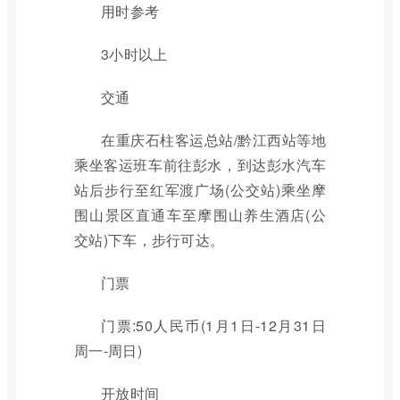
用时参考
3小时以上
交通
在重庆石柱客运总站/黔江西站等地
乘坐客运班车前往彭水，到达彭水汽车
站后步行至红军渡广场(公交站)乘坐摩
围山景区直通车至摩围山养生酒店(公
交站)下车，步行可达。
门票
门票:50人民币(1月1日-12月31日
周一-周日)
开放时间