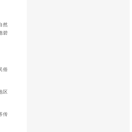
自然
德碧
民俗
地区
等传