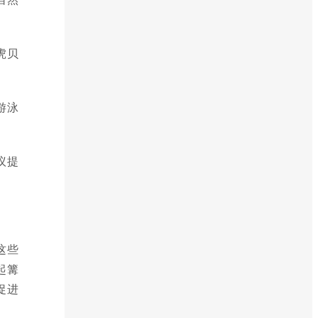
虎贝
游泳
议提
这些
起篝
促进