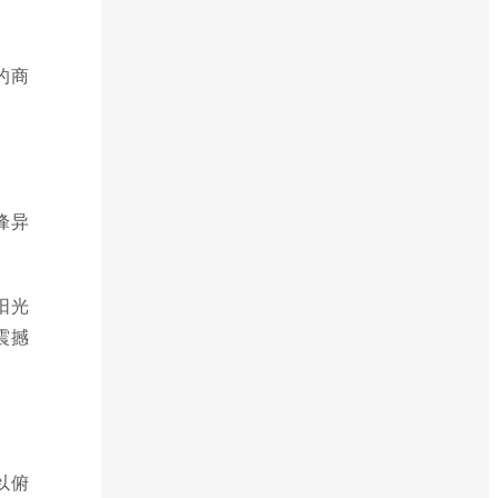
的商
峰异
阳光
震撼
以俯