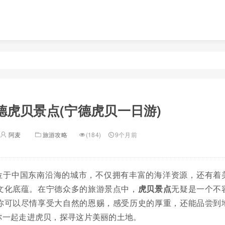
德虎贝景点(宁德虎贝一日游)
阿麦
旅游攻略
(184)
9个月前
位于中国东南沿海的城市，不仅拥有丰富的海洋资源，还有着
文化底蕴。在宁德众多的旅游景点中，
虎贝景点
无疑是一个不
你可以尽情享受大自然的恩赐，感受历史的厚重，还能品尝到
你一起走进虎贝，探寻这片美丽的土地。