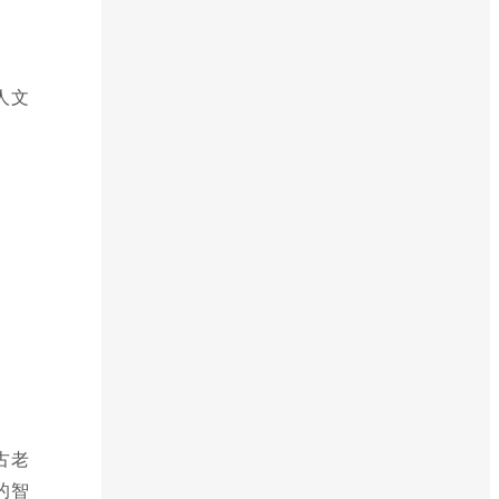
人文
古老
的智