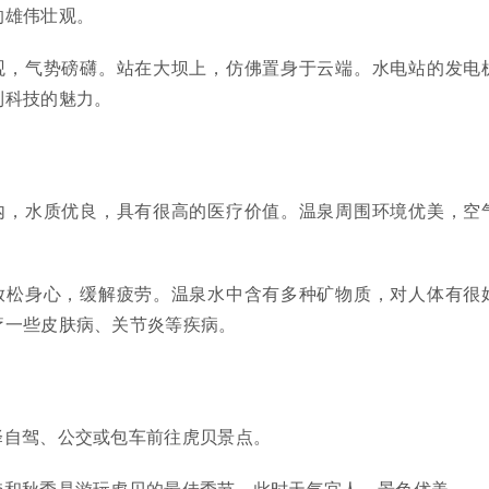
的雄伟壮观。
观，气势磅礴。站在大坝上，仿佛置身于云端。水电站的发电
到科技的魅力。
内，水质优良，具有很高的医疗价值。温泉周围环境优美，空
。
放松身心，缓解疲劳。温泉水中含有多种矿物质，对人体有很
疗一些皮肤病、关节炎等疾病。
择自驾、公交或包车前往虎贝景点。
季和秋季是游玩虎贝的最佳季节，此时天气宜人，景色优美。