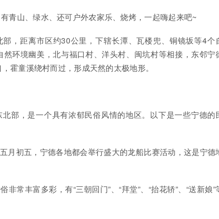
有青山、绿水、还可户外农家乐、烧烤，一起嗨起来吧~
北部，距离市区约30公里，下辖长潭、瓦楼兜、铜镜坂等4个
自然环境幽美，北与福口村、洋头村、闽坑村等相接，东邻宁
口，霍童溪绕村而过，形成天然的太极地形。
东北部，是一个具有浓郁民俗风情的地区。以下是一些宁德的
历五月初五，宁德各地都会举行盛大的龙船比赛活动，这是宁德
俗非常丰富多彩，有“三朝回门”、“拜堂”、“抬花轿”、“送新娘”