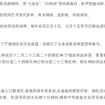
民歌风格独特，有“七仙女”、“白蛇传”等经典曲目，歌声悠扬动听
区的民间艺术形式多样，有木偶戏、皮影戏、布袋戏等。
区的农民信仰深厚，每年农历正月十五、七月十五等节日都会进
。
示了宁德地区的文化底蕴，也吸引了众多游客前来观赏和参与。
灶神农历十二月二十三或二十四祭灶神,宁德农村如赤溪、霍童
大部分是二十四祭灶神少部分是二十三祭灶神。祭灶神的供品
族人口聚居区,畲族风情丰富多彩,从畲族的赛歌对歌、婚礼仪
饮食、民居等民俗文化都十分独特,拥有中华畲族文化宫等旅