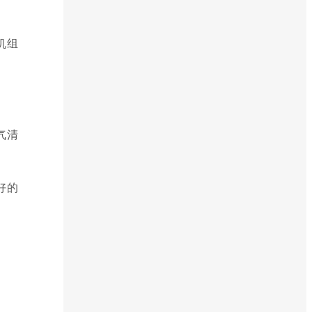
机组
气清
好的