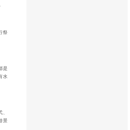
。
行祭
都是
有水
式、
游景