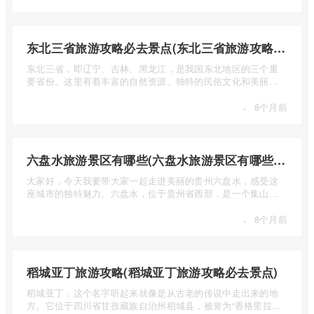
东北三省旅游攻略必去景点(东北三省旅游攻略必去景点视频介绍)
东北三省，即辽宁、吉林、黑龙江，是我国东北地区的三个重
要省份。这里有着丰富的自然资源、独特的民俗文化和美丽的
自然风光 ...
·
8个月前
六盘水旅游景区有哪些(六盘水旅游景区有哪些景点值得去)
大家好，今天我要带大家一起走进美丽的贵州六盘水，感受这
座城市的独特魅力。六盘水，位于贵州省西部，是一个集山水
风光、民 ...
·
8个月前
稻城亚丁旅游攻略(稻城亚丁旅游攻略必去景点)
稻城亚丁，这个名字听起来就像是从古老的传说中走出来的地
方。它位于四川省甘孜藏族自治州稻城县，被誉为“香格里拉的