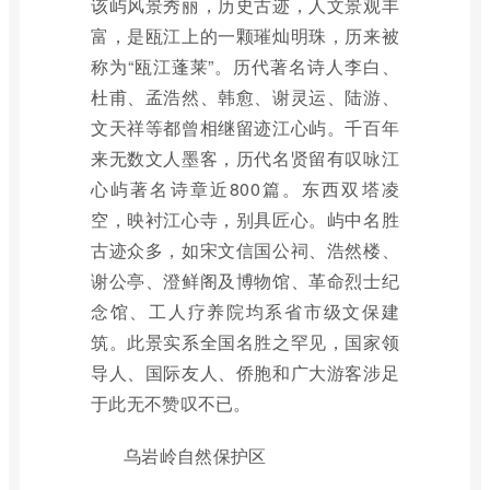
该屿风景秀丽，历史古迹，人文景观丰
富，是瓯江上的一颗璀灿明珠，历来被
称为“瓯江蓬莱”。历代著名诗人李白、
杜甫、孟浩然、韩愈、谢灵运、陆游、
文天祥等都曾相继留迹江心屿。千百年
来无数文人墨客，历代名贤留有叹咏江
心屿著名诗章近800篇。东西双塔凌
空，映衬江心寺，别具匠心。屿中名胜
古迹众多，如宋文信国公祠、浩然楼、
谢公亭、澄鲜阁及博物馆、革命烈士纪
念馆、工人疗养院均系省市级文保建
筑。此景实系全国名胜之罕见，国家领
导人、国际友人、侨胞和广大游客涉足
于此无不赞叹不已。
乌岩岭自然保护区