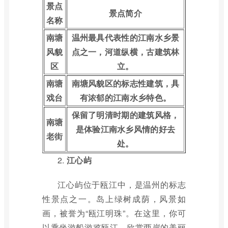
景点
景点简介
名称
南塘
温州最具代表性的江南水乡景
风貌
点之一，河道纵横，古建筑林
区
立。
南塘
南塘风貌区的标志性建筑，具
戏台
有浓郁的江南水乡特色。
保留了明清时期的建筑风格，
南塘
是体验江南水乡风情的好去
老街
处。
2.
江心屿
江心屿位于瓯江中，是温州的标志
性景点之一。岛上绿树成荫，风景如
画，被誉为“瓯江明珠”。在这里，你可
以乘坐游船游览瓯江，欣赏两岸的美丽