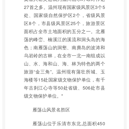
27首之多。温州现有国家级风景区3个5
处、国家级自然保护区2个，省级风景
区8个，市县级风景区25个，旅游景区
面积占全市土地面积的五分之一。北雁
荡的峰峦、楠溪江的溪流和洞头岛的海
色；南雁荡山的洞壑、南麂岛的波涛和
乌岩岭的古林，在全市一北一南组成以
山、水、海和山、海、林为特色的两个
旅游“金三角”。温州现有蒲壮所城、玉
海楼等15处国家级文物保护单位，有千
年古刹江心寺等50处省级、506处市县
级文物保护单位。"
雁荡山风景名胜区
雁荡山位于乐清市东北,总面积450