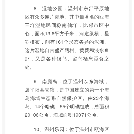
8、湿地公园：温州市东部平原地
区有众多连片湿地。其中最著名的瓯海
三垟湿地民间称南仙垟，比邻市区中
心，面积13.6平方千米，河道纵横，星
罗棋布，间有161个形态各异的泥洲。
这片湿地自古盛产瓯柑、黄菱和淡水鱼
虾，又是各种候鸟、留鸟栖息觅食之
处。
9、南麂岛：位于温州以东海域，
属平阳县管辖，是中国建立的第一个海
岛海域生态系自然保护区。由23个海
岛、14个暗礁、55个明礁组成，总面积
20106公顷，海域面积19071公顷。
10、温州乐园：位于温州市瓯海区