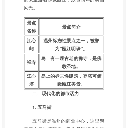
风光。
景点
景点简介
名称
江心
温州标志性景点之一，被誉
屿
为“瓯江明珠”。
岛上有一座古老的禅寺，是佛
禅寺
教圣地。
江心
岛上的标志性建筑，登塔可俯
塔
瞰瓯江美景。
二、
现代化的都市活力
1.
五马街
五马街是温州的商业中心，这里聚