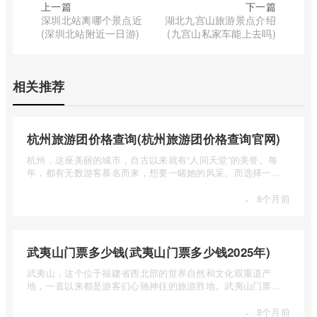
上一篇
下一篇
深圳北站离哪个景点近
湖北九宫山旅游景点介绍
(深圳北站附近一日游)
(九宫山私家车能上去吗)
相关推荐
杭州旅游团价格查询(杭州旅游团价格查询官网)
杭州，这座美丽的城市，自古以来就有“人间天堂”的美誉。每
年，都有无数游客慕名而来，想要一睹她的风采。而选择一个
合适的旅 ...
·
8个月前
武夷山门票多少钱(武夷山门票多少钱2025年)
武夷山，这个位于福建省西北部的世界自然和文化双重遗产
地，一直以来都是游客们心驰神往的旅游胜地。武夷山门票多
少钱呢？本 ...
·
8个月前