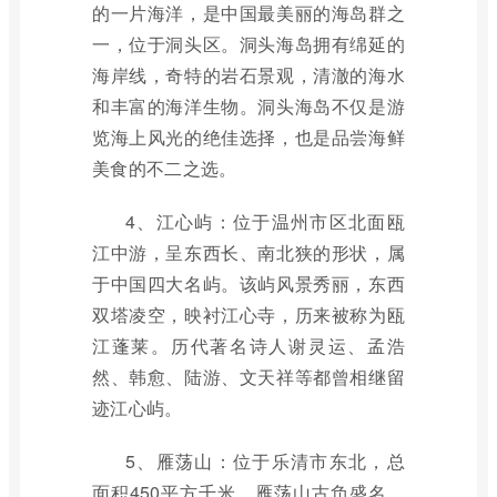
的一片海洋，是中国最美丽的海岛群之
一，位于洞头区。洞头海岛拥有绵延的
海岸线，奇特的岩石景观，清澈的海水
和丰富的海洋生物。洞头海岛不仅是游
览海上风光的绝佳选择，也是品尝海鲜
美食的不二之选。
4、江心屿：位于温州市区北面瓯
江中游，呈东西长、南北狭的形状，属
于中国四大名屿。该屿风景秀丽，东西
双塔凌空，映衬江心寺，历来被称为瓯
江蓬莱。历代著名诗人谢灵运、孟浩
然、韩愈、陆游、文天祥等都曾相继留
迹江心屿。
5、雁荡山：位于乐清市东北，总
面积450平方千米。雁荡山古负盛名，