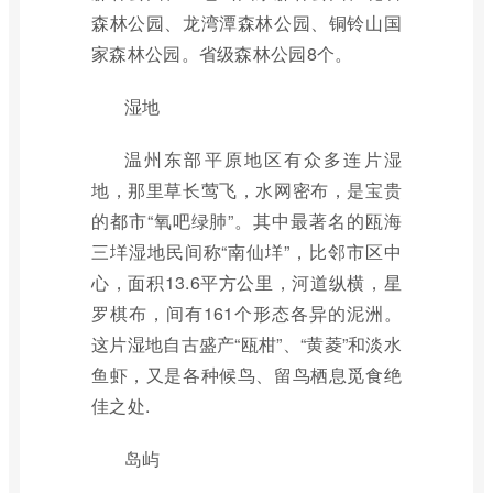
森林公园、龙湾潭森林公园、铜铃山国
家森林公园。省级森林公园8个。
湿地
温州东部平原地区有众多连片湿
地，那里草长莺飞，水网密布，是宝贵
的都市“氧吧绿肺”。其中最著名的瓯海
三垟湿地民间称“南仙垟”，比邻市区中
心，面积13.6平方公里，河道纵横，星
罗棋布，间有161个形态各异的泥洲。
这片湿地自古盛产“瓯柑”、“黄菱”和淡水
鱼虾，又是各种候鸟、留鸟栖息觅食绝
佳之处.
岛屿