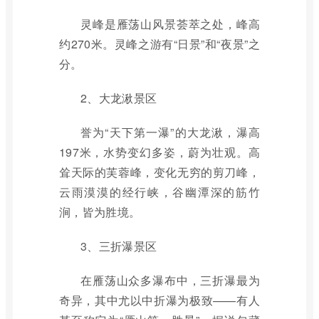
灵峰是雁荡山风景荟萃之处，峰高
约270米。灵峰之游有“日景”和“夜景”之
分。
2、大龙湫景区
誉为“天下第一瀑”的大龙湫，瀑高
197米，水势变幻多姿，蔚为壮观。高
耸天际的芙蓉峰，变化无穷的剪刀峰，
云雨漠漠的经行峡，谷幽潭深的筋竹
涧，皆为胜境。
3、三折瀑景区
在雁荡山众多瀑布中，三折瀑最为
奇异，其中尤以中折瀑为极致——有人