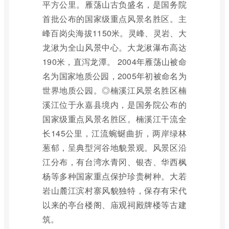
平方公里。雁荡山古负盛名，是国务院
首批公布的国家级重点风景名胜区。主
峰百岗尖海拔1150米。灵峰、灵岩、大
龙湫为全山风景中心。大龙湫瀑布高达
190米，直泻龙潭。 2004年雁荡山被命
名为国家地质公园，2005年初被命名为
世界地质公园。◎楠溪江风景名胜区楠
溪江位于永嘉县境内，是国务院公布的
国家级重点风景名胜区。楠溪江干流全
长145公里，江流蜿蜒曲折，两岸绿林
葱郁，呈典型河谷地貌景观。风景区沿
江分布，有台湾水青冈、银杏、华西枫
杨等多种国家重点保护珍贵树种。大若
岩山麓江滨村寨风貌独特，保存有宋代
以来的亭台楼阁、庙观祠殿牌楼等古建
筑。