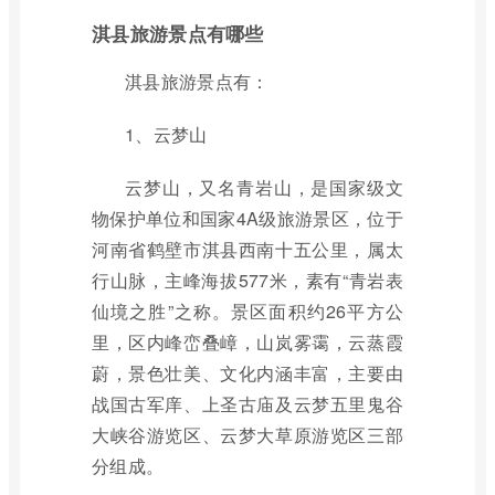
淇县旅游景点有哪些
淇县旅游景点有：
1、云梦山
云梦山，又名青岩山，是国家级文
物保护单位和国家4A级旅游景区，位于
河南省鹤壁市淇县西南十五公里，属太
行山脉，主峰海拔577米，素有“青岩表
仙境之胜”之称。景区面积约26平方公
里，区内峰峦叠嶂，山岚雾霭，云蒸霞
蔚，景色壮美、文化内涵丰富，主要由
战国古军庠、上圣古庙及云梦五里鬼谷
大峡谷游览区、云梦大草原游览区三部
分组成。