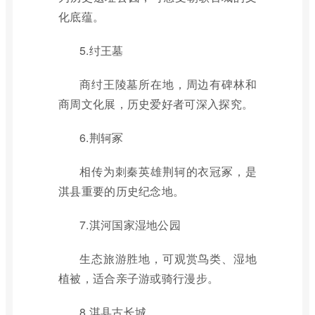
化底蕴。
5.纣王墓
商纣王陵墓所在地，周边有碑林和
商周文化展，历史爱好者可深入探究。
6.荆轲冢
相传为刺秦英雄荆轲的衣冠冢，是
淇县重要的历史纪念地。
7.淇河国家湿地公园
生态旅游胜地，可观赏鸟类、湿地
植被，适合亲子游或骑行漫步。
8.淇县古长城