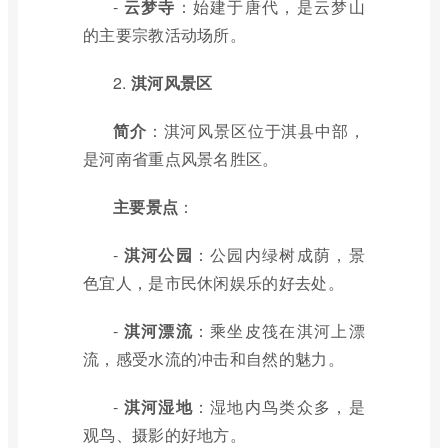
-
云梦寺
：始建于唐代，是云梦山
的主要宗教活动场所。
2.
淇河风景区
简介
：淇河风景区位于淇县中部，
是河南省重点风景名胜区。
主要景点
：
-
淇河公园
：公园内绿树成荫，景
色宜人，是市民休闲娱乐的好去处。
-
淇河漂流
：乘坐皮筏在淇河上漂
流，感受水流的冲击和自然的魅力。
-
淇河湿地
：湿地内鸟类众多，是
观鸟、摄影的好地方。