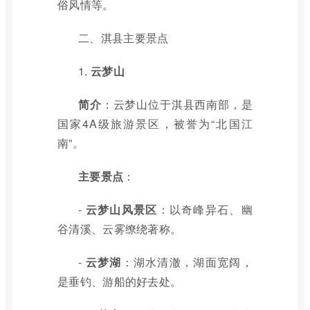
俗风情等。
二、淇县主要景点
1.
云梦山
简介
：云梦山位于淇县西南部，是
国家4A级旅游景区，被誉为“北国江
南”。
主要景点
：
-
云梦山风景区
：以奇峰异石、幽
谷清溪、云雾缭绕著称。
-
云梦湖
：湖水清澈，湖面宽阔，
是垂钓、游船的好去处。