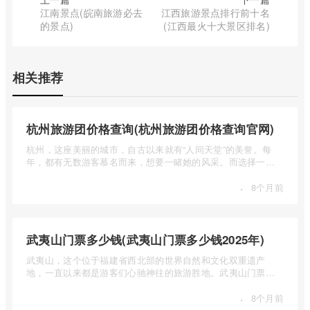
江南景点(皖南旅游必去
江西旅游景点排行前十名
的景点)
(江西最火十大景区排名)
相关推荐
杭州旅游团价格查询(杭州旅游团价格查询官网)
杭州，这座美丽的城市，自古以来就有“人间天堂”的美誉。每
年，都有无数游客慕名而来，想要一睹她的风采。而选择一个
合适的旅 ...
·
8个月前
武夷山门票多少钱(武夷山门票多少钱2025年)
武夷山，这个位于福建省西北部的世界自然和文化双重遗产
地，一直以来都是游客们心驰神往的旅游胜地。武夷山门票多
少钱呢？本 ...
·
8个月前