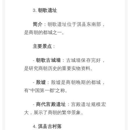
3.
朝歌遗址
简介
：朝歌遗址位于淇县东南部，
是商朝的都城之一。
主要景点
：
-
朝歌古城墙
：古城墙保存完好，
是研究商朝历史的重要实物资料。
-
殷墟
：殷墟是商朝晚期的都城，
有“中国第一都”之称。
-
商代宫殿遗址
：宫殿遗址规模宏
大，展示了商朝的繁华景象。
4.
淇县古村落