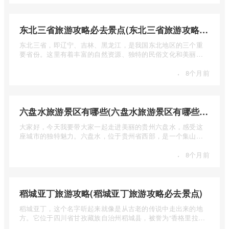
东北三省旅游攻略必去景点(东北三省旅游攻略必去景点视频介绍)
东北三省，即辽宁、吉林、黑龙江，是我国东北地区的三个重
要省份。这里有着丰富的自然资源、独特的民俗文化和美丽的
自然风光 ...
·
8个月前
六盘水旅游景区有哪些(六盘水旅游景区有哪些景点值得去)
大家好，今天我要带大家一起走进美丽的贵州六盘水，感受这
座城市的独特魅力。六盘水，位于贵州省西部，是一个集山水
风光、民 ...
·
8个月前
稻城亚丁旅游攻略(稻城亚丁旅游攻略必去景点)
稻城亚丁，这个名字听起来就像是从古老的传说中走出来的地
方。它位于四川省甘孜藏族自治州稻城县，被誉为“香格里拉的
圣地”， ...