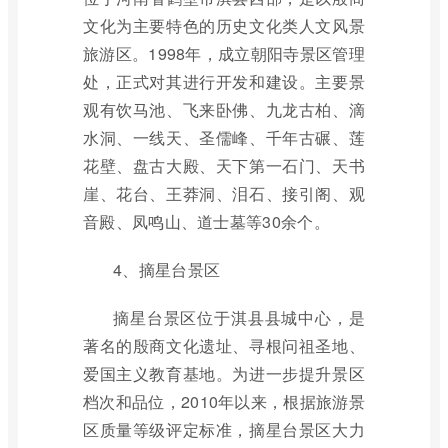
文化为主要特色的历史文化类人文风景
旅游区。1998年，成立朝阳寺景区管理
处，正式对其进行开发和建设。主要景
观有饮马池、飞来卧佛、九龙古柏、滴
水洞、一线天、圣儒峰、千年古碾、莲
花壁、盘古大殿、天下第一石门、天书
崖、花台、王莽洞、泪石、接引阁、观
音殿、凤鸣山、道士墓等30余个。
4、摘星台景区
摘星台景区位于淇县县城中心，是
著名的殷商文化遗址、寻根问祖圣地、
爱国主义教育基地。为进一步提升景区
档次和品位，2010年以来，根据旅游景
区质量等级评定标准，摘星台景区大力