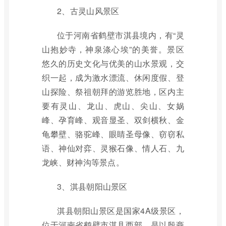
2、古灵山风景区
位于河南省鹤壁市淇县境内，有“灵
山抱妙寺，神泉涤心埃”的美誉。景区
悠久的历史文化与优美的山水景观，交
织一起，成为激水漂流、休闲度假、登
山探险、祭祖朝拜的游览胜地，区内主
要有灵山、龙山、虎山、尖山、女娲
峰、孕育峰、观音显圣、双剑横秋、金
龟攀壁、骆驼峰、眼睛圣母像、窃窃私
语、神仙对弈、灵猴石像、情人石、九
龙峡、财神沟等景点。
3、淇县朝阳山景区
淇县朝阳山景区是国家4A级景区，
位于河南省鹤壁市淇县西部，是以殷商