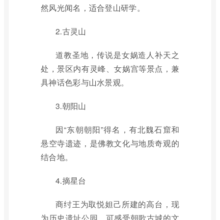
然风光闻名，适合登山研学。
2.古灵山
道教圣地，传说是女娲造人补天之
处，景区内有灵峰、女娲宫等景点，兼
具神话色彩与山水景观。
3.朝阳山
因“东朝朝阳”得名，有北魏石窟和
悬空寺遗迹，是佛教文化与地质奇观的
结合地。
4.摘星台
商纣王为取悦妲己所建的高台，现
为历史遗址公园，可感受朝歌古城的文