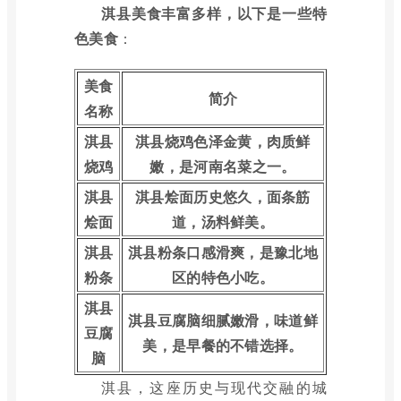
淇县美食丰富多样，以下是一些特
色美食
：
美食
简介
名称
淇县
淇县烧鸡色泽金黄，肉质鲜
烧鸡
嫩，是河南名菜之一。
淇县
淇县烩面历史悠久，面条筋
烩面
道，汤料鲜美。
淇县
淇县粉条口感滑爽，是豫北地
粉条
区的特色小吃。
淇县
淇县豆腐脑细腻嫩滑，味道鲜
豆腐
美，是早餐的不错选择。
脑
淇县，这座历史与现代交融的城