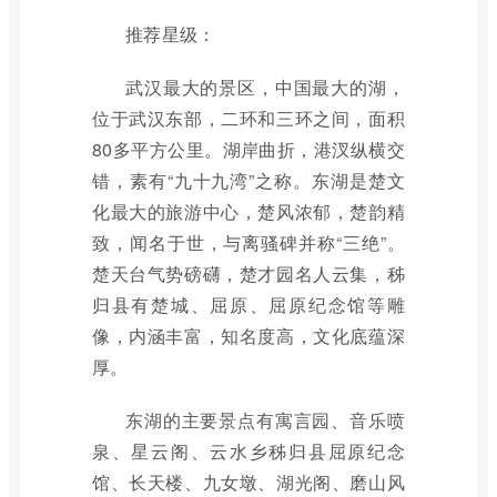
推荐星级：
武汉最大的景区，中国最大的湖，
位于武汉东部，二环和三环之间，面积
80多平方公里。湖岸曲折，港汊纵横交
错，素有“九十九湾”之称。东湖是楚文
化最大的旅游中心，楚风浓郁，楚韵精
致，闻名于世，与离骚碑并称“三绝”。
楚天台气势磅礴，楚才园名人云集，秭
归县有楚城、屈原、屈原纪念馆等雕
像，内涵丰富，知名度高，文化底蕴深
厚。
东湖的主要景点有寓言园、音乐喷
泉、星云阁、云水乡秭归县屈原纪念
馆、长天楼、九女墩、湖光阁、磨山风