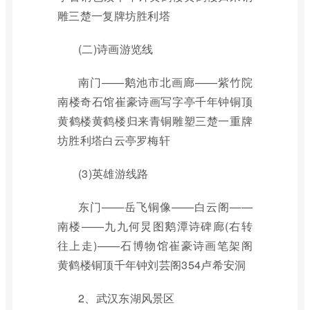
雕三楚一复牌坊胜利塔
(二)诗画游览线
南门——鹅池市北画廊——紫竹院
南楼奇石馆崔豪诗画写字亭千年钟铜顶
黄鹤楼黄鹤楼归来青铜雕塑三楚一重牌
坊胜利塔白云亭罗梅轩
(3)英雄游线路
东门——岳飞铜像——白云阁——
南楼——九九何炅图鹅潭诗碑廊(右转
往上走)——石博物馆崔豪诗画笔架阁
黄鹤楼铜顶千年钟刘芸阁354卢希安洞
2、武汉东湖风景区