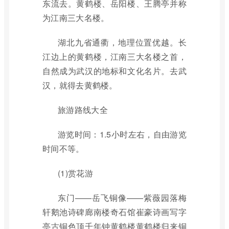
东流去。黄鹤楼、岳阳楼、王腾亭并称
为江南三大名楼。
湖北九省通衢，地理位置优越。长
江边上的黄鹤楼，江南三大名楼之首，
自然成为武汉的地标和文化名片。去武
汉，就得去黄鹤楼。
旅游路线大全
游览时间：1.5小时左右，自由游览
时间不等。
(1)赏花游
东门——岳飞铜像——紫薇园落梅
轩鹅池诗碑廊南楼奇石馆崔豪诗画写字
亭古铜色顶千年钟黄鹤楼黄鹤楼归来铜