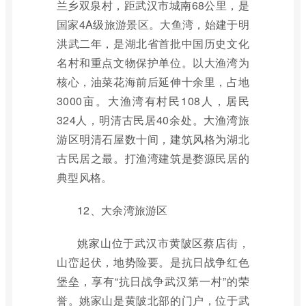
兰乡双泉村，距武汉市城南68公里，是
国家4A级旅游景区。大鱼湾，始建于明
洪武二年，是湖北省首批中国历史文化
名村和重点文物保护单位。以大渔湾为
核心，油菜花海前后延伸十余里，占地
3000亩。大渔湾有村民108人，居民
324人，明清古民居40余处。大渔湾旅
游区明清石屋数十间，建筑风格为湖北
古民居之最。打渔湾建筑是婺源民居的
典型风格。
12、大余湾旅游区
姚家山位于武汉市黄陂区蔡店街，
山峦起伏，地势险要。是抗日战争红色
堡垒，享有“抗日战争武汉第一村”的荣
誉。姚家山是黄陂北部的门户，位于武