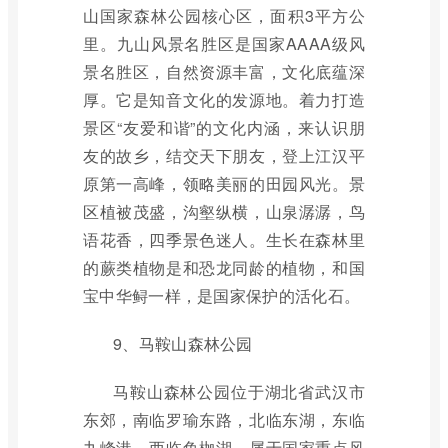
山国家森林公园核心区，面积3平方公
里。九山风景名胜区是国家AAAA级风
景名胜区，自然资源丰富，文化底蕴深
厚。它是知音文化的发源地。着力打造
景区“友爱和谐”的文化内涵，来认识朋
友的故乡，结交天下朋友，登上江汉平
原第一高峰，领略美丽的田园风光。景
区植被茂盛，沟壑纵横，山泉潺潺，鸟
语花香，四季景色迷人。生长在森林里
的蕨类植物是和恐龙同龄的植物，和国
宝中华鲟一样，是国家保护的活化石。
9、马鞍山森林公园
马鞍山森林公园位于湖北省武汉市
东郊，南临罗瑜东路，北临东湖，东临
九峰港，西临鱼枷湖。属于国家重点风