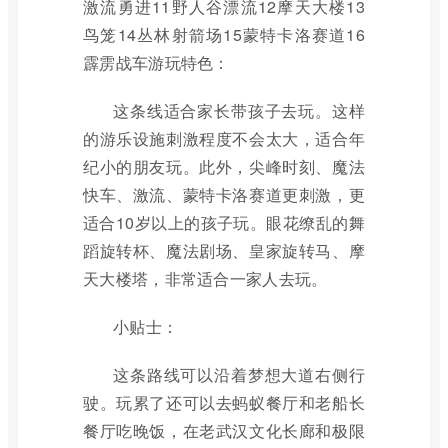
激流勇进11野人谷漂流12摩天大楼13
鸟笼14丛林射箭场15蒙特卡洛赛道16
霹雳战车游玩特色：
这条线适合家长带孩子去玩。这样
的游乐设施刺激程度不会太大，适合年
纪小的朋友玩。此外，尖峰时刻、魔法
快车、激流、蒙特卡洛赛道更刺激，更
适合10岁以上的孩子玩。眼花缭乱的舞
蹈旋转杯、魔法剧场、皇家旋转马、摩
天大楼塔，非常适合一家人去玩。
小贴士：
这条路线可以沿着梦想大道右侧行
驶。玩累了还可以去蚂蚁餐厅和老船长
餐厅吃晚饭，在老武汉文化长廊和极限