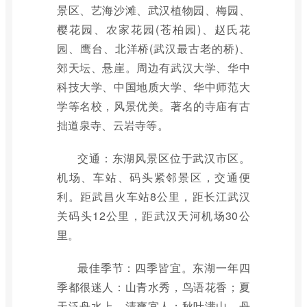
景区、艺海沙滩、武汉植物园、梅园、
樱花园、农家花园(苍柏园)、赵氏花
园、鹰台、北洋桥(武汉最古老的桥)、
郊天坛、悬崖。周边有武汉大学、华中
科技大学、中国地质大学、华中师范大
学等名校，风景优美。著名的寺庙有古
拙道泉寺、云岩寺等。
交通：东湖风景区位于武汉市区。
机场、车站、码头紧邻景区，交通便
利。距武昌火车站8公里，距长江武汉
关码头12公里，距武汉天河机场30公
里。
最佳季节：四季皆宜。东湖一年四
季都很迷人：山青水秀，鸟语花香；夏
天泛舟水上，清爽宜人；秋叶满山，丹