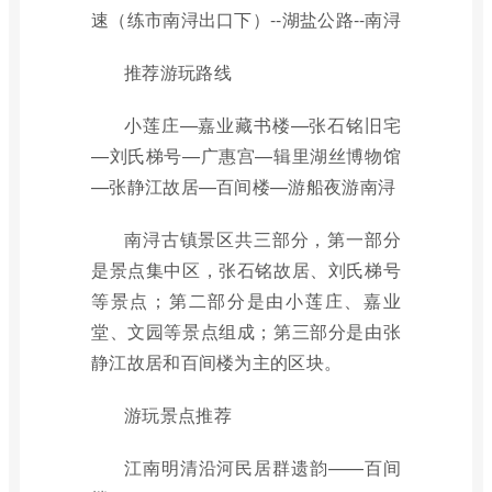
速（练市南浔出口下）--湖盐公路--南浔
推荐游玩路线
小莲庄—嘉业藏书楼—张石铭旧宅
—刘氏梯号—广惠宫—辑里湖丝博物馆
—张静江故居—百间楼—游船夜游南浔
南浔古镇景区共三部分，第一部分
是景点集中区，张石铭故居、刘氏梯号
等景点；第二部分是由小莲庄、嘉业
堂、文园等景点组成；第三部分是由张
静江故居和百间楼为主的区块。
游玩景点推荐
江南明清沿河民居群遗韵——百间