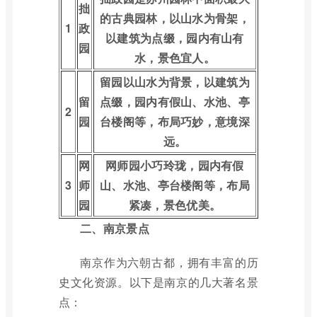
拙
的古典园林，以山水为骨架，
1
政
以建筑为点缀，园内有山有
园
水，景色宜人。
留园以山水为背景，以建筑为
留
点缀，园内有假山、水池、亭
2
园
台楼阁等，布局巧妙，意境深
远。
网
网师园小巧玲珑，园内有假
3
师
山、水池、亭台楼阁等，布局
园
紧凑，景色优美。
二、南京景点
南京作为六朝古都，拥有丰富的历
史文化资源。以下是南京的几大著名景
点：