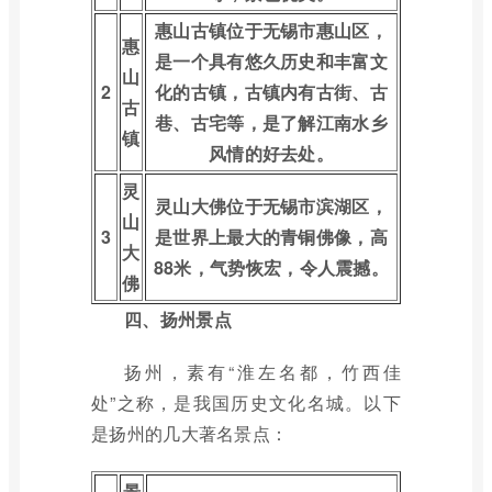
惠山古镇位于无锡市惠山区，
惠
是一个具有悠久历史和丰富文
山
2
化的古镇，古镇内有古街、古
古
巷、古宅等，是了解江南水乡
镇
风情的好去处。
灵
灵山大佛位于无锡市滨湖区，
山
3
是世界上最大的青铜佛像，高
大
88米，气势恢宏，令人震撼。
佛
四、扬州景点
扬州，素有“淮左名都，竹西佳
处”之称，是我国历史文化名城。以下
是扬州的几大著名景点：
景