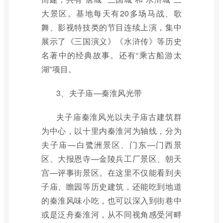
大景区。基地每天有20多场马战、歌
舞、影视特技类的节目连续上演，集中
展示了《三国演义》《水浒传》等历史
名著中的经典故事。还有“乘古船游太
湖”项目。
3、夫子庙—秦淮风光带
夫子庙秦淮风光以夫子庙古建筑群
为中心，以十里内秦淮河为轴线，分为
夫子庙—白鹭洲景区、门东—门西景
区、大报恩寺—金陵兵工厂景区、朝天
宫—评事街景区。在这里不仅能看到夫
子庙、瞻园等历史建筑，还能吃到地道
的秦淮风味小吃，也可以深入到街巷中
或是泛舟秦淮河，从不同视角感受河畔