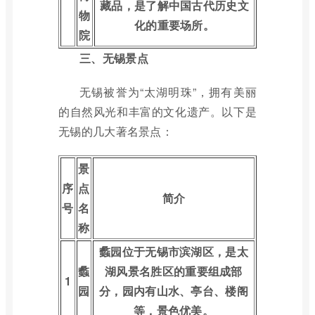
藏品，是了解中国古代历史文
物
化的重要场所。
院
三、无锡景点
无锡被誉为“太湖明珠”，拥有美丽
的自然风光和丰富的文化遗产。以下是
无锡的几大著名景点：
景
序
点
简介
号
名
称
蠡园位于无锡市滨湖区，是太
蠡
湖风景名胜区的重要组成部
1
园
分，园内有山水、亭台、楼阁
等，景色优美。