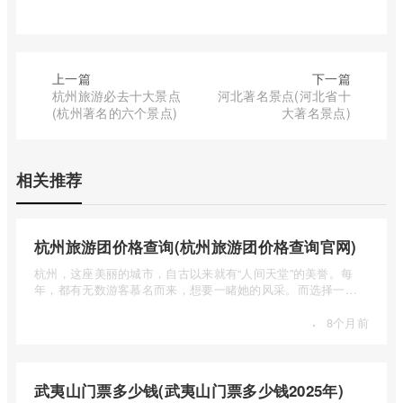
上一篇
下一篇
杭州旅游必去十大景点
河北著名景点(河北省十
(杭州著名的六个景点)
大著名景点)
相关推荐
杭州旅游团价格查询(杭州旅游团价格查询官网)
杭州，这座美丽的城市，自古以来就有“人间天堂”的美誉。每
年，都有无数游客慕名而来，想要一睹她的风采。而选择一个
合适的旅 ...
·
8个月前
武夷山门票多少钱(武夷山门票多少钱2025年)