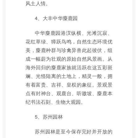
风土人情。
4、大丰中华麋鹿园
中华麋鹿园港汊纵横、光滩沉寂、
花红草绿、獐跃鸟鸣，自然生态环境优
美，麋鹿种群与珍禽异兽此起彼伏，组
成一幅蔚为壮观的原始自然风景画。从
海外回归的麋鹿家族就活跃在这五彩斑
斓、光怪陆离的土地上，精灵一般，拥
有着富贵、吉祥、皇权的象征。景观景
点有封神台、观鹿台、听嗷坡、麋鹿本
纪书法石刻、生物大观园。
5、苏州园林
苏州园林是至今保存完好并开放的