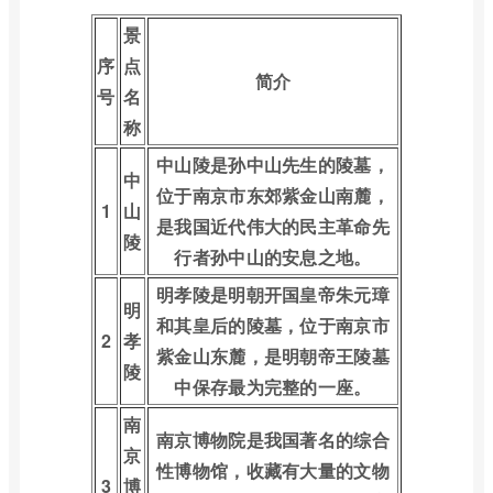
景
序
点
简介
号
名
称
中山陵是孙中山先生的陵墓，
中
位于南京市东郊紫金山南麓，
1
山
是我国近代伟大的民主革命先
陵
行者孙中山的安息之地。
明孝陵是明朝开国皇帝朱元璋
明
和其皇后的陵墓，位于南京市
2
孝
紫金山东麓，是明朝帝王陵墓
陵
中保存最为完整的一座。
南
南京博物院是我国著名的综合
京
性博物馆，收藏有大量的文物
3
博