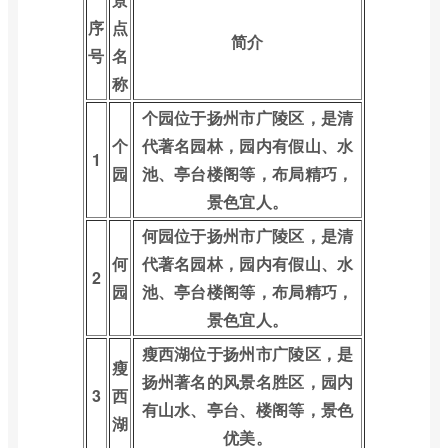
序
点
简介
号
名
称
个园位于扬州市广陵区，是清
个
代著名园林，园内有假山、水
1
园
池、亭台楼阁等，布局精巧，
景色宜人。
何园位于扬州市广陵区，是清
何
代著名园林，园内有假山、水
2
园
池、亭台楼阁等，布局精巧，
景色宜人。
瘦西湖位于扬州市广陵区，是
瘦
扬州著名的风景名胜区，园内
3
西
有山水、亭台、楼阁等，景色
湖
优美。