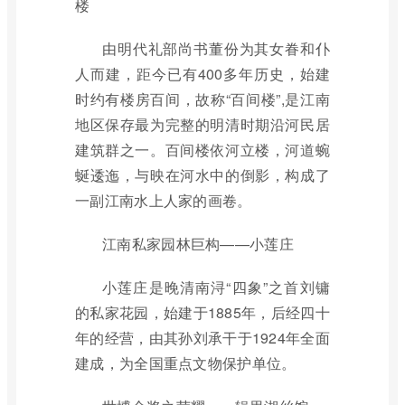
楼
由明代礼部尚书董份为其女眷和仆
人而建，距今已有400多年历史，始建
时约有楼房百间，故称“百间楼”,是江南
地区保存最为完整的明清时期沿河民居
建筑群之一。百间楼依河立楼，河道蜿
蜒逶迤，与映在河水中的倒影，构成了
一副江南水上人家的画卷。
江南私家园林巨构——小莲庄
小莲庄是晚清南浔“四象”之首刘镛
的私家花园，始建于1885年，后经四十
年的经营，由其孙刘承干于1924年全面
建成，为全国重点文物保护单位。