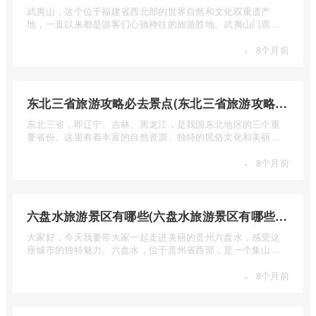
武夷山，这个位于福建省西北部的世界自然和文化双重遗产
地，一直以来都是游客们心驰神往的旅游胜地。武夷山门票多
少钱呢？本 ...
·
8个月前
东北三省旅游攻略必去景点(东北三省旅游攻略必去景点视频介绍)
东北三省，即辽宁、吉林、黑龙江，是我国东北地区的三个重
要省份。这里有着丰富的自然资源、独特的民俗文化和美丽的
自然风光 ...
·
8个月前
六盘水旅游景区有哪些(六盘水旅游景区有哪些景点值得去)
大家好，今天我要带大家一起走进美丽的贵州六盘水，感受这
座城市的独特魅力。六盘水，位于贵州省西部，是一个集山水
风光、民 ...
·
8个月前