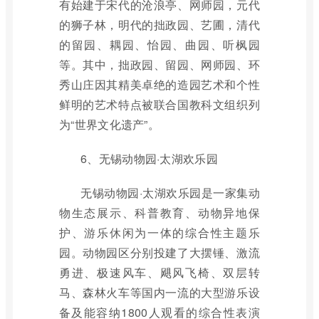
有始建于宋代的沧浪亭、网师园，元代
的狮子林，明代的拙政园、艺圃，清代
的留园、耦园、怡园、曲园、听枫园
等。其中，拙政园、留园、网师园、环
秀山庄因其精美卓绝的造园艺术和个性
鲜明的艺术特点被联合国教科文组织列
为“世界文化遗产”。
6、无锡动物园·太湖欢乐园
无锡动物园·太湖欢乐园是一家集动
物生态展示、科普教育、动物异地保
护、游乐休闲为一体的综合性主题乐
园。动物园区分别投建了大摆锤、激流
勇进、极速风车、飓风飞椅、双层转
马、森林火车等国内一流的大型游乐设
备及能容纳1800人观看的综合性表演