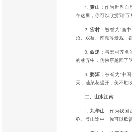
1.
黄山
：作为世界自
在这里，你可以欣赏到“五
2.
宏村
：被誉为“画
沼、双桥、南湖等景观，
3.
西递
：与宏村齐名
的巷弄中，仿佛穿越回了
4.
婺源
：被誉为“中
天，油菜花盛开，美不胜
二、山水江南
1.
九华山
：作为我国
称。登山途中，你可以欣