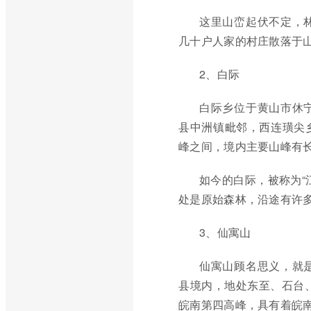
这里山峦起伏不定，
几十户人家的村庄散落于
2、白际
白际乡位于黄山市休
县中洲镇毗邻，西连璜尖
峰之间，境内主要山峰有长
如今的白际，被称为“
处是原始森林，沿途有许
3、仙寓山
仙寓山顾名思义，就
县境内，地处东至、石台、
皖南第四高峰，具有着皖