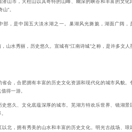
省潜山市，天柱山以其奇特的山峰、幽深的峡谷和丰富的文化
奇山”。
中部，是中国五大淡水湖之一。巢湖风光旖旎，湖面广阔，
。
南，山水秀丽，历史悠久。宣城有“江南诗城”之称，是许多文人
的省会，合肥拥有丰富的历史文化资源和现代化的城市风貌。
点值得一游。
历史悠久、文化底蕴深厚的城市。芜湖方特欢乐世界、镜湖景
择。
江以北，拥有秀美的山水和丰富的历史文化。明光古战场、琅