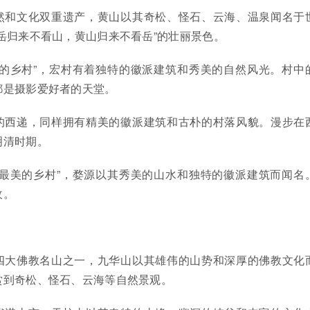
然和文化双重遗产，黄山以其奇松、怪石、云海、温泉闻名于
岳归来不看山，黄山归来不看岳”的壮丽景色。
中的乡村”，宏村有着独特的徽派建筑和秀美的自然风光。村中
都是摄影爱好者的天堂。
的西递，同样拥有精美的徽派建筑和古朴的村落风貌。漫步在
明清时期。
国最美的乡村”，婺源以其秀美的山水和独特的徽派建筑而闻名
收。
四大佛教名山之一，九华山以其雄伟的山势和深厚的佛教文化
赏到奇松、怪石、云海等自然景观。