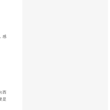
，感
向西
便是