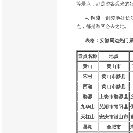
等景点，都是游客观光的
4.
铜陵
：铜陵地处长
点，都是游客必去之地。
表格：安徽周边热门
景点名称
地点
黄山
黄山市
宏村
黄山市黟县
西递
黄山市黟县
婺源
上饶市婺源县
九华山
芜湖市青阳县
天柱山
安庆市潜山市
巢湖
合肥市