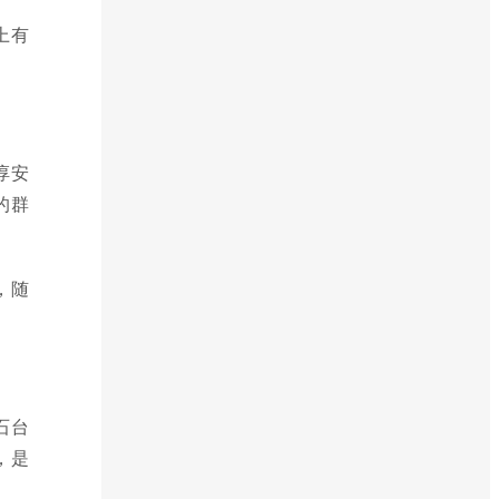
上有
淳安
的群
，随
石台
，是