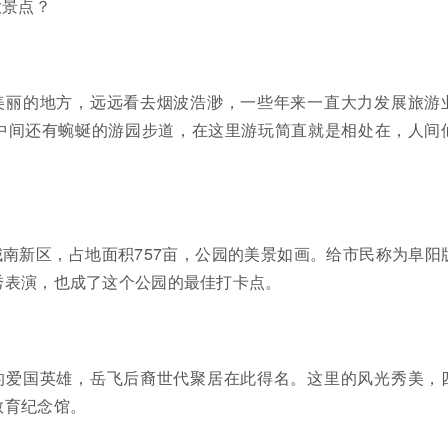
大景点？
美丽的地方，远远看去烟波浩渺，一些年来一直大力发展旅游
中间还有蜿蜒的游园步道，在这里游玩简直就是相处在，人间
南新区，占地面积757亩，公园的美景如画。给市民称为阜阳
秀表演，也成了这个公园的最佳打卡点。
的爱国英雄，岳飞后裔世代聚居在此得名。这里的风光秀美，
教育纪念馆。