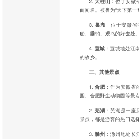
2.
天柱山
：位于安徽
而闻名。被誉为“天下第一
3.
巢湖
：位于安徽省
船、垂钓、观鸟的好去处
4.
宣城
：宣城地处江
的故乡。
三、其他景点
1.
合肥
：作为安徽省
园、合肥野生动物园等景
2.
芜湖
：芜湖是一座
景点，都是游客的热门选
3.
滁州
：滁州地处长