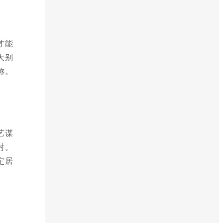
才能
大别
称。
艺谋
村。
定居