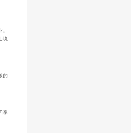
业。
仙境
版的
四季