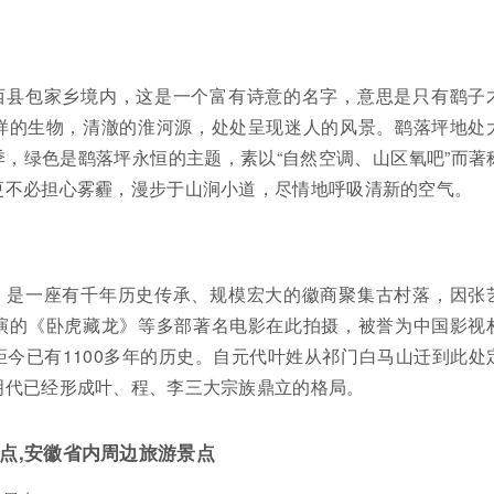
西县包家乡境内，这是一个富有诗意的名字，意思是只有鹞子
样的生物，清澈的淮河源，处处呈现迷人的风景。鹞落坪地处
，绿色是鹞落坪永恒的主题，素以“自然空调、山区氧吧”而著
更不必担心雾霾，漫步于山涧小道，尽情地呼吸清新的空气。
，是一座有千年历史传承、规模宏大的徽商聚集古村落，因张
演的《卧虎藏龙》等多部著名电影在此拍摄，被誉为中国影视
今已有1100多年的历史。自元代叶姓从祁门白马山迁到此处
明代已经形成叶、程、李三大宗族鼎立的格局。
点,安徽省内周边旅游景点