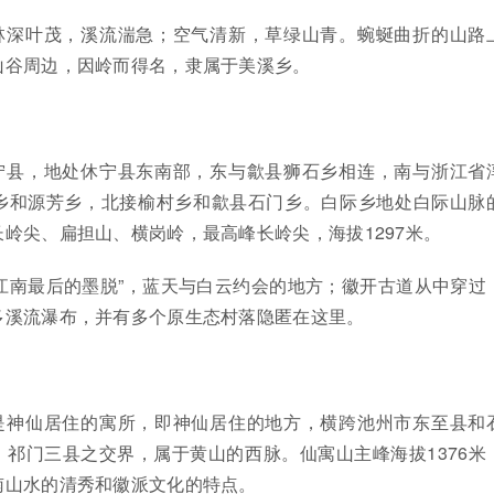
林深叶茂，溪流湍急；空气清新，草绿山青。蜿蜒曲折的山路
山谷周边，因岭而得名，隶属于美溪乡。
宁县，地处休宁县东南部，东与歙县狮石乡相连，南与浙江省
乡和源芳乡，北接榆村乡和歙县石门乡。白际乡地处白际山脉
岭尖、扁担山、横岗岭，最高峰长岭尖，海拔1297米。
江南最后的墨脱”，蓝天与白云约会的地方；徽开古道从中穿过
多溪流瀑布，并有多个原生态村落隐匿在这里。
是神仙居住的寓所，即神仙居住的地方，横跨池州市东至县和
祁门三县之交界，属于黄山的西脉。仙寓山主峰海拔1376米
南山水的清秀和徽派文化的特点。