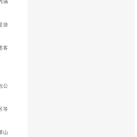
内涵
是游
墨客
包公
区等
琊山