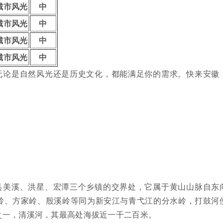
城市风光
中
城市风光
中
城市风光
中
城市风光
中
无论是自然风光还是历史文化，都能满足你的需求。快来安徽
：
县美溪、洪星、宏潭三个乡镇的交界处，它属于黄山山脉自东
岭、方家岭、殷溪岭等同为新安江与青弋江的分水岭，打鼓河
之一，清溪河，其最高处海拔近一千二百米。