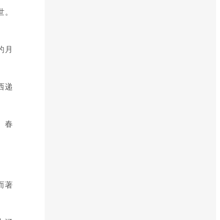
世。
的月
西递
。春
而著