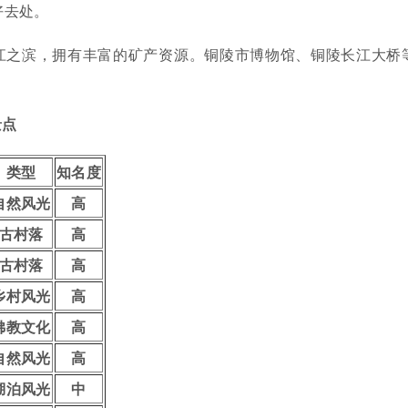
好去处。
江之滨，拥有丰富的矿产资源。铜陵市博物馆、铜陵长江大桥
景点
类型
知名度
自然风光
高
古村落
高
古村落
高
乡村风光
高
佛教文化
高
自然风光
高
湖泊风光
中