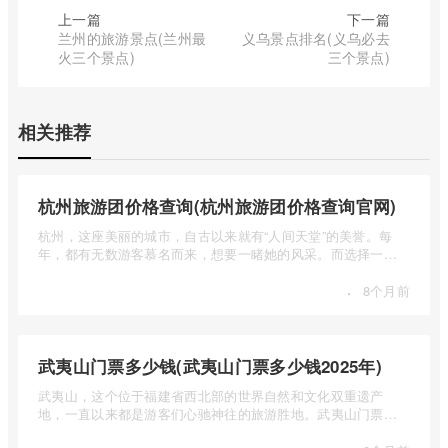
上一篇
下一篇
兰州的旅游景点(兰州最
义乌景点排名(义乌必去
火三个景点)
三个景点)
相关推荐
杭州旅游团价格查询(杭州旅游团价格查询官网)
杭州，这座美丽的城市，自古以来就有“人间天堂”的美誉。每
年，都有无数游客慕名而来，想要一睹她的风采。而选择一个
合适的旅 ...
·
8个月前
武夷山门票多少钱(武夷山门票多少钱2025年)
武夷山，这个位于福建省西北部的世界自然和文化双重遗产
地，一直以来都是游客们心驰神往的旅游胜地。武夷山门票多
少钱呢？本 ...