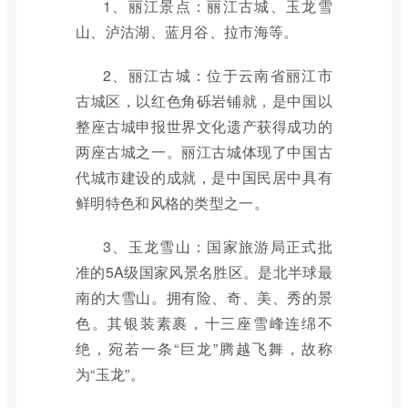
1、丽江景点：丽江古城、玉龙雪
山、泸沽湖、蓝月谷、拉市海等。
2、丽江古城：位于云南省丽江市
古城区，以红色角砾岩铺就，是中国以
整座古城申报世界文化遗产获得成功的
两座古城之一。丽江古城体现了中国古
代城市建设的成就，是中国民居中具有
鲜明特色和风格的类型之一。
3、玉龙雪山：国家旅游局正式批
准的5A级国家风景名胜区。是北半球最
南的大雪山。拥有险、奇、美、秀的景
色。其银装素裹，十三座雪峰连绵不
绝，宛若一条“巨龙”腾越飞舞，故称
为“玉龙”。