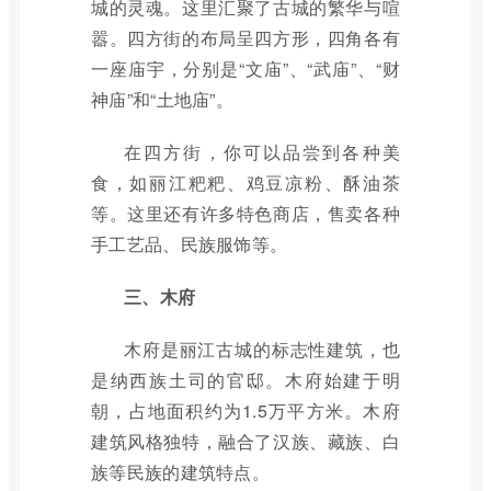
城的灵魂。这里汇聚了古城的繁华与喧
嚣。四方街的布局呈四方形，四角各有
一座庙宇，分别是“文庙”、“武庙”、“财
神庙”和“土地庙”。
在四方街，你可以品尝到各种美
食，如丽江粑粑、鸡豆凉粉、酥油茶
等。这里还有许多特色商店，售卖各种
手工艺品、民族服饰等。
三、木府
木府是丽江古城的标志性建筑，也
是纳西族土司的官邸。木府始建于明
朝，占地面积约为1.5万平方米。木府
建筑风格独特，融合了汉族、藏族、白
族等民族的建筑特点。