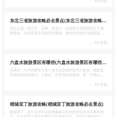
·
8个月前
东北三省旅游攻略必去景点(东北三省旅游攻略必去景点视频介绍)
东北三省，即辽宁、吉林、黑龙江，是我国东北地区的三个重
要省份。这里有着丰富的自然资源、独特的民俗文化和美丽的
自然风光 ...
·
8个月前
六盘水旅游景区有哪些(六盘水旅游景区有哪些景点值得去)
大家好，今天我要带大家一起走进美丽的贵州六盘水，感受这
座城市的独特魅力。六盘水，位于贵州省西部，是一个集山水
风光、民 ...
·
8个月前
稻城亚丁旅游攻略(稻城亚丁旅游攻略必去景点)
稻城亚丁，这个名字听起来就像是从古老的传说中走出来的地
方。它位于四川省甘孜藏族自治州稻城县，被誉为“香格里拉的