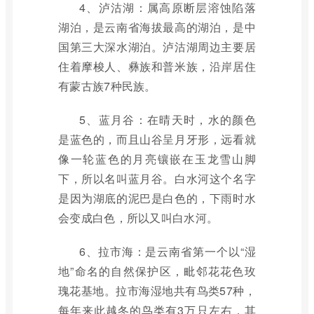
4、泸沽湖：属高原断层溶蚀陷落
湖泊，是云南省海拔最高的湖泊，是中
国第三大深水湖泊。泸沽湖周边主要居
住着摩梭人、彝族和普米族，沿岸居住
有蒙古族7种民族。
5、蓝月谷：在晴天时，水的颜色
是蓝色的，而且山谷呈月牙形，远看就
像一轮蓝色的月亮镶嵌在玉龙雪山脚
下，所以名叫蓝月谷。白水河这个名字
是因为湖底的泥巴是白色的，下雨时水
会变成白色，所以又叫白水河。
6、拉市海：是云南省第一个以“湿
地”命名的自然保护区，毗邻花花色玫
瑰花基地。拉市海湿地共有鸟类57种，
每年来此越冬的鸟类有3万只左右，其