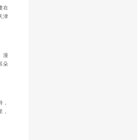
建在
天津
。漫
耳朵
特，
里，