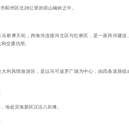
市蓟州区北28公里的崇山峻岭之中。
永乐桥摩天轮，跨海河连接河北区与红桥区，是一座跨河建设
光和交通功用。
区
意大利风情旅游区，是以马可波罗广场为中心，由四条道路组
园
园，地处滨海新区汉沽八卦滩。
园