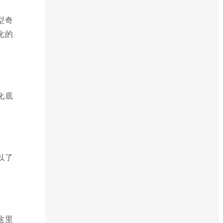
型奇
化的
化底
以了
这里