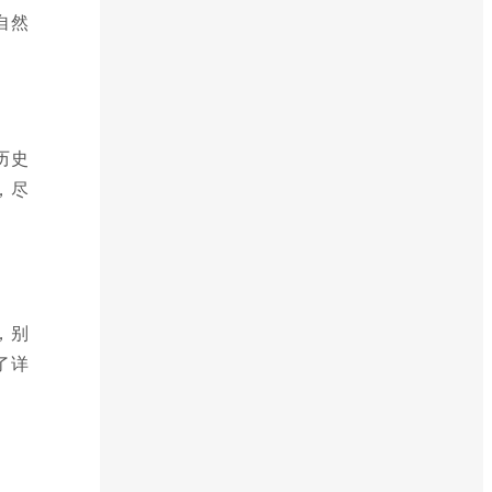
自然
历史
，尽
，别
了详