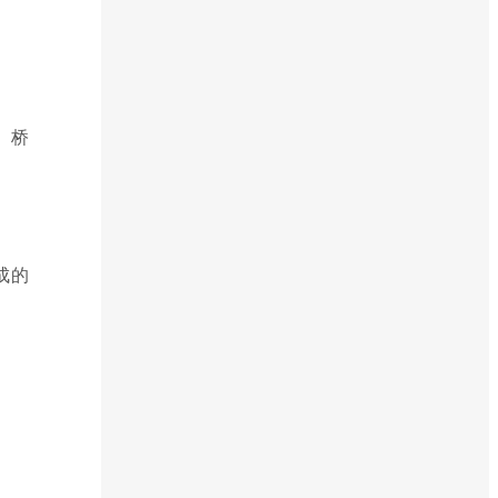
、桥
成的