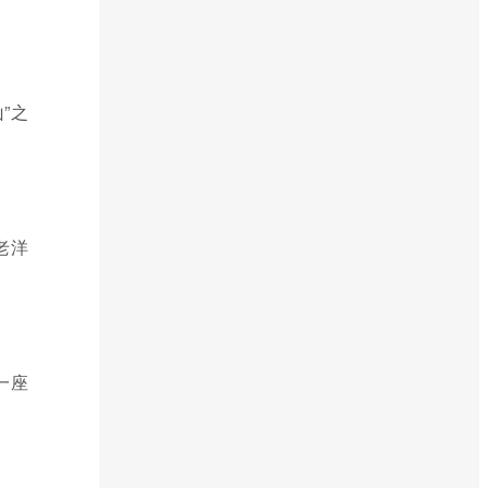
”之
老洋
一座