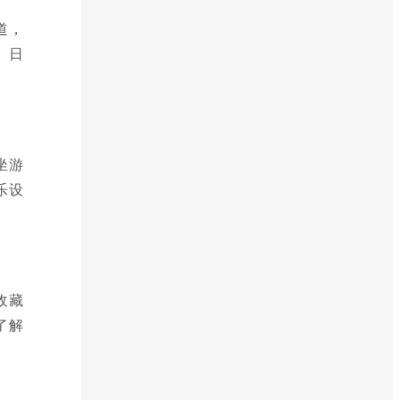
道，
、日
坐游
乐设
收藏
了解