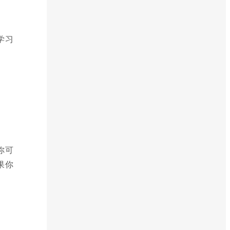
学习
你可
果你