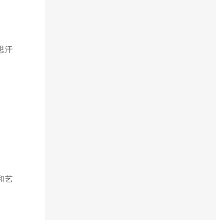
思汗
和艺