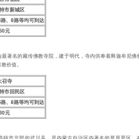
特市新城区
4路、8路等均可到达
50元
内最著名的藏传佛教寺院，建于明代，寺内供奉着释迦牟尼佛
宗教价值。
大召寺
特市回民区
6路、8路等均可到达
30元
浩特市北部的武川县，是内蒙古自治区内著名的草原景区。