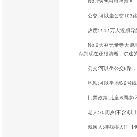
No.1恼包村旅游园区
公交:可以坐公交103
热度: 14.1万人近期
No.2大召无量寺大
存到现在还很清晰，讲述
公交:可以坐公交6路，
地铁:可以坐地铁2号
门票政策:儿童:6周岁(
老人:70周岁(不含)
残疾人:持残疾人证【