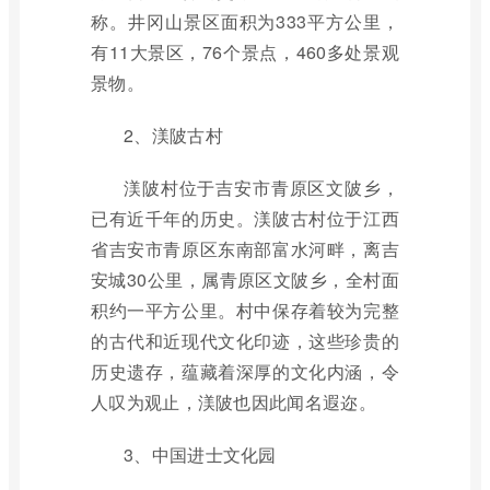
称。井冈山景区面积为333平方公里，
有11大景区，76个景点，460多处景观
景物。
2、渼陂古村
渼陂村位于吉安市青原区文陂乡，
已有近千年的历史。渼陂古村位于江西
省吉安市青原区东南部富水河畔，离吉
安城30公里，属青原区文陂乡，全村面
积约一平方公里。村中保存着较为完整
的古代和近现代文化印迹，这些珍贵的
历史遗存，蕴藏着深厚的文化内涵，令
人叹为观止，渼陂也因此闻名遐迩。
3、中国进士文化园