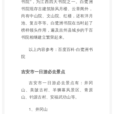
书院”，为江西四大书院之一。白鹭洲
书院现存古建筑除风月楼、云章阁外，
尚有中山院、文山院、红楼，还有泮月
池、复古亭等。白鹭洲书院在当时起了
榜样领头作用，遍及吉州县城乡的千百
书院相继建立繁荣起来。
以上内容参考：百度百科-白鹭洲书
院
吉安市一日游必去景点
吉安市一日游必去景点有：井冈
山、美陂古村、羊狮幕风景区、青原
山、钓源古村、安福武功山等。
1、井冈山