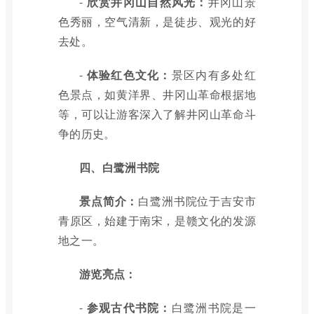
-
欣赏井冈山自然风光：
井冈山景
色秀丽，空气清新，是徒步、观光的好
去处。
-
体验红色文化：
景区内有多处红
色景点，如黄洋界、井冈山革命根据地
等，可以让游客深入了解井冈山革命斗
争的历史。
四、白鹭洲书院
景点简介：
白鹭洲书院位于吉安市
青原区，始建于南宋，是赣文化的发源
地之一。
游览亮点：
-
参观古代书院：
白鹭洲书院是一