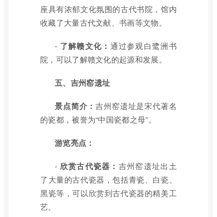
座具有浓郁文化氛围的古代书院，馆内
收藏了大量古代文献、书画等文物。
-
了解赣文化：
通过参观白鹭洲书
院，可以了解赣文化的起源和发展。
五、吉州窑遗址
景点简介：
吉州窑遗址是宋代著名
的瓷都，被誉为“中国瓷都之母”。
游览亮点：
-
欣赏古代瓷器：
吉州窑遗址出土
了大量的古代瓷器，包括青瓷、白瓷、
黑瓷等，可以欣赏到古代瓷器的精美工
艺。