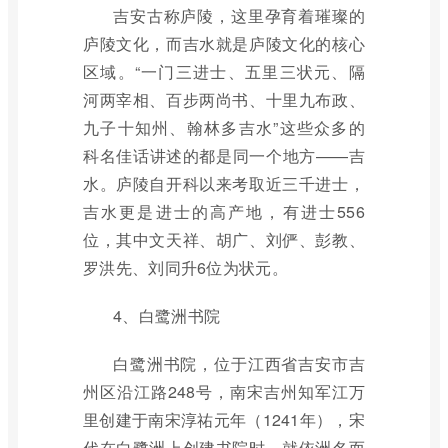
吉安古称庐陵，这里孕育着璀璨的
庐陵文化，而吉水就是庐陵文化的核心
区域。“一门三进士、五里三状元、隔
河两宰相、百步两尚书、十里九布政、
九子十知州、翰林多吉水”这些众多的
科名佳话讲述的都是同一个地方——吉
水。庐陵自开科以来考取近三千进士，
吉水更是进士的高产地，有进士556
位，其中文天祥、胡广、刘俨、彭教、
罗洪先、刘同升6位为状元。
4、白鹭洲书院
白鹭洲书院，位于江西省吉安市吉
州区沿江路248号，南宋吉州知军江万
里创建于南宋淳祐元年（1241年），宋
代在白鹭洲上创建书院时，就依洲名而