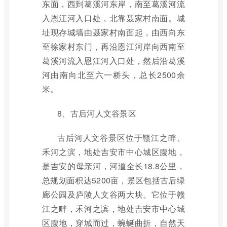
东面，西到葛溪河东岸，南至葛溪河流
入恩江河入口处，北靠聂家村南面。城
址现存城墙由聂家村南面起，由西向东
至徐家村东门，再沿恩江河岸向西南至
葛溪河流入恩江河入口处，然后沿葛溪
河由南向北至六一桥头，总长2500余
米。
8、古后河人文谷景区
古后河人文谷景区位于赣江之畔、
禾河之滨，地处吉安市中心城区腹地，
是吉安的母亲河，河道全长18.8公里，
总规划面积达5200亩，景区包括古后绿
廊公园及庐陵人文谷两大块。它位于赣
江之畔，禾河之滨，地处吉安市中心城
区腹地，穿城而过，蜿蜒曲折，自然天