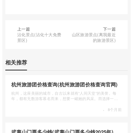
上一篇
下一篇
沾化景点(沾化十大免费
山区旅游景点(离我最近
景区)
的旅游景区)
相关推荐
杭州旅游团价格查询(杭州旅游团价格查询官网)
杭州，这座美丽的城市，自古以来就有“人间天堂”的美誉。每
年，都有无数游客慕名而来，想要一睹她的风采。而选择一个
合适的旅 ...
·
8个月前
武夷山门票多少钱(武夷山门票多少钱2025年)