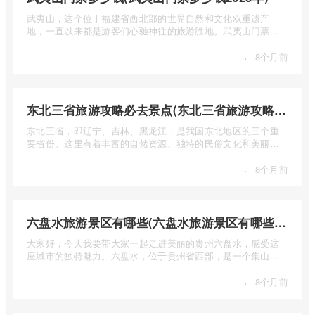
武夷山，这个位于福建省西北部的世界自然和文化双重遗产
地，一直以来都是游客们心驰神往的旅游胜地。武夷山门票多
少钱呢？本 ...
·
8个月前
东北三省旅游攻略必去景点(东北三省旅游攻略必去景点视频介绍)
东北三省，即辽宁、吉林、黑龙江，是我国东北地区的三个重
要省份。这里有着丰富的自然资源、独特的民俗文化和美丽的
自然风光 ...
·
8个月前
六盘水旅游景区有哪些(六盘水旅游景区有哪些景点值得去)
大家好，今天我要带大家一起走进美丽的贵州六盘水，感受这
座城市的独特魅力。六盘水，位于贵州省西部，是一个集山水
风光、民 ...
·
8个月前