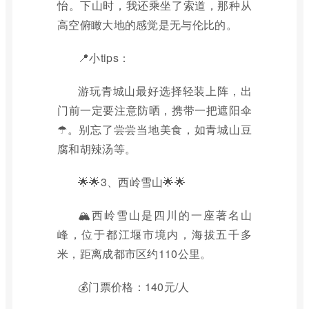
怡。下山时，我还乘坐了索道，那种从
高空俯瞰大地的感觉是无与伦比的。
📍小tips：
游玩青城山最好选择轻装上阵，出
门前一定要注意防晒，携带一把遮阳伞
☂。别忘了尝尝当地美食，如青城山豆
腐和胡辣汤等。
🌟🌟3、西岭雪山🌟🌟
🏔西岭雪山是四川的一座著名山
峰，位于都江堰市境内，海拔五千多
米，距离成都市区约110公里。
💰门票价格：140元/人