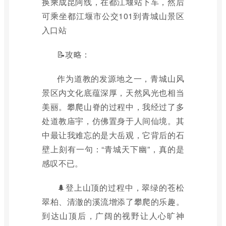
换乘成昆阿线，在都江堰站下车，然后
可乘坐都江堰市公交101到青城山景区
入口站
📝攻略：
作为道教的发源地之一，青城山风
景区内文化底蕴深厚，天然风光也相当
美丽。攀爬山脊的过程中，我经过了多
处道教庙宇，仿佛置身于人间仙境。其
中最让我难忘的是大岳观，它背后的石
壁上刻有一句：“青城天下幽”，真的是
感叹不已。
🌲登上山顶的过程中，翠绿的苍松
翠柏、清澈的溪流增添了攀爬的乐趣。
到达山顶后，广阔的视野让人心旷神