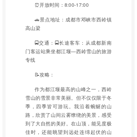
⏰开放时间：8:00-17:00
🚗景点地址：成都市邓峡市西岭镇
高山梁
🚍交通：🚍长途客车：从成都新南
门客运站乘坐都江堰—西岭雪山的旅游
专线
📝攻略：
作为都江堰最高的山峰之一，西岭
雪山的雪景非常美丽。但不仅仅限于冬
季，四季皆可游玩。我沿着蜿蜒的山
路，欣赏了山间云雾缭绕的美景，感受
到了大自然的美好。在山顶，能见度极
佳时，还能眺望到远处连绵起伏的山