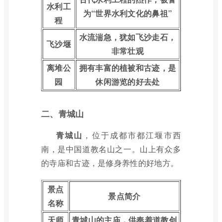
水利工
为“世界水利文化的鼻祖”
程
水流湍急，犹如飞沙走石，
飞沙堰
非常壮观
离堆公
拥有丰富的植被和古迹，是
园
休闲游览的好去处
二、青城山
青城山
，位于成都市都江堰市西
南，是中国道教名山之一。山上有众多
的寺庙和古迹，是修身养性的好地方。
景点
景点简介
名称
天师
青城山的主庙，供奉着道教创