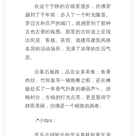
在这个宁静的古镇里漫步，仿佛穿
越到了千年前，步入了一个时光隧道。
穿过古朴庄严的城门，就感受到了那种
古色古香的氛围。那里的古街道上呈现
出民居、客栈、茶馆、戏楼等建筑风格
各异的活动场所，充满了浓厚的生活气
息。
沿着石板路，品尝众多美食：鱼香
肉丝、竹筒饭等一顿饱餐之暇，还在摊
贩处买了一串香气扑鼻的糖葫芦🍡。傍
晚时分，古镇的灯光点亮，更是显得宁
静而美丽，仿佛是一个精致的画卷。
📍小tips：
平乐古镇附近的平乐客栈和青瓦房