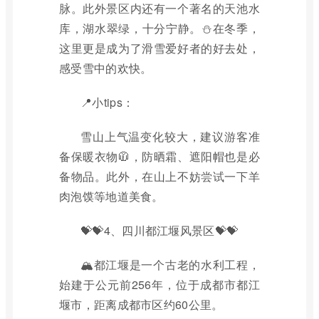
脉。此外景区内还有一个著名的天池水
库，湖水翠绿，十分宁静。⛄在冬季，
这里更是成为了滑雪爱好者的好去处，
感受雪中的欢快。
📍小tips：
雪山上气温变化较大，建议游客准
备保暖衣物🧥，防晒霜、遮阳帽也是必
备物品。此外，在山上不妨尝试一下羊
肉泡馍等地道美食。
💝💝4、四川都江堰风景区💝💝
🏔都江堰是一个古老的水利工程，
始建于公元前256年，位于成都市都江
堰市，距离成都市区约60公里。