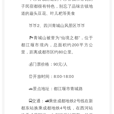
子民宿都很有特色，别忘了品味古镇地
道的巌头豆花、叶儿粑等美食
🍑🍑2、四川青城山风景区🍑🍑
🏞青城山被誉为“仙境之都”，位于
都江堰市境内，总面积约200平方公
里，距离成都市区约80公里。
💰门票价格：90元/人
⏰开放时间：8:00-18:00
🚗景点地址：都江堰市青城路
🚍交通：🚅乘坐成都地铁2号线在新
都东站换乘成都地铁4号线，在西河站